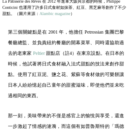
La Pâtisserie des Rêves 在 2012 年進軍大阪與京都的時候，Philippe
Conticini 也運用了許多日式食材如抹茶、紅豆、黑芝麻等創作了不少
甜點。（圖片來源：
Alambic magazine
）
第三個關鍵點是在 2001 年，他擔任 Petrossian 集團巴黎
餐廳總監、並負責紐約餐廳的開幕菜單、同時還協助過
去的老東家
Peltier
甜點店（註4）在東京設點。在日本的
時候，他試著將日式食材融入法式甜點的技法來創作甜
點。使用了紅豆泥、鹽之花、紫蘇等食材做的可樂餅讓
日本人紛紛憶起自己童年的甜蜜滋味，即使他們並未吃
過相同的東西。
那一刻，美味帶來的不僅是感官上的愉悅與享受，還進
一步激起了情感的漣漪，而這個有如普魯斯特的「瑪德