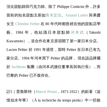
頂尖甜點師與巧克力師。除了 Philippe Conticini 外，許多
當前的知名甜點主廚如
青木定治
、
Arnaud Larher
與果醬
女王
Christine Ferber
在 80 年代時都曾經在他的甜點店學
藝。1984 年，他結識日本甜點師
河本武
（Takeshi
Kawamoto），並合作在東京原宿開了第一家日本分店。
Lucien Peltier 於 1991 年過世，當時 Peltier 在日本已有九
家分店。1994 年河本買下 Peltier 的品牌， 現在該品牌屬
於
Juchheim
集團（由河本武擔任董事長與執行長），而
巴黎的 Peltier 已不復存在。
註5｜普魯斯特（
Marcel Proust
，1871-1922）的鉅著《追
憶似水年華》（À la recherche du temps perdu）中一切敘