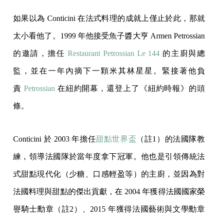
如果以為 Conticini 在法式料理的成就上僅止於此，那就
太小看他了。1999 年他接受魚子醬大亨 Armen Petrossian
的邀請，擔任
Restaurant Petrossian Le 144
的主廚與總
監，並在一年內摘下一顆米其林星星。緊接著他負
責
Petrossian
在紐約開幕，還登上了《紐約時報》的頭
條。
Conticini 於 2003 年擔任
甜點世界盃
（註1）的法國隊教
練，領導法國隊於當年度拿下冠軍。他也是引領傳統法
式甜點現代化（少糖、口感輕盈等）的主廚，並因為對
法國料理與甜點的傑出貢獻，在 2004 年獲得法國國家榮
譽騎士勳章（註2）、2015 年獲得法國藝術與文學勳章