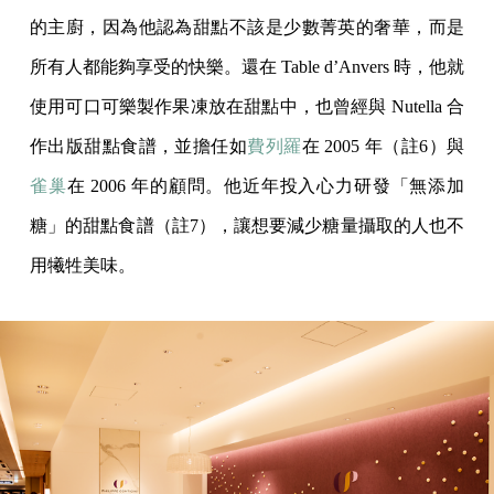
的主廚，因為他認為甜點不該是少數菁英的奢華，而是
所有人都能夠享受的快樂。還在 Table d’Anvers 時，他就
使用可口可樂製作果凍放在甜點中，也曾經與 Nutella 合
作出版甜點食譜，並擔任如
費列羅
在 2005 年（註6）與
雀巢
在 2006 年的顧問。他近年投入心力研發「無添加
糖」的甜點食譜（註7），讓想要減少糖量攝取的人也不
用犧牲美味。