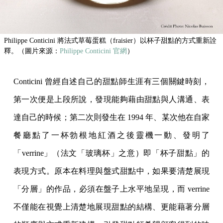
Philippe Conticini 將法式草莓蛋糕（fraisier）以杯子甜點的方式重新詮
釋。（圖片來源：
Philippe Conticini 官網
）
Conticini 曾經自述自己的甜點師生涯有三個關鍵時刻，
第一次便是上段所說，發現能夠藉由甜點與人溝通、表
達自己的時候；第二次則發生在 1994 年、某次他在自家
餐廳點了一杯勃根地紅酒之後靈機一動、發明了
「verrine」（法文「玻璃杯」之意）即「杯子甜點」的
表現方式。原本在料理與盤式甜點中，如果要清楚展現
「分層」的作品，必須在盤子上水平地呈現，而 verrine
不僅能在視覺上清楚地展現甜點的結構、更能藉著分層