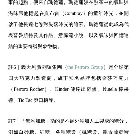
事的起點，便來自瑪德蓮。瑪德蓮浸在熱茶中的氣味與
滋味讓他憶起在貢布雷（Combray）的童年時光，並開
啟了他長達七卷對失落時光的追索。瑪德蓮從此成為代
表普魯斯特及其作品、意識流小說、以及氣味與回憶連
結的重要符號與象徵物。
註6｜義大利費列羅集團（
the Ferroro Group
）是全球第
四大巧克力製造商，旗下知名品牌包括金莎巧克力
（Ferroro Rocher）、Kinder 健達出奇蛋、Nutella 榛果
醬、Tic Tac 爽口糖等。
註7｜「無添加糖」指的是不額外添加人工製成的糖分，
例如白砂糖、紅糖、各種糖漿（楓糖漿、龍舌蘭糖蜜