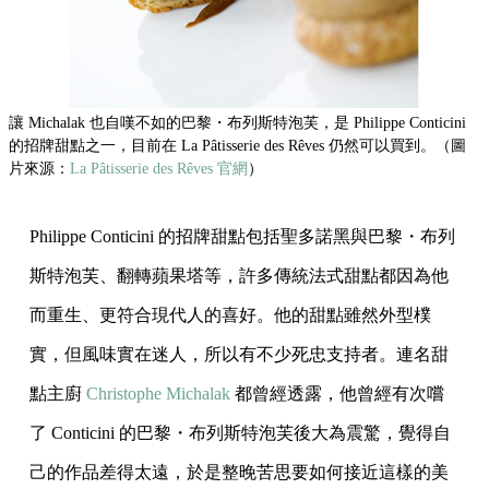
讓 Michalak 也自嘆不如的巴黎・布列斯特泡芙，是 Philippe Conticini
的招牌甜點之一，目前在 La Pâtisserie des Rêves 仍然可以買到。（圖
片來源：
La Pâtisserie des Rêves 官網
）
Philippe Conticini 的招牌甜點包括聖多諾黑與巴黎・布列
斯特泡芙、翻轉蘋果塔等，許多傳統法式甜點都因為他
而重生、更符合現代人的喜好。他的甜點雖然外型樸
實，但風味實在迷人，所以有不少死忠支持者。連名甜
點主廚
Christophe Michalak
都曾經透露，他曾經有次嚐
了 Conticini 的巴黎・布列斯特泡芙後大為震驚，覺得自
己的作品差得太遠，於是整晚苦思要如何接近這樣的美