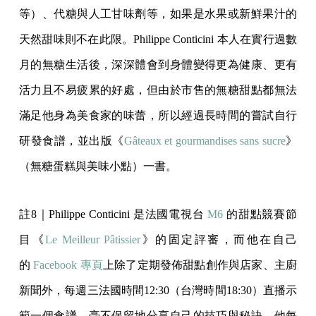
等）、代糖與人工甘味劑等，如果是水果或新鮮果汁的
天然甜味則不在此限。Philippe Conticini 本人在實行過數
月的無糖生活後，深深體會到身體變得更為健康、更有
活力且不易疲累的好處，但由於市售的無糖甜點都無法
滿足他身為美食家的味蕾，所以經過長時間的嘗試自行
研發食譜，並出版《
Gâteaux et gourmandises sans sucre
》
（無糖蛋糕與美味小點）一書。
註8｜Philippe Conticini 是法國電視台
M6
的甜點競賽節
目《
Le Meilleur Pâtissier
》的固定評審，而他在自己
的
Facebook 專頁
上除了定期發佈甜點創作與店家、主廚
新聞外，每週三法國時間12:30（台灣時間18:30）直播示
範一個食譜、毫不保留地分享自己的技巧與秘訣。他每