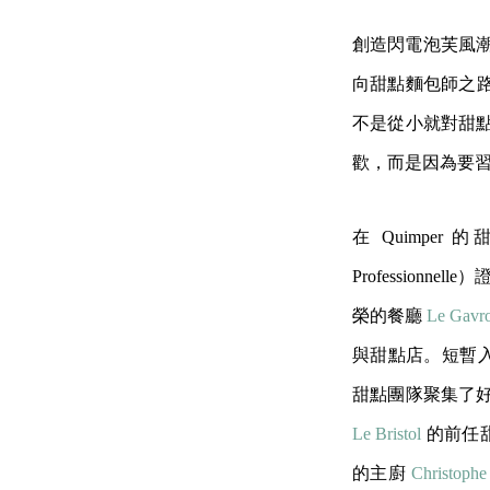
創造閃電泡芙風潮的
向甜點麵包師之
不是從小就對甜點
歡，而是因為要
在 Quimper 的
Professio
榮的餐廳
Le Gavr
與甜點店。短暫
甜點團隊聚集了
Le Bristol
的前任
的主廚
Christophe