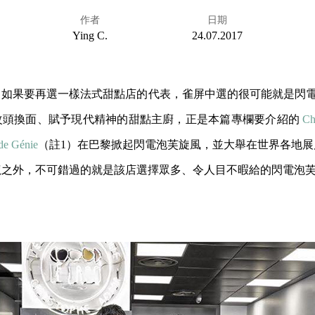
作者
日期
Ying C.
24.07.2017
如果要再選一樣法式甜點店的代表，雀屏中選的很可能就是閃電泡芙（l
改頭換面、賦予現代精神的甜點主廚，正是本篇專欄要介紹的
Ch
 de Génie
（註1）在巴黎掀起閃電泡芙旋風，並大舉在世界各地展
龍之外，不可錯過的就是該店選擇眾多、令人目不暇給的閃電泡