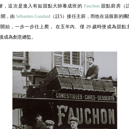
黎，這次是進入有如甜點大師養成班的
Fauchon
甜點廚房（
離開，由
Sébastien Gaudard
（註5）接任主廚，而他在這個新的團
mis 開始，一步一步往上爬， 在五年內、僅 29 歲時便成為甜
、最後成為創意總監。