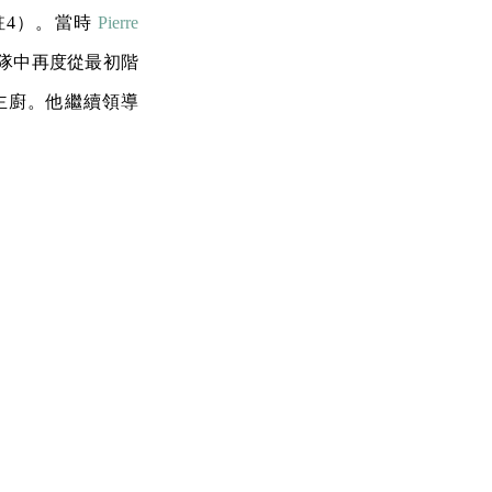
註4）。當時
Pierre
隊中再度從最初階
點主廚。他繼續領導