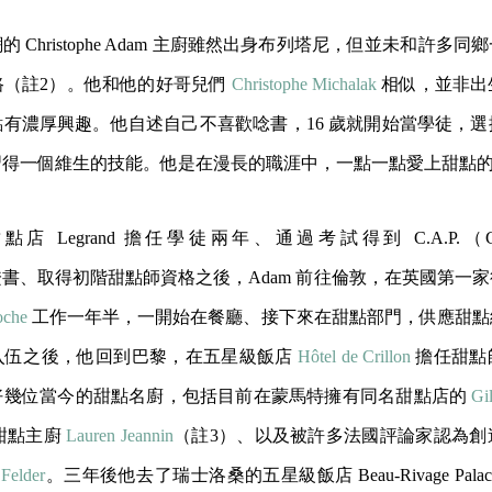
 Christophe Adam 主廚雖然出身布列塔尼，但並未和許多
路（註2）。他和他的好哥兒們
Christophe Michalak
相似，並非出
有濃厚興趣。他自述自己不喜歡唸書，16 歲就開始當學徒，
習得一個維生的技能。他是在漫長的職涯中，一點一點愛上甜點
甜點店 Legrand 擔任學徒兩年、通過考試得到 C.A.P.（Certifica
nnelle）證書、取得初階甜點師資格之後，Adam 前往倫敦，在英國第
oche
工作一年半，一開始在餐廳、接下來在甜點部門，供應甜點
入伍之後，他回到巴黎，在五星級飯店
Hôtel de Crillon
擔任甜點師。
好幾位當今的甜點名廚，包括目前在蒙馬特擁有同名甜點店的
Gi
甜點主廚
Lauren Jeannin
（註3）、以及被許多法國評論家認為創
 Felder
。三年後他去了瑞士洛桑的五星級飯店 Beau-Rivage Pal