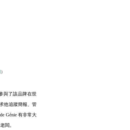
網
）
外，也參與了該品牌在世
並要求他追蹤簡報、管
Génie 有非常大
的老闆。