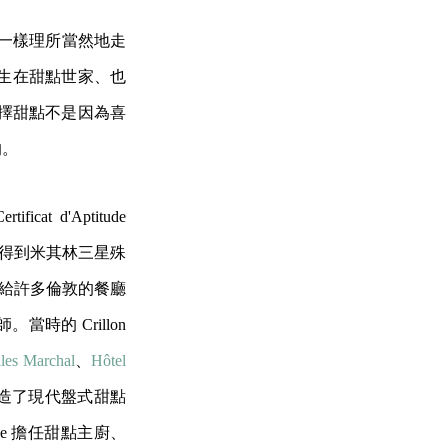
同鄉一樣理所當然地走
生在甜點世家、也
選擇甜點不是因為喜
的。
t d'Aptitude
一家得到米其林三星殊
給許多倫敦的餐廳
當時的 Crillon
lles Marchal
、
Hôtel
造了現代盤式甜點
ace 擔任甜點主廚、