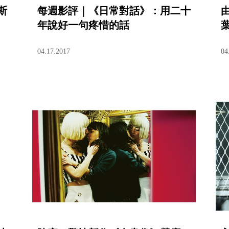
斯
每週影評｜《日常對話》：用二十
年說好一句疼惜的話
04.17.2017
04