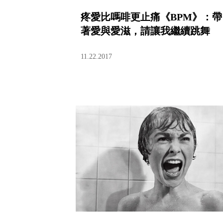
疼愛比嗎啡更止痛《BPM》：帶
著愛與愛滋，請讓我繼續跳舞
11.22.2017