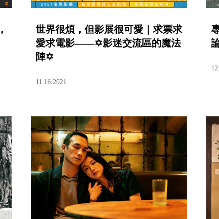
，
世界很煩，但影展很可愛｜求票求
愛求電影——✡影迷交流區的魔法
陣✡
12
11.16.2021