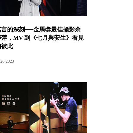
無言的深刻──金馬獎最佳攝影余
靜萍，MV 到《七月與安生》看見
的彼此
.26.2023