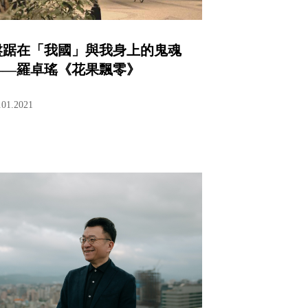
盤踞在「我國」與我身上的鬼魂
——羅卓瑤《花果飄零》
.01.2021