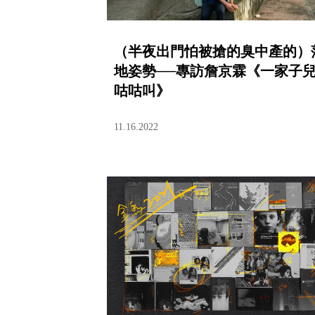
（半夜出門怕被搶的臭中產的）
地姿勢──專訪詹京霖《一家子
咕咕叫》
11.16.2022