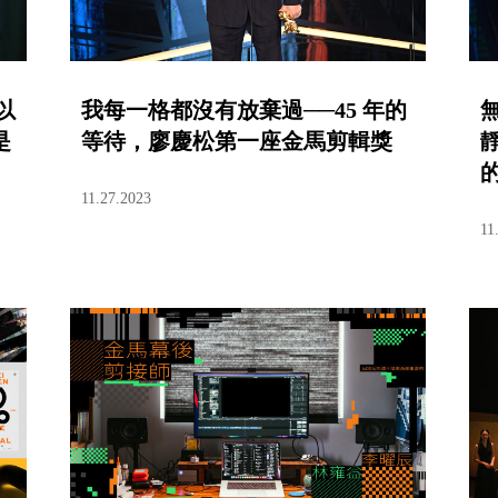
以
我每一格都沒有放棄過──45 年的
是
等待，廖慶松第一座金馬剪輯獎
11.27.2023
11