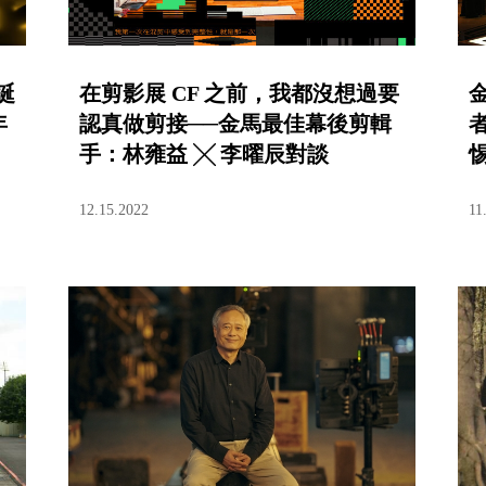
誕
在剪影展 CF 之前，我都沒想過要
年
認真做剪接──金馬最佳幕後剪輯
手：林雍益 ╳ 李曜辰對談
12.15.2022
11