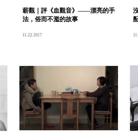
蘄觀｜評《血觀音》——漂亮的手
法，俗而不濫的故事
11.22.2017
11