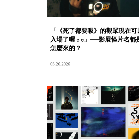
「《死了都要吸》的觀眾現在可
入場了喔 ʚ ɞ」──影展怪片名都
怎麼來的？
03.26.2026