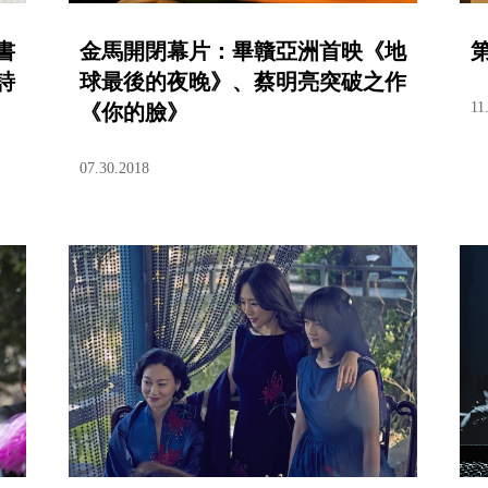
書
金馬開閉幕片：畢贛亞洲首映《地
詩
球最後的夜晚》、蔡明亮突破之作
11
《你的臉》
07.30.2018