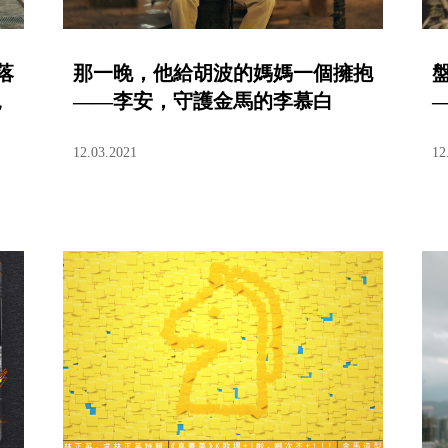
落
那一晚，他給胡波的媽媽一個擁抱
兒
——李安，守護金馬的李慕白
12.03.2021
12