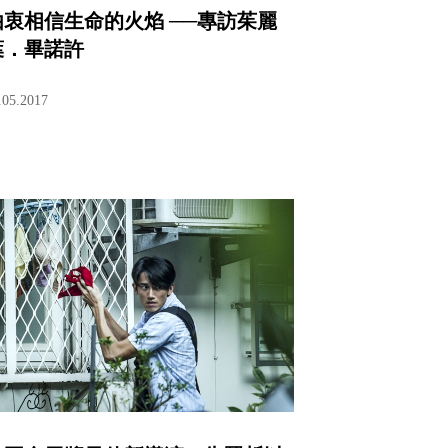
由衷相信生命的火焰 ──專訪茱麗
葉．畢諾許
.05.2017