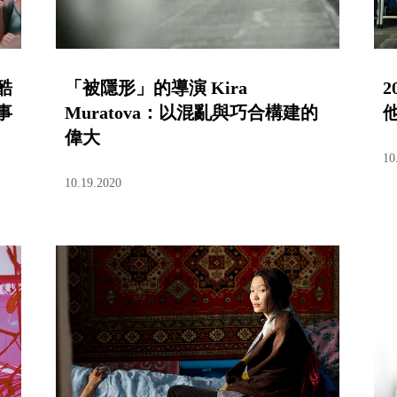
酷
「被隱形」的導演 Kira
事
Muratova：以混亂與巧合構建的
偉大
10
10.19.2020