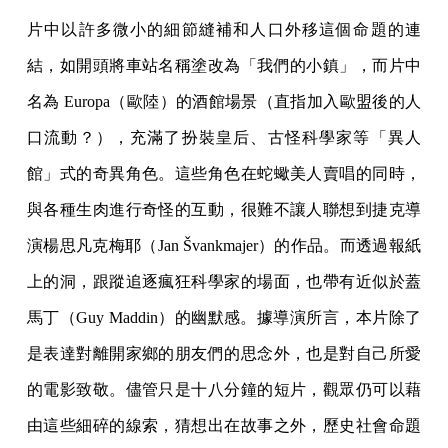
片中以許多微小的細節縫補和人口外移這個命題的連
結，如開頭將車站名稱塗改為「我們的小鎮」，而片中
名為 Europa（歐陸）的酒館場景（直指加入歐盟後的人
口流動？），充滿了扮裝皇后、古怪科學家等「異人
館」式的奇異角色。這些角色在蛇蠍美人賣唱的同時，
與各種生肉進行奇怪的互動，很難不讓人聯想到捷克導
演楊思凡克梅耶（Jan Švankmajer）的作品。而透過報紙
上的洞，跟蹤追逐瘋狂科學家的場面，也帶有近似於蓋
馬丁（Guy Maddin）的幽默感。據導演所言，本片除了
是表達對離開家鄉的朋友們的思念外，也是對自己所愛
的電影致敬。儘管只是十八分鐘的短片，觀眾仍可以藉
由這些細碎的線索，猜想出在故事之外，歷史社會命題