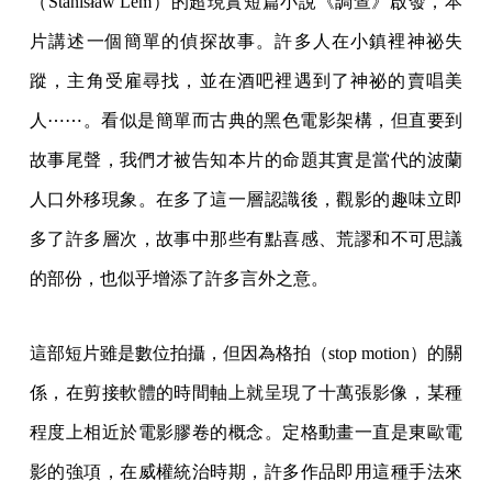
（Stanisław Lem）的超現實短篇小說《調查》啟發，本
片講述一個簡單的偵探故事。許多人在小鎮裡神祕失
蹤，主角受雇尋找，並在酒吧裡遇到了神祕的賣唱美
人⋯⋯。看似是簡單而古典的黑色電影架構，但直要到
故事尾聲，我們才被告知本片的命題其實是當代的波蘭
人口外移現象。在多了這一層認識後，觀影的趣味立即
多了許多層次，故事中那些有點喜感、荒謬和不可思議
的部份，也似乎增添了許多言外之意。
這部短片雖是數位拍攝，但因為格拍（stop motion）的關
係，在剪接軟體的時間軸上就呈現了十萬張影像，某種
程度上相近於電影膠卷的概念。定格動畫一直是東歐電
影的強項，在威權統治時期，許多作品即用這種手法來