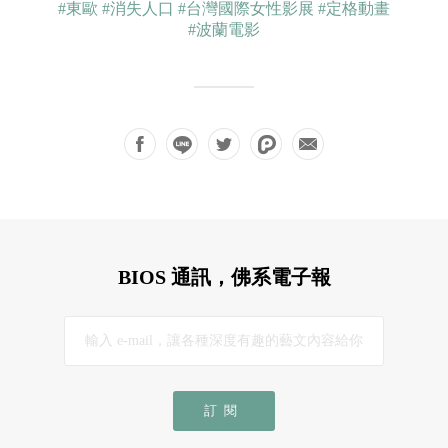
#東歐
#消失人口
#台灣國際女性影展
#定格動畫
#波蘭電影
BIOS 通訊，佛系電子報
訂閱