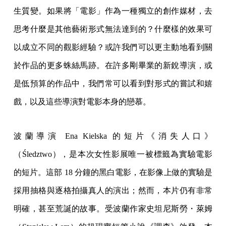
生質變。如果將「電影」作為一種獨立的創作媒材，去
思考什麼是其他藝術形式無法達到的？什麼樣的效果可
以成立不同的觀影經驗？或許我們可以更主動地看到關
於作品的更多蛛絲馬跡。在許多剛畢業的新銳導演，或
是低預算的作品中，我們常可以看到對形式的嘗試和嬉
戲，以及這些導演對電影本身的戀慕。
波蘭導演 Ena Kielska 的短片《消失人口》
（Śledztwo），是本次女性影展唯一被標籤為實驗電影
的短片。這部 18 分鐘的黑白電影，在影像上做的實驗是
採用抽格與逐格拍攝真人的演出；然而，本片仍有非常
明確，甚至荒誕的故事。受波蘭作家史坦尼斯勞・萊姆