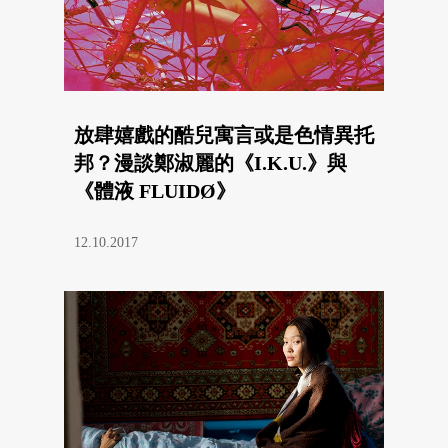
放肆嬉戲的酷兒寓言或是色情異托
邦？漫談鄭淑麗的《I.K.U.》與
《體液 FLUIDØ》
12.10.2017