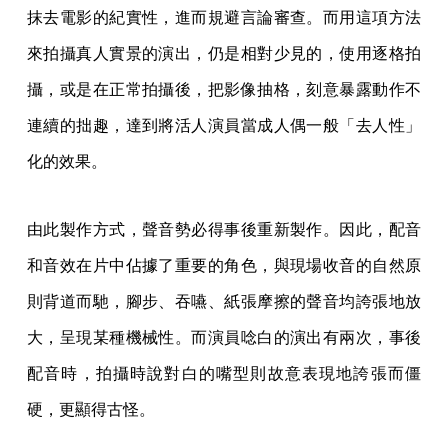
抹去電影的紀實性，進而規避言論審查。而用這項方法
來拍攝真人實景的演出，仍是相對少見的，使用逐格拍
攝，或是在正常拍攝後，把影像抽格，刻意暴露動作不
連續的拙趣，達到將活人演員當成人偶一般「去人性」
化的效果。
由此製作方式，聲音勢必得事後重新製作。因此，配音
和音效在片中佔據了重要的角色，與現場收音的自然原
則背道而馳，腳步、吞嚥、紙張摩擦的聲音均誇張地放
大，呈現某種機械性。而演員唸白的演出有兩次，事後
配音時，拍攝時說對白的嘴型則故意表現地誇張而僵
硬，更顯得古怪。