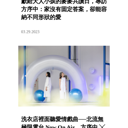
獻給大人小孩的麥麥共讀日，專訪
方序中：家沒有固定答案，卻能容
納不同形狀的愛
03.29.2023
洗衣店裡面聽愛情戲曲──北流無
極限電台 Now On Air，方序中 ╳