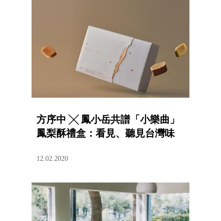
方序中 ╳ 鳳小岳共譜「小樂曲」
鳳梨酥禮盒：看見、聽見台灣味
12.02.2020