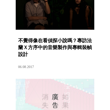
不覺得像在看偵探小說嗎？專訪法
蘭Ｘ方序中的音樂製作與專輯裝幀
設計
06.08.2017