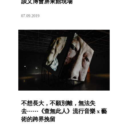
談文博會屏東館現場
07.09.2019
不想長大，不願別離，無法失
去⋯⋯《查無此人》流行音樂 x 藝
術的跨界挽留