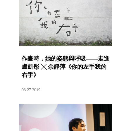
作畫時，她的姿態與呼吸——走進
盧凱彤 ╳ 余靜萍《你的左手我的
右手》
03.27.2019