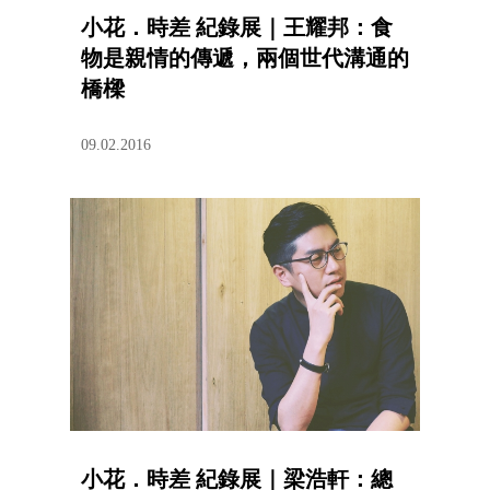
小花．時差 紀錄展｜王耀邦：食
物是親情的傳遞，兩個世代溝通的
橋樑
09.02.2016
小花．時差 紀錄展｜梁浩軒：總