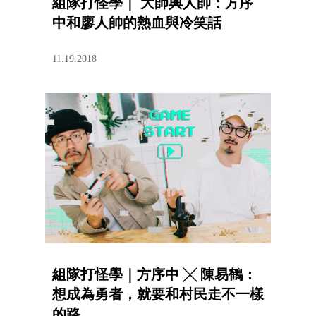
組隊打怪學｜ 大師與人帥：方序
中和廖人帥的熱血與冷笑話
11.19.2018
組隊打怪學｜方序中 ╳ 陳易鶴：
想成為勇者，就要和村民走不一樣
的路