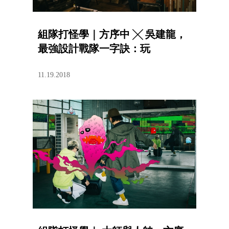
組隊打怪學｜方序中 ╳ 吳建龍，
最強設計戰隊一字訣：玩
11.19.2018