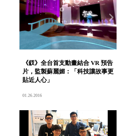
《釵》全台首支動畫結合 VR 預告
片，監製蘇麗媚：「科技讓故事更
貼近人心」
01.26.2016