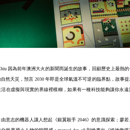
ee Chiu 因為前年澳洲大火的新聞而誕生的故事，回顧歷史上最
自然天災，預言 2030 年即是全球氣溫不可逆的臨界點，故事
生活在虛擬與現實的界線裡模糊，如果有一種科技能夠讓你永遠
由意志的機器人讓人想起《銀翼殺手 2046》的意識探索；廖