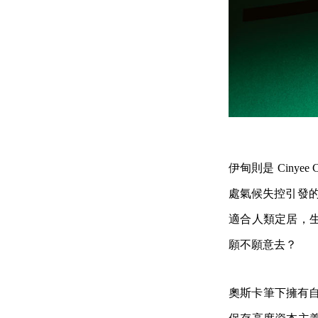
伊甸則是 Ciny
處氣候失控引發的
適合人類定居，
願不願意去？
奧斯卡筆下擁有自