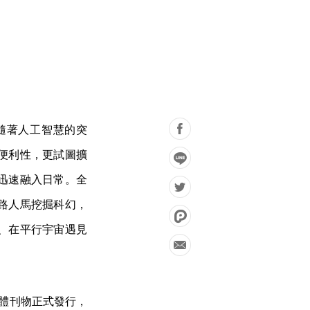
後，隨著人工智慧的突
便利性，更試圖擴
迅速融入日常。全
路人馬挖掘科幻，
、在平行宇宙遇見
實體刊物正式發行，