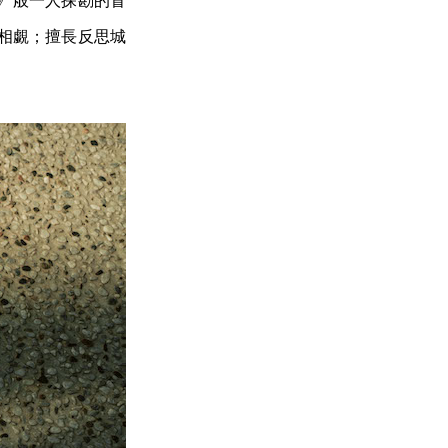
救援》般一人探勘的冒
面面相覷；擅長反思城