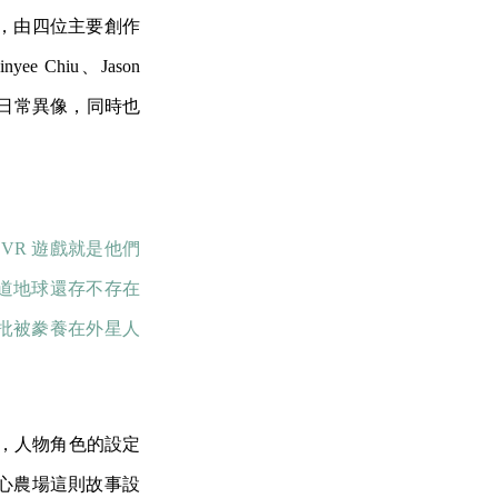
，由四位主要創作
ee Chiu、Jason
露了日常異像，同時也
VR 遊戲就是他們
道地球還存不存在
批被豢養在外星人
）
幻題材，人物角色的設定
心農場這則故事設