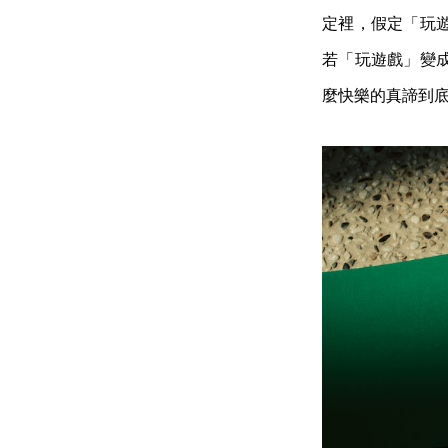
定裡，假定「玩
若「玩遊戲」變
麼快樂的真諦到