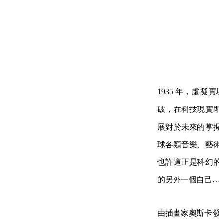
1935 年，虛擬
破，在科技現實
展對於未來的掌
球各類音樂、藝
也許這正是科幻
的另外一個自己
由插畫家奧斯卡發