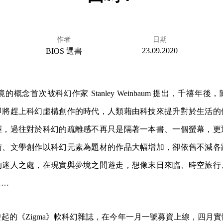
作者
日期
23.09.2020
BIOS 選書
實境的概念首次被科幻作家 Stanley Weinbaum 提出，千禧年
即將趕上科幻虛構創作的時代，人類藉由科技來提升對於生活的
握，過往對於科幻的疏離感不再只是隔著一本書、一個螢幕，更
術、文學創作以科幻元素為題材的作品大幅增加，卻依舊不減各
的迷人之處，在現實與夢境之間遊走，想像末日來臨、時空旅行
……
起的《Zigma》軟科幻雜誌，在今年一月一號募資上線，四月