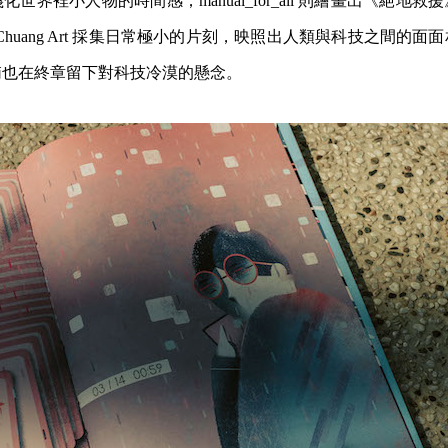
世界裡小人物的時間感；manual_for_all 則繪畫出《絕地
n Chuang Art 採集日常極小的片刻，映照出人類與科技之間的
珛也在終章留下對科技冷漠的懸念。