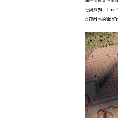
保存高度資本主義化
險與孤獨；Jaso
市疏離感的陳沛