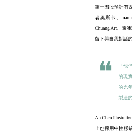
第一階段預計有
者奥斯卡、manual_
Chuang Ar
留下與自我對話
「他
的現
的光
製造的快
An Chen il
上也採用中性樣