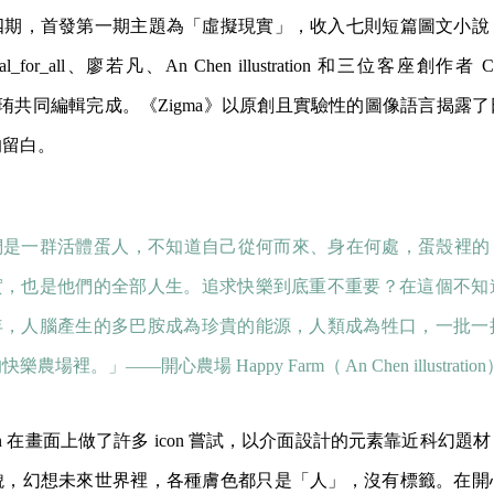
四期，首發第一期主題為「虛擬現實」，收入七則短篇圖文小說
for_all、廖若凡、An Chen illustration 和三位客座創作者 Ciny
t、陳沛珛共同編輯完成。《Zigma》以原創且實驗性的圖像語言揭
的留白。
們是一群活體蛋人，不知道自己從何而來、身在何處，蛋殼裡的 
實，也是他們的全部人生。追求快樂到底重不重要？在這個不知
年，人腦產生的多巴胺成為珍貴的能源，人類成為牲口，一批一
樂農場裡。」——開心農場 Happy Farm（ An Chen illustration
lustration 在畫面上做了許多 icon 嘗試，以介面設計的元素靠近科
貌，幻想未來世界裡，各種膚色都只是「人」，沒有標籤。在開