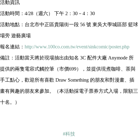
活動資訊
活動時間：4/28（週六） 下午 2：30－4：30
活動地點：台北市中正區貴陽街一段 56 號 東吳大學城區部 籃球
場旁 遊藝廣場
報名連結：
http://www.100co.com.tw/event/sinkcomic/poster.php
備註：活動當天將於現場抽出由知名 3C 配件大廠 Anymode 所
提供的兩隻電容式觸控筆（市價699），並提供現煮咖啡、茶與
手工點心，歡迎所有喜歡 Draw Something 的朋友和對漫畫、插
畫有興趣的朋友來參加。（本活動採電子票券方式入場，限額三
十名。
）
#科技