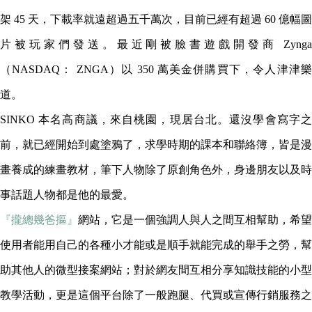
架 45 天，下載率就遠超過五千萬次，目前已經有超過 60 億幅圖
片被玩家們發送。最近剛被臉書遊戲開發商 Zynga
（NASDAQ： ZNGA）以 350 萬美金併購買下，令人津津樂
道。
SINKO 本名高商議，來自桃園，現居台北。還沒學會寫字之
前，就已經開始到處塗鴉了，求學時期的課本和聯絡簿，皆是漫
畫養成的練畫教材，筆下人物除了原創角色外，身邊朋友以及時
事話題人物都是他的最愛。
『攏總幾爸摳』
網站，它是一個強調人與人之間互相幫助，希望
使用者能用自己的各種小才能或是順手就能完成的舉手之勞，幫
助其他人的微型接案網站；對於網友間互相分享知識技能的小型
教學活動，更是這個平台除了一般跑腿、代買或宣傳行銷服務之