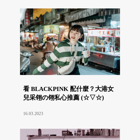
看 BLACKPINK 配什麼？大港女
兒采翎の翎私心推薦 (☆▽☆)
16.03.2023