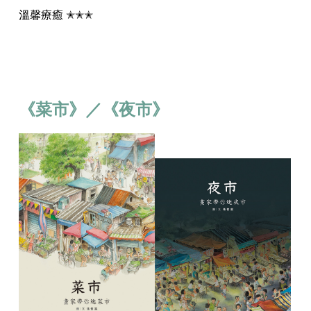
溫馨療癒 ✭✭✭
《菜市》／《夜市》