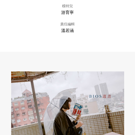
模特兒
游育寧
責任編輯
溫若涵