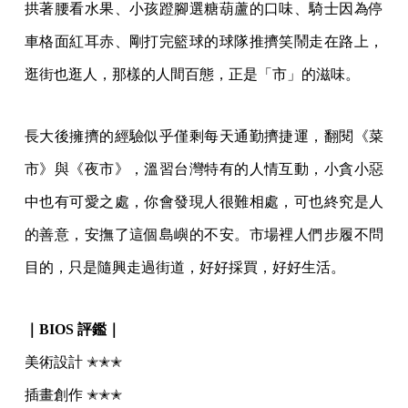
拱著腰看水果、小孩蹬腳選糖葫蘆的口味、騎士因為停
車格面紅耳赤、剛打完籃球的球隊推擠笑鬧走在路上，
逛街也逛人，那樣的人間百態，正是「市」的滋味。
長大後擁擠的經驗似乎僅剩每天通勤擠捷運，翻閱《菜
市》與《夜市》，溫習台灣特有的人情互動，小貪小惡
中也有可愛之處，你會發現人很難相處，可也終究是人
的善意，安撫了這個島嶼的不安。市場裡人們步履不問
目的，只是隨興走過街道，好好採買，好好生活。
｜BIOS 評鑑｜
美術設計 ✭✭✭
插畫創作 ✭✭✭