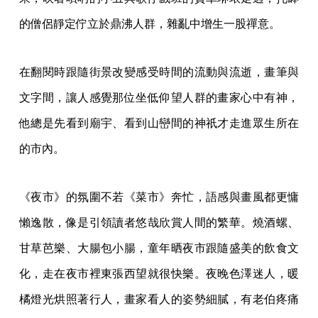
的僧侶靜定佇立於鼎沸人群，雜亂中增生一股禪意。
在翻閱時跟隨街景改變感受時間的流動與流逝，畫筆與
文字間，讓人感覺那位坐低仰望人群的畫家心中有神，
他總是先看到廟宇、看到山巒間的神祇才走進眾生所在
的市內。
《夜市》的氛圍不若《菜市》奔忙，語感與畫風都更慵
懶逸散，像是引領讀者悠哉欣賞人間的繁華。燒酒螺、
甘草芭樂、大腸包小腸，童年晒夜市跟隨盛美的飲食文
化，走在夜市裡東張西望就很快樂。夜晚色澤迷人，暖
橘燈光烘照著行人，畫家看人的姿勢細膩，有老伯疼痛