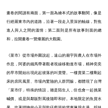
畫卷的閱讀有兩面，第一面為繪本式的故事翻閱，像是
行經羅東市內的道路，沿著一段走入景深的軸線，對焦
進人與人之間的溫情；第二面則是所有故事剖面的總
和，拉開畫卷一覽燦麗的大觀園。
《菜市》從市場外圍說起，遠山的廟宇與農人在市場外
作息，阿婆的鐵馬帶著觀者視線移動進市場，精神奕奕
的早市開始出現此起彼落的叫賣聲。一樓賣菜二樓剛起
床的庶民風景、市場內驚險的人群閃躲，都體現了台灣
「菜市仔」特殊的情誼，雖是陌生人，但也會一起挑菜
喊價、或是與鄰販對罵後隨即和好。本地限定的魚貨水
果，吹著嗩吶的小丑與歌仔戲班的貨車琳琅走過，托缽