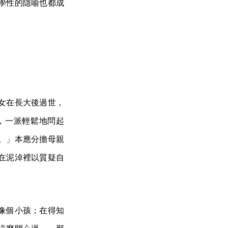
學性的隱喻也都成
女在長大後過世，
，一派輕鬆地問起
。」本應分擔母親
在泥淖裡以質疑自
像個小孩；在得知