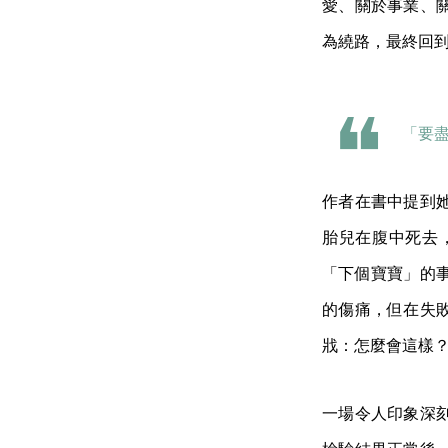
愛、關於事業、
為繞路，最終回
「要
作者在書中提到
胎兒在腹中死去
「下個寶寶」的
的傷痛，但在失
戕：怎麼會這樣
一場令人印象深