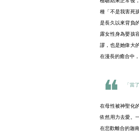
檢驗結果正常後
種「不是我害死
是長久以來背負
露女性身為嬰孩
謬，也是她偉大
在漫長的癒合中
「當
在母性被神聖化
依然用力去愛。
在悲歡離合的迦