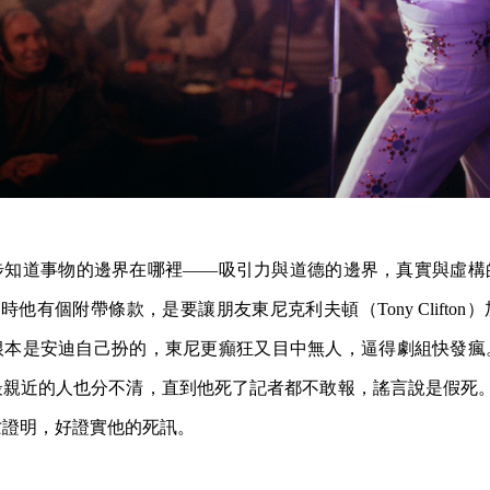
步知道事物的邊界在哪裡——吸引力與道德的邊界，真實與虛構
》時他有個附帶條款，是要讓朋友東尼克利夫頓（Tony Clifto
根本是安迪自己扮的，東尼更癲狂又目中無人，逼得劇組快發瘋
親近的人也分不清，直到他死了記者都不敢報，謠言說是假死。直到
亡證明，好證實他的死訊。