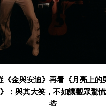
從《金與安迪》再看《月亮上的
》：與其大笑，不如讓觀眾驚慌
措