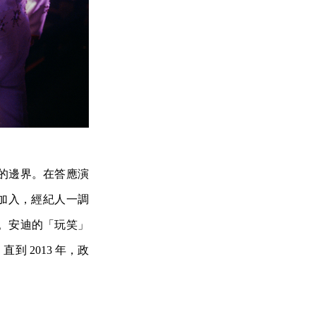
的邊界。在答應演
n）加入，經紀人一調
。安迪的「玩笑」
 2013 年，政