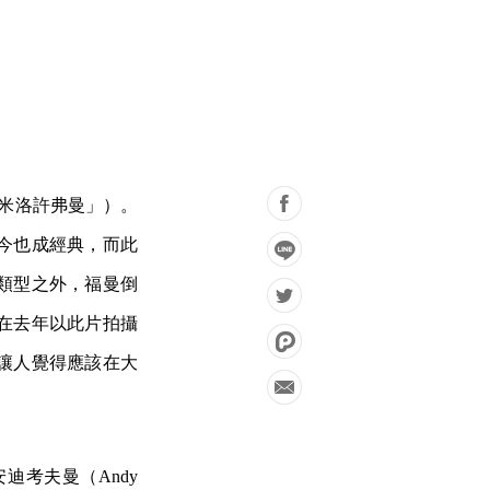
「米洛許弗曼」）。
今也成經典，而此
類型之外，福曼倒
在去年以此片拍攝
讓人覺得應該在大
考夫曼（Andy