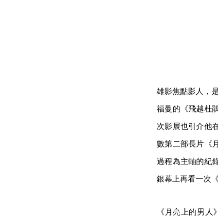
雄影焦點影人，是今
福曼的《飛越杜
次影展也引介他
數第二部長片《
過程為主軸的紀
銀幕上再看一次
《月亮上的男人