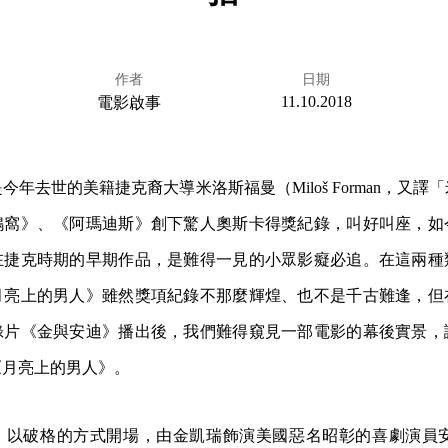
作者
日期
11.10.2018
電影啟事
年去世的美籍捷克裔大導米洛斯福曼（Miloš Forman，又譯
鵑窩》、《阿瑪迪斯》創下驚人奧斯卡得獎紀錄，叫好叫座，如
在捷克時期的早期作品，是難得一見的小眾影癡必追。在這兩種
月亮上的男人》雖然獎項紀錄不那麼輝煌、也不是千古難逢，但
錄片《金與安迪》播出後，我們難得窺見一部電影的幕後實景，
《月亮上的男人》。
》以破格的方式開場，由金凱瑞飾演美國惡名昭彰的喜劇演員安迪