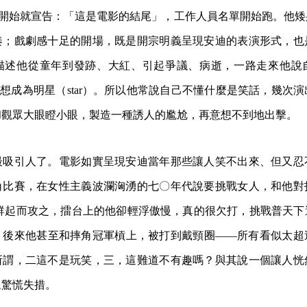
。他一開始就宣告：「這是電影的結尾」，工作人員名單開始跑。他
奏；戲劇感十足的開場，既是開宗明義呈現安迪的表演形式，也
描述他從童年到發跡、大紅、引起爭議、病逝，一路走來他說
），而想成為明星（star）。所以他常說自己不懂什麼是笑話，幾次
和觀眾大眼瞪小眼，製造一種誘人的尷尬，再意想不到地出擊。
最吸引人了。電影如實呈現安迪當年那些讓人笑不出來、但又忍
角比賽，在女性主義波瀾洶湧的七〇年代說要挑戰女人，和他對
女性群起而攻之，擂台上的他卻輕浮傲慢，真的很欠打，挑戰普天
。後來他甚至和摔角冠軍槓上，被打到戴頸圈——所有看似太超
所謂，二這不是玩笑，三，這難道不有趣嗎？與其說一個讓人恍
眾驚慌失措。