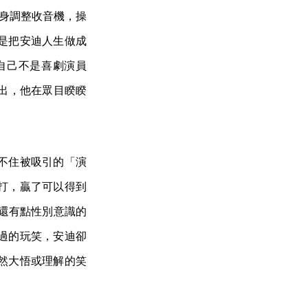
矮身調整收音機，操
是把安迪人生做成
自己不是喜劇演員
演出，他在眾目睽睽
不住被吸引的「演
打，贏了可以得到
下還有點性別意識的
過的玩笑，安迪卻
然大悟或理解的笑