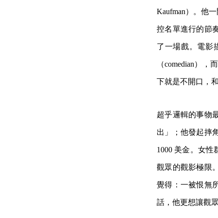
Kaufman）
控名單進行的節
了一場戲。電影
（comedian
下就是不開口，
超乎邏輯的事物
出」；他發起摔
1000 美金。
觀眾的觀影極限
覺得：一被恨無
話，他更想讓觀