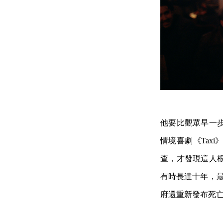
他要比觀眾早一
情境喜劇《Taxi
查，才發現這人
有時長達十年，最
府還重新發布死