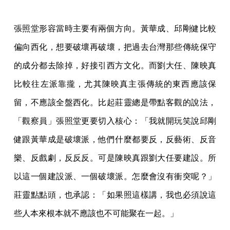
張照堂形容當時主要有兩個方向。黃華成、邱剛健比較
偏向西化，想要破壞再破壞，把過去台灣那些傳統保守
的成分都去除掉，好接引西方文化。而劉大任、陳映真
比較往左派靠攏，尤其陳映真主張傳統的東西應該保
留，不應該全盤西化。比起莊靈總是帶點客觀的說法，
「觀察員」張照堂更要切入核心：「我就開玩笑說邱剛
健跟黃華成是破壞派，他們什麼都要反，反藝術、反音
樂、反戲劇，反反反。可是陳映真跟劉大任要建設。所
以這一個建設派、一個破壞派。怎麼會沒有衝突呢？」
莊靈點點頭，也承認：「如果照這樣講，我也必須說這
些人本來根本就不應該也不可能聚在一起。」