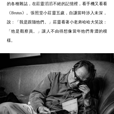
的各種雜誌，在莊靈滔滔不絕的記憶裡，看手機又看看
《Brutus》。張照堂小莊靈五歲，自謙當時涉入未深，
說：「我是跟隨他們。」莊靈看著小老弟哈哈大笑說：
「他是觀察員。」讓人不由得想像當年他們青澀的模
樣。