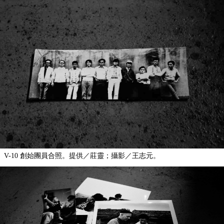
V-10 創始團員合照。提供／莊靈；攝影／王志元。