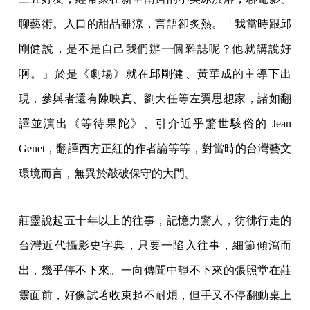
聊藝術。入口的甜品雖涼，言語卻炙熱。「我當時跟邱
剛健說，是不是自己我們辦一個雜誌呢？他就講說好
啊。」於是《劇場》就在邱剛健、黃華成的主導下出
現，參與者還有陳映真、劉大任等左翼思想家，諸如翻
譯並演出《等待果陀》、引介近乎驚世駭俗的 Jean
Genet，翻譯西方正紅的作者論等等，對當時的台灣藝文
環境而言，無異於敲破保守的大門。
莊靈說起五十年以上的往事，記憶力驚人，彷彿行走的
台灣近代攝影史字典，只要一陷入往事，細節傾瀉而
出，幾乎停不下來。一向傳聞中靜不下來的張照堂在莊
靈面前，好像試著收束起不耐煩，但手又不停翻動桌上