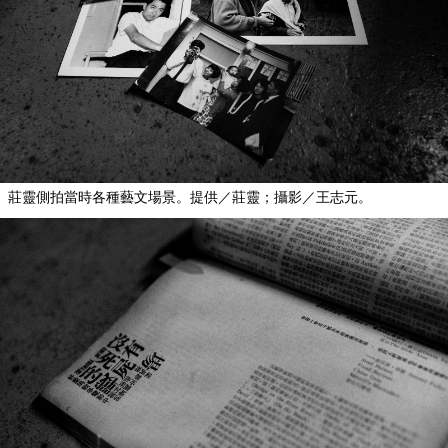
莊靈側拍當時各種藝文場景。提供／莊靈；攝影／王志元。