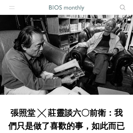
張照堂 ╳ 莊靈談六〇前衛：我
們只是做了喜歡的事，如此而已