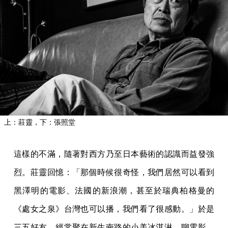
上：莊靈，下：張照堂
這樣的不滿，隨著對西方乃至日本藝術的認識而益發強
烈。莊靈回憶：「那個時候很奇怪，我們居然可以看到
黑澤明的電影、法國的新浪潮，甚至於瑞典柏格曼的
《處女之泉》台灣也可以播，我們看了很感動。」於是
三五好友，經常聚在新生南路的小美冰淇淋，聊電影、