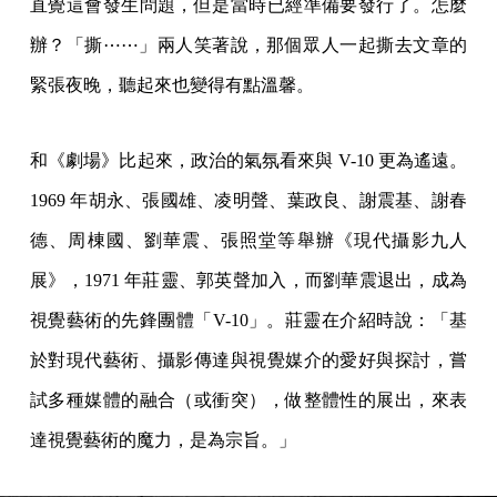
直覺這會發生問題，但是當時已經準備要發行了。怎麼
辦？「撕⋯⋯」兩人笑著說，那個眾人一起撕去文章的
緊張夜晚，聽起來也變得有點溫馨。
和《劇場》比起來，政治的氣氛看來與 V-10 更為遙遠。
1969 年胡永、張國雄、凌明聲、葉政良、謝震基、謝春
德、周棟國、劉華震、張照堂等舉辦《現代攝影九人
展》，1971 年莊靈、郭英聲加入，而劉華震退出，成為
視覺藝術的先鋒團體「V-10」。莊靈在介紹時說：「基
於對現代藝術、攝影傳達與視覺媒介的愛好與探討，嘗
試多種媒體的融合（或衝突），做整體性的展出，來表
達視覺藝術的魔力，是為宗旨。」