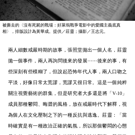
被撕去的〈沒有死屍的戰場：好萊塢戰爭電影中的愛國主義底真
相〉，排版設計為黃華成。提供／莊靈；攝影／王志元。
兩人細數戒嚴時期的故事，張照堂拋出一個人名，莊靈
拋一個事件，兩人再詢問後來的發展⋯⋯後來的事，有
些深刻有些模糊了，但說起恐怖年代人事，兩人口吻之
平淡，好像日常太荒謬，荒謬又很日常。這是一個純粹
關注視覺藝術的群集，但是研究者大多還是將「V-10」
成員那種鬱悶、晦澀的風格，放在戒嚴時代下解釋，視
為個人在文化壓制之下的一種反抗與逃逸。莊靈：「當
時確實是有一種政治正確的氣氛，所以那個鬱悶的心態