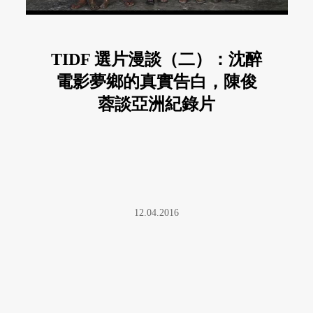
TIDF 選片漫談（二）：沈醉
電影夢鄉的真實告白，陳俊
蓉談亞洲紀錄片
12.04.2016