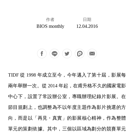
作者
日期
BIOS monthly
12.04.2016
TIDF 從 1998 年成立至今，今年邁入了第十屆，影展每
兩年舉辦一次。從 2014 年起，在甫升格不久的國家電影
中心下，設置了常設辦公室，專職辦理紀錄片影展。在
節目規劃上，也調整為不以年度主題作為影片挑選的方
向，而是以「再見・真實」的影展核心精神，作為整體
單元的策劃依據。其中，三個以區域為劃分的競賽單元