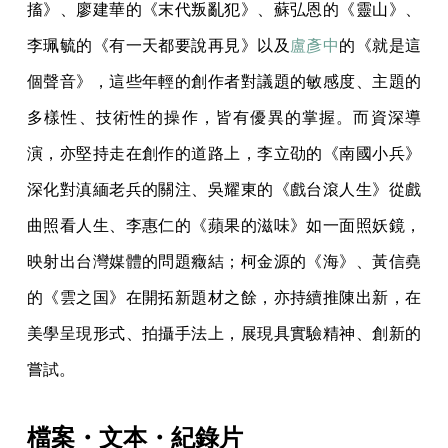
搐》、廖建華的《末代叛亂犯》、蘇弘恩的《靈山》、
李珮毓的《有一天都要說再見》以及
盧彥中
的《就是這
個聲音》，這些年輕的創作者對議題的敏感度、主題的
多樣性、技術性的操作，皆有優異的掌握。而資深導
演，亦堅持走在創作的道路上，李立劭的《南國小兵》
深化對滇緬老兵的關注、吳耀東的《戲台滾人生》從戲
曲照看人生、李惠仁的《蘋果的滋味》如一面照妖鏡，
映射出台灣媒體的問題癥結；柯金源的《海》、黃信堯
的《雲之国》在開拓新題材之餘，亦持續推陳出新，在
美學呈現形式、拍攝手法上，展現具實驗精神、創新的
嘗試。
檔案・文本・紀錄片