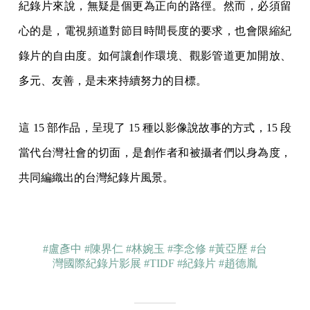
紀錄片來說，無疑是個更為正向的路徑。然而，必須留
心的是，電視頻道對節目時間長度的要求，也會限縮紀
錄片的自由度。如何讓創作環境、觀影管道更加開放、
多元、友善，是未來持續努力的目標。
這 15 部作品，呈現了 15 種以影像說故事的方式，15 段
當代台灣社會的切面，是創作者和被攝者們以身為度，
共同編織出的台灣紀錄片風景。
#盧彥中
#陳界仁
#林婉玉
#李念修
#黃亞歷
#台
灣國際紀錄片影展
#TIDF
#紀錄片
#趙德胤