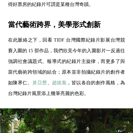
得好票房的紀錄片可謂是某種台灣奇蹟。
當代藝術跨界，美學形式創新
在此脈絡之下，回看 TIDF 台灣國際紀錄片影展台灣競
賽入圍的 15 部作品，我們欣見今年的入圍影片一反過往
強調社會議題式、報導式的紀錄片主旋律，而更多了與
當代藝術跨領域的結合；原本並非拍攝紀錄片的創作者
如陳界仁、
黃亞歷
、
趙德胤
，皆以各自的創作風格，為
台灣紀錄片風景添上幾筆亮麗的色彩。