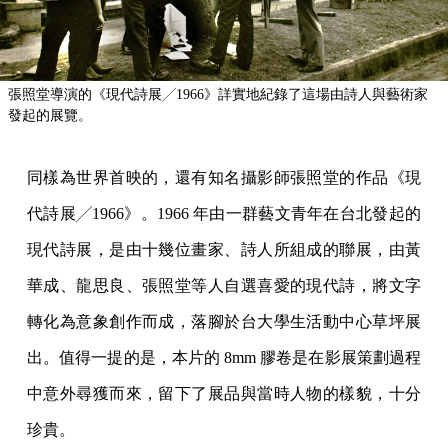
張照堂導演的《現代詩展╱1966》詳實地紀錄了這場由詩人與藝術家
發起的展覽。
同樣為世界首映的，還有知名攝影師張照堂的作品《現
代詩展╱1966》。1966 年由一群藝文青年在台北發起的
現代詩展，是由十幾位畫家、詩人所組成的聯展，由黃
華成、龍思良、張照堂等人自選喜愛的現代詩，將文字
轉化為意象創作而成，落腳於台大學生活動中心草坪展
出。值得一提的是，本片的 8mm 膠卷是在影展策劃過程
中意外尋獲而來，留下了展品與當時人物的樣貌，十分
珍貴。