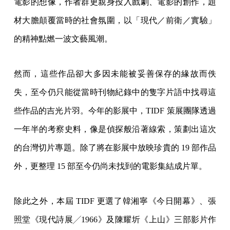
電影的想像，作者群更親身投入戲劇、電影的創作，題
材大膽顛覆當時的社會氛圍，以「現代／前衛／實驗」
的精神點燃一波文藝風潮。
然而，這些作品卻大多因未能被妥善保存的緣故而佚
失，至今仍只能從當時刊物紀錄中的隻字片語中找尋這
些作品的吉光片羽。今年的影展中，TIDF 策展團隊透過
一年半的考察史料，像是偵探般沿著線索，策劃出這次
的台灣切片專題。除了將在影展中放映珍貴的 19 部作品
外，更整理 15 部至今仍尚未找到的電影集結成片單。
除此之外，本屆 TIDF 更選了韓湘寧《今日開幕》、張
照堂《現代詩展╱1966》及陳耀圻《上山》三部影片作