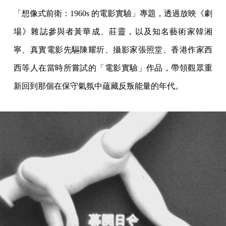
「想像式前衛：1960s 的電影實驗」專題，透過放映《劇
場》雜誌參與者黃華成、莊靈，以及知名藝術家韓湘
寧、真實電影先驅陳耀圻、攝影家張照堂、香港作家西
西等人在當時所嘗試的「電影實驗」作品，帶領觀眾重
新回到那個在保守氣氛中蘊藏反叛能量的年代。