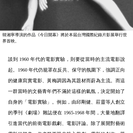
韓湘寧導演的作品《今日開幕》將於本屆台灣國際紀錄片影展舉行世
界首映。
談到 1960 年代的電影實驗，則要從當時的主流電影說
起。1960 年代仍籠罩在反共、保守的氛圍下，強調正向
的健康寫實電影、黃梅調因為其題材而蔚為主流。而這
一群當時的文藝青年們不滿於這樣的氣氛，決定開始了
自身的「電影實驗」。例如，由邱剛健、莊靈等人創立
的季刊《劇場》雜誌便在 1965-1968 年間，大量地翻譯
引進當代的前衛電影戲劇、電影評論。除了展開對藝術