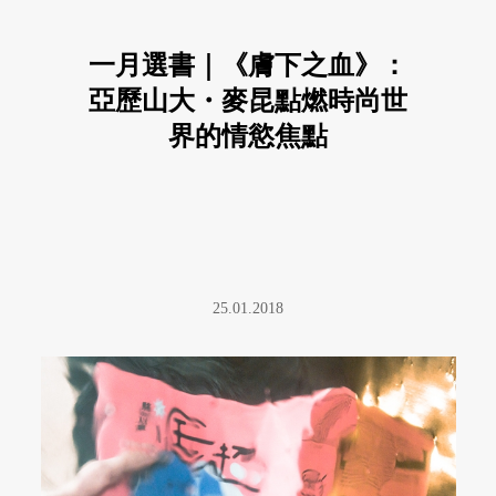
一月選書｜《膚下之血》：
亞歷山大・麥昆點燃時尚世
界的情慾焦點
25.01.2018