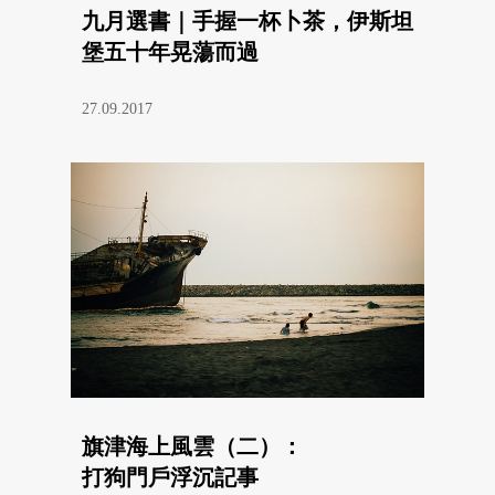
九月選書｜手握一杯卜茶，伊斯坦
堡五十年晃蕩而過
27.09.2017
旗津海上風雲（二）：
打狗門戶浮沉記事