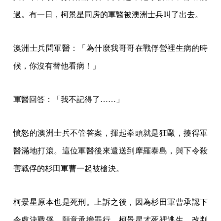
過。有一日，柯景星同房的軍醫被澳洲士兵叫了出去。
澳洲士兵問軍醫：「為什麼我哥哥在戰俘營裡生病的時
候，你沒有替他看病！」
軍醫回答：「我不記得了……」
憤怒的澳洲士兵不管答案，揮起拳頭就是狂毆，揍得軍
醫滿地打滾。這位軍醫後來遣送到摩羅泰島，與下令殺
害戰俘的杉田軍曹一起被槍決。
柯景星原本也是死刑。上訴之後，因為杉田軍曹承認下
令處決戰俘、願意承擔罪行，柯景星才死裡逃生，改判