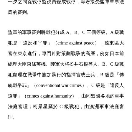
一夕之間從戰俘監視員變成戰俘，等著接受盟軍軍事法
庭的審判。
盟軍的軍事審判將戰犯分成 A、B、C 三個等級。A 級戰
犯是「違反和平罪」（crime against peace），遠東區大
審在東京進行，專門針對策劃戰爭的高層，例如日本前
總理大臣東條英機、陸軍大將松井石根等人。B、C 級戰
犯處理在戰爭中施加暴行的指揮官或士兵，B 級是「傳
統戰爭罪」（conventional war crimes）、C 級是「違反人
道罪」（crimes against humanity），由同盟國各地的軍事
法庭審理；柯景星屬於 C 級戰犯，由澳洲軍事法庭審
理。