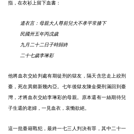
指，在衣衫上留下血書：
遺衣言：母親大人尊前兒大不孝平常膝下
民國卅五年丙戊歲
九月二十二日子時歸終
二十七歲李琳彩
他將血衣交給判處有期徒刑的獄友，隔天含悲走上絞刑
臺，死在異鄉新幾內亞。七年後獄友陳金榮刑滿回到臺
灣，才將血衣交給李琳彩的母親。原本還有一絲期待兒
子生還的老婦，一見血衣，哀慟欲絕。
這一批臺籍戰犯，最終一七三人判決有罪，其中二十一