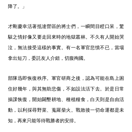
降了。」
才剛慶幸活著抵達營區的將士們，一瞬間目瞪口呆，驚
駭之情好像又要走回來時的地獄叢林。不久有人開始哭
泣，無法接受這樣的事實。有一名軍官悲憤不已，當場
拿出短刀，委託友人介錯，切腹殉國。
部隊迅即恢復秩序。軍官研商之後，認為可能在島上困
住好幾年，與其無助悲傷，不如設法活下去。於是日常
操課恢復，開始闢墾耕地、種植糧食，白天則是自由活
動，以利採尋野菜、蒐羅柴火。戰敗後一切命運都是未
知，再來只能等待戰勝者的安排。