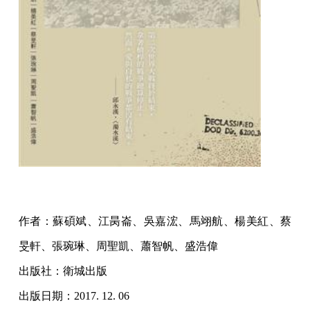
作者：蘇碩斌、江昺崙、吳嘉浤、馬翊航、楊美紅、蔡
旻軒、張琬琳、周聖凱、蕭智帆、盛浩偉
出版社：衛城出版
出版日期：2017. 12. 06