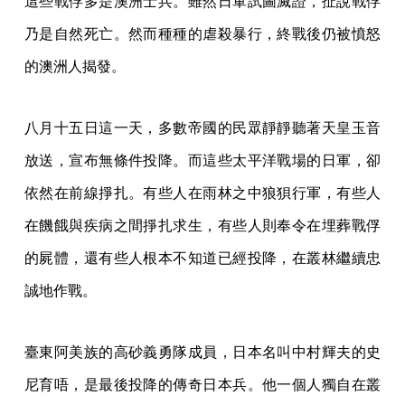
這些戰俘多是澳洲士兵。雖然日軍試圖滅證，扯說戰俘
乃是自然死亡。然而種種的虐殺暴行，終戰後仍被憤怒
的澳洲人揭發。
八月十五日這一天，多數帝國的民眾靜靜聽著天皇玉音
放送，宣布無條件投降。而這些太平洋戰場的日軍，卻
依然在前線掙扎。有些人在雨林之中狼狽行軍，有些人
在饑餓與疾病之間掙扎求生，有些人則奉令在埋葬戰俘
的屍體，還有些人根本不知道已經投降，在叢林繼續忠
誠地作戰。
臺東阿美族的高砂義勇隊成員，日本名叫中村輝夫的史
尼育唔，是最後投降的傳奇日本兵。他一個人獨自在叢