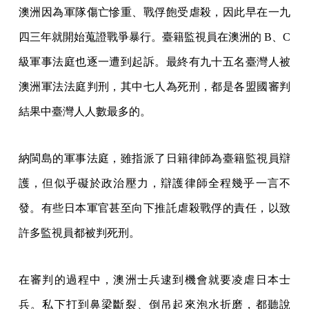
澳洲因為軍隊傷亡慘重、戰俘飽受虐殺，因此早在一九
四三年就開始蒐證戰爭暴行。臺籍監視員在澳洲的 B、C
級軍事法庭也逐一遭到起訴。最終有九十五名臺灣人被
澳洲軍法法庭判刑，其中七人為死刑，都是各盟國審判
結果中臺灣人人數最多的。
納閩島的軍事法庭，雖指派了日籍律師為臺籍監視員辯
護，但似乎礙於政治壓力，辯護律師全程幾乎一言不
發。有些日本軍官甚至向下推託虐殺戰俘的責任，以致
許多監視員都被判死刑。
在審判的過程中，澳洲士兵逮到機會就要凌虐日本士
兵。私下打到鼻梁斷裂、倒吊起來泡水折磨，都聽說