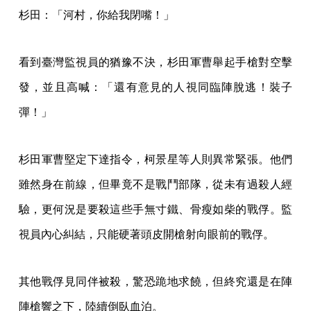
杉田：「河村，你給我閉嘴！」
看到臺灣監視員的猶豫不決，杉田軍曹舉起手槍對空擊
發，並且高喊：「還有意見的人視同臨陣脫逃！裝子
彈！」
杉田軍曹堅定下達指令，柯景星等人則異常緊張。他們
雖然身在前線，但畢竟不是戰鬥部隊，從未有過殺人經
驗，更何況是要殺這些手無寸鐵、骨瘦如柴的戰俘。監
視員內心糾結，只能硬著頭皮開槍射向眼前的戰俘。
其他戰俘見同伴被殺，驚恐跪地求饒，但終究還是在陣
陣槍響之下，陸續倒臥血泊。