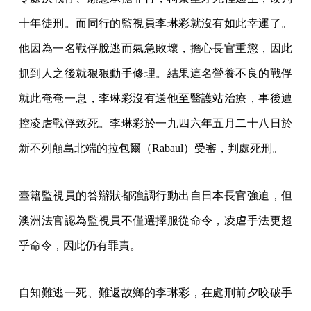
十年徒刑。而同行的監視員李琳彩就沒有如此幸運了。
他因為一名戰俘脫逃而氣急敗壞，擔心長官重懲，因此
抓到人之後就狠狠動手修理。結果這名營養不良的戰俘
就此奄奄一息，李琳彩沒有送他至醫護站治療，事後遭
控凌虐戰俘致死。李琳彩於一九四六年五月二十八日於
新不列顛島北端的拉包爾（Rabaul）受審，判處死刑。
臺籍監視員的答辯狀都強調行動出自日本長官強迫，但
澳洲法官認為監視員不僅選擇服從命令，凌虐手法更超
乎命令，因此仍有罪責。
自知難逃一死、難返故鄉的李琳彩，在處刑前夕咬破手