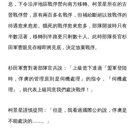
息，下令沿岸地區戰俘營向南方移轉。柯景星所在的古
晉戰俘營，原有兩百多名戰俘，但補給斷絕以致戰俘的
待遇愈來愈差。餓死的戰俘愈來愈多，部隊開拔時只有
半數活著，移轉到半路更只剩數十人。此時部隊長官杉
田軍曹眼見存糧即將見底，決定放棄戰俘。
杉田軍曹對著部隊官兵說：「上級曾下達過『盟軍登陸
時，俘虜的管理原則是伺機處理』的指令，『伺機處
理』，就代表上級同意我們處決戰俘！」
柯景星謹慎提問：「但是，我看過國際公約說，俘虜是
不能處決的……。」