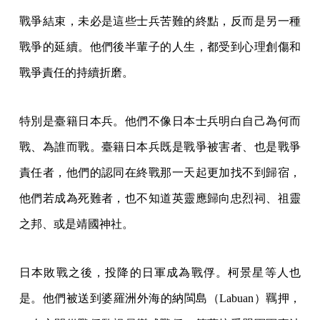
戰爭結束，未必是這些士兵苦難的終點，反而是另一種
戰爭的延續。他們後半輩子的人生，都受到心理創傷和
戰爭責任的持續折磨。
特別是臺籍日本兵。他們不像日本士兵明白自己為何而
戰、為誰而戰。臺籍日本兵既是戰爭被害者、也是戰爭
責任者，他們的認同在終戰那一天起更加找不到歸宿，
他們若成為死難者，也不知道英靈應歸向忠烈祠、祖靈
之邦、或是靖國神社。
日本敗戰之後，投降的日軍成為戰俘。柯景星等人也
是。他們被送到婆羅洲外海的納閩島（Labuan）羈押，