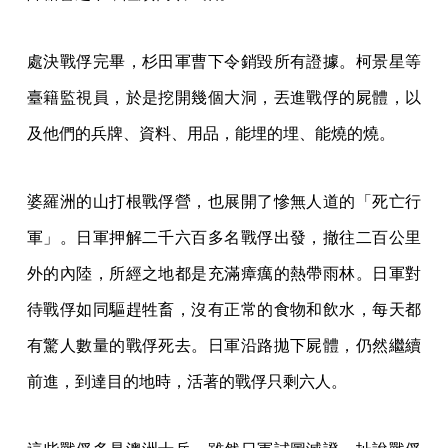
處決戰俘完畢，杉田軍曹下令銷毀所有證據。柯景星等
臺籍監視員，於是挖開幾個大洞，丟進戰俘的屍體，以
及他們的兵牌、資料、用品，能埋的埋、能燒的燒。
婆羅洲的山打根戰俘營，也展開了慘無人道的「死亡行
軍」。日軍押解二千六百多名戰俘出發，撤往二百公里
外的內陸，所經之地都是充滿瘴癘的熱帶雨林。日軍對
待戰俘如同驅趕牲畜，沒有正常的食物和飲水，每天都
有驚人數量的戰俘死去。日軍沿路拋下屍體，仍然繼續
前進，到達目的地時，活著的戰俘只剩六人。