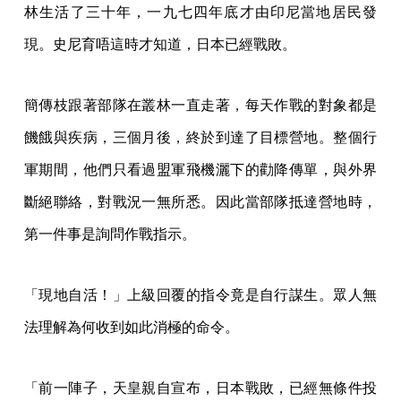
林生活了三十年，一九七四年底才由印尼當地居民發
現。史尼育唔這時才知道，日本已經戰敗。
簡傳枝跟著部隊在叢林一直走著，每天作戰的對象都是
饑餓與疾病，三個月後，終於到達了目標營地。整個行
軍期間，他們只看過盟軍飛機灑下的勸降傳單，與外界
斷絕聯絡，對戰況一無所悉。因此當部隊抵達營地時，
第一件事是詢問作戰指示。
「現地自活！」上級回覆的指令竟是自行謀生。眾人無
法理解為何收到如此消極的命令。
「前一陣子，天皇親自宣布，日本戰敗，已經無條件投