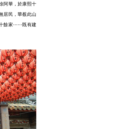
徐阿華，於康熙十
無居民，華覩此山
十餘家⋯⋯既有建