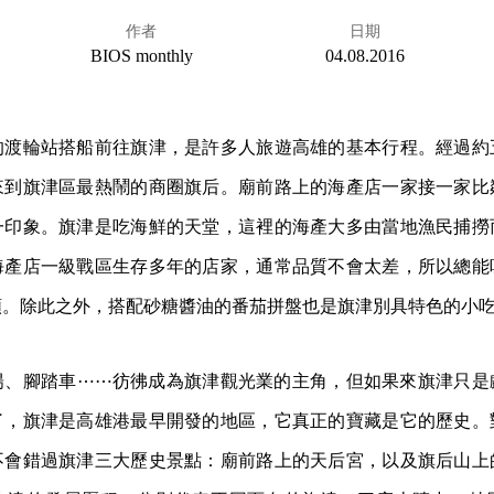
作者
日期
BIOS monthly
04.08.2016
的渡輪站搭船前往旗津，是許多人旅遊高雄的基本行程。經過約
來到旗津區最熱鬧的商圈旗后。廟前路上的海產店一家接一家比
一印象。旗津是吃海鮮的天堂，這裡的海產大多由當地漁民捕撈
海產店一級戰區生存多年的店家，通常品質不會太差，所以總能
頤。除此之外，搭配砂糖醬油的番茄拼盤也是旗津別具特色的小
陽、腳踏車⋯⋯彷彿成為旗津觀光業的主角，但如果來旗津只是
了，旗津是高雄港最早開發的地區，它真正的寶藏是它的歷史。
不會錯過旗津三大歷史景點：廟前路上的天后宮，以及旗后山上