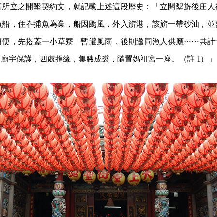
宮所立之開墾契約文，就記載上述這段歷史：「立開墾旂後庄人
漁船，住眷捕魚為業，船因颱風，外入旂港，該旂一帶砂汕，並
簡便，先搭蓋一小草寮，暫避風雨，後則邀同漁人供應⋯⋯共計
廟宇保護，四處捐緣，集腋成裘，隨置媽祖宮一座。（註 1）」