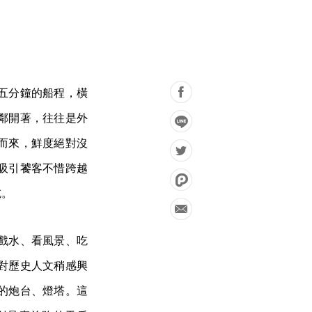
五分鐘的船程，橫
鄰開著，往往是外
而來，鮮度絕對沒
吸引饕客不惜跨越
吃。
戲水、看風景、吃
對歷史人文稍感興
的炮台、燈塔。這