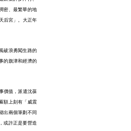
稠密、最繁華的地
「天后宮」。大正年
風破浪勇闖生路的
事的旗津和經濟的
軍事價值，派遣沈葆
匾額上刻有「威震
砌出兩個筆劃不同
，或許正是要營造