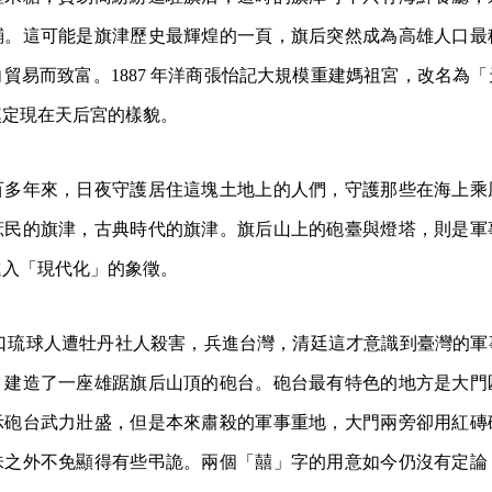
鋪。這可能是旗津歷史最輝煌的一頁，旗后突然成為高雄人口最
貿易而致富。1887 年洋商張怡記大規模重建媽祖宮，改名為
奠定現在天后宮的樣貌。
百多年來，日夜守護居住這塊土地上的人們，守護那些在海上乘
庶民的旗津，古典時代的旗津。旗后山上的砲臺與燈塔，則是軍
進入「現代化」的象徵。
本藉口琉球人遭牡丹社人殺害，兵進台灣，清廷這才意識到臺灣的
，建造了一座雄踞旗后山頂的砲台。砲台最有特色的地方是大門
示砲台武力壯盛，但是本來肅殺的軍事重地，大門兩旁卻用紅磚
味之外不免顯得有些弔詭。兩個「囍」字的用意如今仍沒有定論