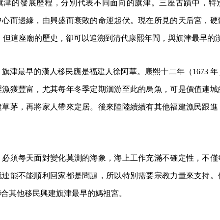
旗津的發展歷程，分別代表不同面向的旗津。三座古蹟中，特
中心而邊緣，由興盛而衰敗的命運起伏。現在所見的天后宮，硬
年），但這座廟的歷史，卻可以追溯到清代康熙年間，與旗津最早的
旗津最早的漢人移民應是福建人徐阿華。康熙十二年（1673 
裡漁獲豐富，尤其每年冬季定期洄游至此的烏魚，可是價值連城
建草茅，再將家人帶來定居。後來陸陸續續有其他福建漁民跟進
。
，必須每天面對變化莫測的海象，海上工作充滿不確定性，不僅
就連能不能順利回家都是問題，所以特別需要宗教力量來支持。
聯合其他移民興建旗津最早的媽祖宮。