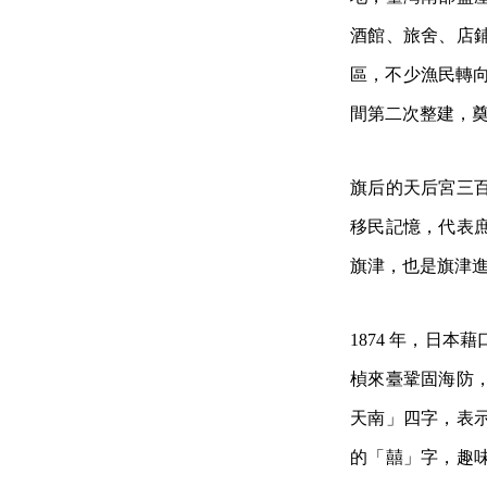
酒館、旅舍、店
區，不少漁民轉向
間第二次整建，
旗后的天后宮三
移民記憶，代表
旗津，也是旗津
1874 年，日
楨來臺鞏固海防
天南」四字，表
的「囍」字，趣