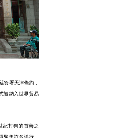
清廷簽署天津條約，
式被納入世界貿易
世紀打狗的首善之
還聚集許多洋行、