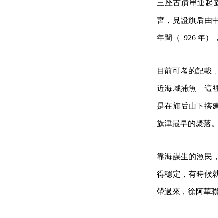
三座古蹟串連起
宮，見證旗后由
年間（1926 
目前可考的記載，
近海域捕魚，這
是在旗后山下搭
旗津最早的聚落
靠海謀生的漁民
得穩定，有時候
帶過來，徐阿華