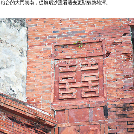
。砲台的大門朝南，從旗后沙灘看過去更顯氣勢雄渾。