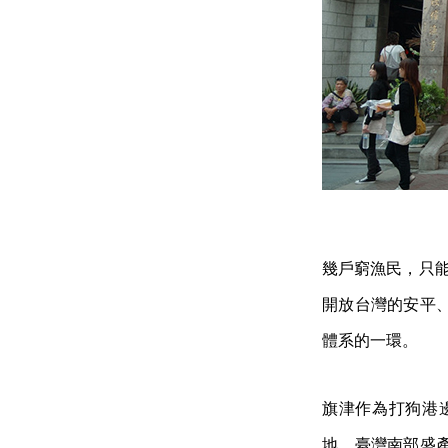
幾戶窮漁民，只能
開放台灣的安平
體系的一環。
旗津作為打狗港
地，臺灣南部盛