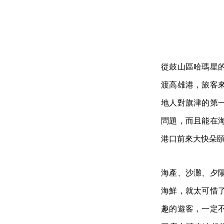
從鼓山區哈瑪星
渡高雄港，旅客
地人對旗津的第
問題，而且能在
港口前來大快朵
海產、沙灘、夕
海鮮，就太可惜
趣的遊客，一定