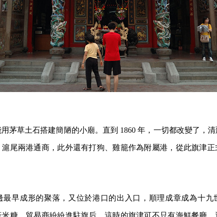
用茅草土石搭建簡陋的小廟。直到 1860 年，一切都改變了，
、滬尾兩港通商，此外還有打狗、雞籠作為附屬港，從此旗津正
邊最早成形的聚落，又位於港口的出入口，順理成章成為十九
產米糖，貿易商紛紛進駐旗后，這時的旗津可不只有海鮮餐廳，