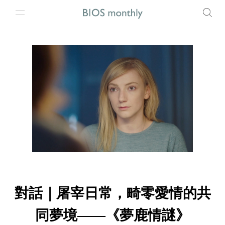
對話｜屠宰日常，畸零愛情的共
同夢境——《夢鹿情謎》