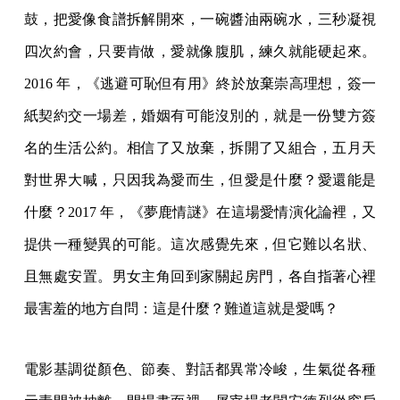
鼓，把愛像食譜拆解開來，一碗醬油兩碗水，三秒凝視
四次約會，只要肯做，愛就像腹肌，練久就能硬起來。
2016 年，《逃避可恥但有用》終於放棄崇高理想，簽一
紙契約交一場差，婚姻有可能沒別的，就是一份雙方簽
名的生活公約。相信了又放棄，拆開了又組合，五月天
對世界大喊，只因我為愛而生，但愛是什麼？愛還能是
什麼？2017 年，《夢鹿情謎》在這場愛情演化論裡，又
提供一種變異的可能。這次感覺先來，但它難以名狀、
且無處安置。男女主角回到家關起房門，各自指著心裡
最害羞的地方自問：這是什麼？難道這就是愛嗎？
電影基調從顏色、節奏、對話都異常冷峻，生氣從各種