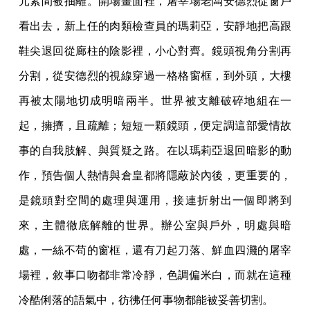
元素間被抽離。開場畫面裡，屠宰場老闆安德烈從窗戶
看出去，新上任的肉類檢查員的瑪莉亞，安靜地把高跟
鞋尖退回從廊柱的陰影裡，小心對齊。鏡頭視角分割再
分割，從安德烈的視線穿過一格格窗框，到外頭，大樓
再被太陽地切成明暗兩半。世界被支離破碎地組在一
起，擁擠，且疏離；短短一顆鏡頭，便定調這部愛情故
事的自我肢解、與質疑之路。在以瑪莉亞退回暗影的動
作，預告個人熱情與倉皇都將隱蔽於內後，更重要的，
是鏡頭對空間的處理與運用，接連折射出一個即將到
來，主體徹底解離的世界。辦公室與戶外，明處與暗
處，一絲不苟的窗框，還有刀起刀落、鮮血四濺的屠宰
場裡，敘事口吻都非常冷靜，色調偏米白，而就在這種
冷酷俐落的語氣中，彷彿任何事物都能被妥善切割。