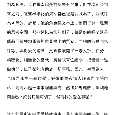
判為Ｂ等。這在屠宰場是前所未有的事，但在瑪莉亞到
來之前，這些標準化的屠宰都已經是習以為常、並被評
為Ａ等的。於是，她的角色從文本上，悄悄打開一塊新
的思考空間：那些習以為常的劃分，都是好的嗎？這是
瑪莉亞替整部電影對世界提出的質疑。而她的行動包括
評等、與對愛的追求，更直接展開了一場反叛。在分工
精密化、細緻化的當代，將檢視單位縮小、把個體一點
點切開，似乎都能有助於一切事務。因此，生而為人，
也隨之產生一種錯覺，好像能趁夜深人靜獨自切開自
己，高高吊起一串串臟器與肉，然後如鬼魂般，幽幽地
問自己：終於切無可切了，然而我的愛在哪呢？
這可能是所有畸零愛情故事中，最切中要害的一則。儘