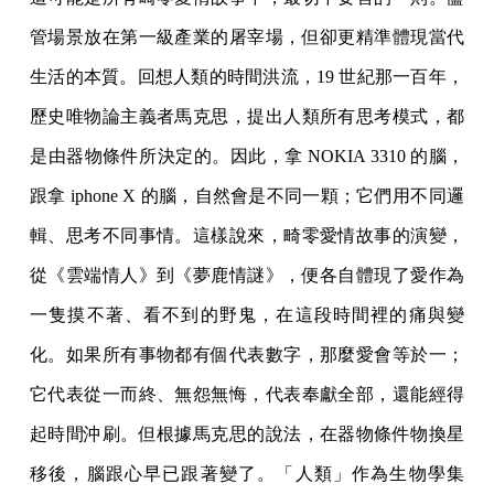
管場景放在第一級產業的屠宰場，但卻更精準體現當代
生活的本質。回想人類的時間洪流，19 世紀那一百年，
歷史唯物論主義者馬克思，提出人類所有思考模式，都
是由器物條件所決定的。因此，拿 NOKIA 3310 的腦，
跟拿 iphone X 的腦，自然會是不同一顆；它們用不同邏
輯、思考不同事情。這樣說來，畸零愛情故事的演變，
從《雲端情人》到《夢鹿情謎》，便各自體現了愛作為
一隻摸不著、看不到的野鬼，在這段時間裡的痛與變
化。如果所有事物都有個代表數字，那麼愛會等於一；
它代表從一而終、無怨無悔，代表奉獻全部，還能經得
起時間沖刷。但根據馬克思的說法，在器物條件物換星
移後，腦跟心早已跟著變了。「人類」作為生物學集