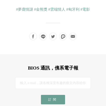
#夢鹿情謎
#金熊獎
#雲端情人
#匈牙利
#電影
BIOS 通訊，佛系電子報
訂閱