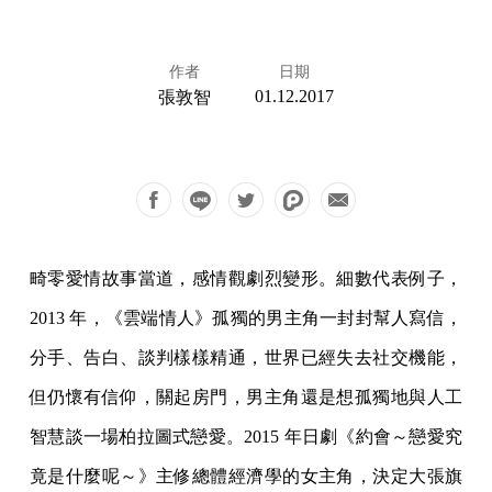
作者
日期
01.12.2017
張敦智
畸零愛情故事當道，感情觀劇烈變形。細數代表例子，
2013 年，《雲端情人》孤獨的男主角一封封幫人寫信，
分手、告白、談判樣樣精通，世界已經失去社交機能，
但仍懷有信仰，關起房門，男主角還是想孤獨地與人工
智慧談一場柏拉圖式戀愛。2015 年日劇《約會～戀愛究
竟是什麼呢～》主修總體經濟學的女主角，決定大張旗