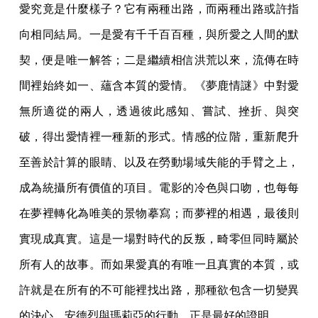
愛究竟是什麼樣子？它有兩種出路，而兩種出路或許指
向相同結局。一是愛有千千百百種，與所愛之人間的默
契，便是唯一解答；二是繼續相信洪荒以來，流傳在時
間裡始終如一、蘊含本質的愛情。《夢鹿情謎》中對愛
無所適從的兩人，透過彼此感知、嘗試、挫折、與突
破，得出愛情裡一種新的形式。情感的位階，重新爬升
至善於計算的眼睛、以及在勞動場域失能的手臂之上，
成為統攝所有價值的項目。電影的冷色與口吻，也每每
在夢裡轉化為唯美的景物摹寫；而夢裡的相遇，最後則
實現成真實。這是一場對時代的反叛，畸零但同時屬於
所有人的故事。而如果愛真的有唯一且真實的本質，或
許就是在所有的不可能裡找出路，那種欲包含一切變異
的決心。安德烈與瑪莉亞的行動，正是最好的證明。