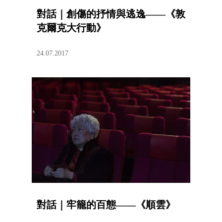
對話｜創傷的抒情與逃逸——《敦
克爾克大行動》
24.07.2017
對話｜牢籠的百態——《順雲》