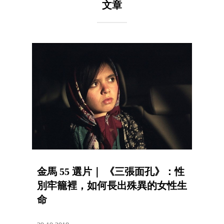
文章
金馬 55 選片｜ 《三張面孔》：性
別牢籠裡，如何長出殊異的女性生
命