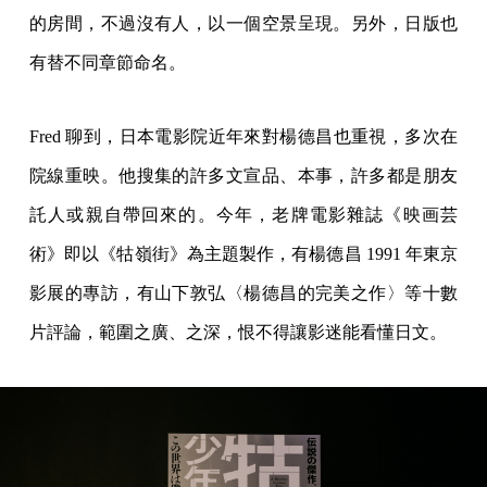
的房間，不過沒有人，以一個空景呈現。另外，日版也
有替不同章節命名。
Fred 聊到，日本電影院近年來對楊德昌也重視，多次在
院線重映。他搜集的許多文宣品、本事，許多都是朋友
託人或親自帶回來的。今年，老牌電影雜誌《映画芸
術》即以《牯嶺街》為主題製作，有楊德昌 1991 年東京
影展的專訪，有山下敦弘〈楊德昌的完美之作〉等十數
片評論，範圍之廣、之深，恨不得讓影迷能看懂日文。