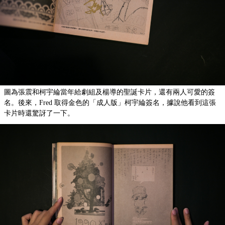
圖為張震和柯宇綸當年給劇組及楊導的聖誕卡片，還有兩人可愛的簽
名。後來，Fred 取得金色的「成人版」柯宇綸簽名，據說他看到這張
卡片時還驚訝了一下。