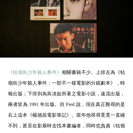
《牯嶺街少年殺人事件》
相關書籍不少。上排左為《牯
嶺街少年殺人事件：一部不一樣電影的分鏡劇本》，時
報出版；下排則為吳淡如所著之電影小說，遠流出版，
兩者皆為 1991 年出版。但 Fred 說，現在真正難尋的是
右上這本《楊德昌電影筆記》。當年他尋尋覓覓一直碰
不到，甚至在影展時去找本書編者，同時也負責《牯嶺