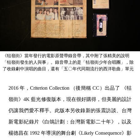
《牯嶺街》當年發行的電影原聲帶錄音帶，其中附了張精美的說明
「牯嶺街發生的人與事」。錄音帶上的是「牯嶺街少年合唱團」，除
了收錄劇中演唱的曲目，還有「五〇年代同期流行的西洋歌曲」單元
2016 年，Criterion Collection （後簡稱 CC）出品了 《牯
嶺街》4K 藍光修復版本，現在很好購得，但美麗的設計
仍讓我們愛不釋手。此版本另收錄新的張震訪談、台灣
新電影紀錄片《白鴿計劃：台灣新電影二十年》，以及
楊德昌在 1992 年導演的舞台劇《Likely Consequence》影