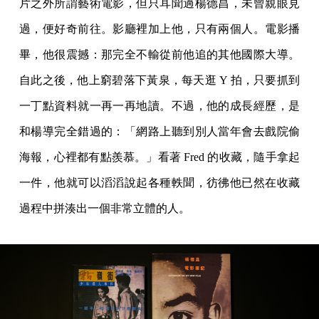
片之外所謂藝術電影，但只耳聞過楊德昌，未曾親眼見
過，便好奇前往。影廳裡加上他，只有兩個人。電影播
畢，他很震撼：那完全不輸從前他追的其他國際大導。
自此之後，他上窮碧落下黃泉，每天逛 Y 拍，只要抓到
一丁點資料就一再一再地讀。不過，他的成長經歷，是
和楊導完全錯過的：「網路上聽到別人當年會去戲院偷
海報，心裡都有點羨慕。」看著 Fred 的收藏，隨手拿起
一件，他就可以滔滔說起各種軼聞，彷彿他已然在收藏
過程中拼湊出一個非常立體的人。