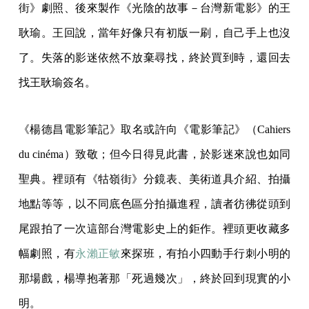
街》劇照、後來製作《光陰的故事－台灣新電影》的王
耿瑜。王回說，當年好像只有初版一刷，自己手上也沒
了。失落的影迷依然不放棄尋找，終於買到時，還回去
找王耿瑜簽名。
《楊德昌電影筆記》取名或許向《電影筆記》（Cahiers
du cinéma）致敬；但今日得見此書，於影迷來說也如同
聖典。裡頭有《牯嶺街》分鏡表、美術道具介紹、拍攝
地點等等，以不同底色區分拍攝進程，讀者彷彿從頭到
尾跟拍了一次這部台灣電影史上的鉅作。裡頭更收藏多
幅劇照，有
永瀨正敏
來探班，有拍小四動手行刺小明的
那場戲，楊導抱著那「死過幾次」，終於回到現實的小
明。