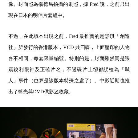
像。封面照為楊德昌拍攝的劇照，據 Fred 說，之前只出
現在日本的明信片套組中。
不過，在此版本出現之前，Fred 最推薦的是舒琪「創造
社」所發行的香港版本，VCD 共四碟，上面壓印的人物
各不相同，每套限量編號。特別的是，封面雖然同是張
震銳利眼神及正確片名，不過碟片上卻都誤植為「弒
人」事件（也算是該版本特殊之處了）。中影近期也推
出了藍光與DVD供影迷收藏。