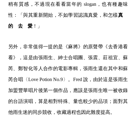
稍有質感，不過現在看看當年的 slogan，也有種趣味
性：「與其重新開始，不如學習認識真愛，和怎樣
真
的 去 愛
！」
另外，非常值得一提的是《麻將》的原聲帶《去香港看
看》，這是由張雨生、紳士合唱團、張震、莊祖宜、蘇
芮、鄭智化等人合作的電影專輯，張雨生還在其中和蘇
芮合唱〈Love Potion No.9〉。Fred 說，由於這是張雨生
加盟豐華唱片後第一個作品，應該是張雨生唯一被收錄
的台語演唱，算是相對特殊、量也較少的品項；面對其
他雨生迷的同步競收，收藏過程也因此難度提高。