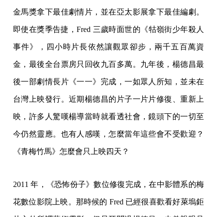
金馬獎拿下最佳劇情片，並在亞太影展拿下最佳編劇。
即使在獎季告捷，Fred 三歲時面世的《牯嶺街少年殺人
事件》，四小時片長依然讓觀眾卻步，兩千五百萬資
金，最後全台票房只回收九百多萬。九年後，楊德昌最
後一部劇情長片《一一》完成，一如眾人所知，並未在
台灣上映發行。近期楊德昌的片子一片片修復、重新上
映，許多人驚嘆楊導當時就看透社會，鏡頭下的一切至
今仍然靈應。也有人感嘆，怎麼當年這些會不受歡迎？
《青梅竹馬》怎麼會只上映四天？
2011 年，《恐怖份子》數位修復完成，在中影體系的梅
花數位影院上映。那時候的 Fred 已經很喜歡看好萊塢鉅