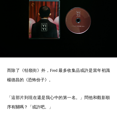
而除了《牯嶺街》外，Fred 最多收集品或許是當年初識
楊德昌的《恐怖份子》。
「這部片到現在還是我心中的第一名。」問他和觀影順
序有關嗎？「或許吧。」