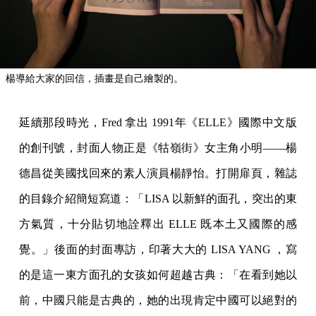
楊導給大家的回信，插畫是自己繪製的。
延續那段時光，Fred 拿出 1991年《ELLE》國際中文版
的創刊號，封面人物正是《牯嶺街》女主角小明——楊
德昌從美國找回來的素人演員楊靜怡。打開扉頁，雜誌
的目錄介紹簡短寫道：「LISA 以新鮮的面孔，突出的東
方氣質，十分貼切地詮釋出 ELLE 既本土又國際的感
覺。」後面的封面專訪，印著大大的 LISA YANG ，寫
的是這一東方面孔的女孩如何超越古典：「在看到她以
前，中國只能是古典的，她的出現肯定中國可以絕對的