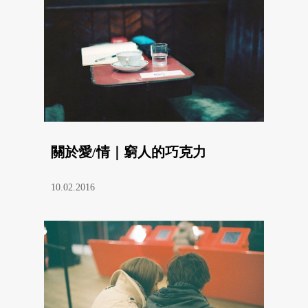
關於愛/情｜窮人的巧克力
10.02.2016