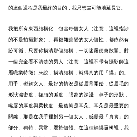
的這個過程是我最終的目的，我只想盡可能地延長它。
我把所有東西結構化，包含每個女人（注意，這裡指涉
的不是拍攝對象）。再複雜善變的女人個性，都依然有
跡可循，只要你摸清那個結構，一切迷霧便會散開。對
一個完全看不清楚的男人（注意，這裡不帶有攝影師這
層職業特徵）來說，摸清結構，就得真的用「摸」的。
用手，碰觸女人。最好的情況是從眉骨開始，從眉毛的
形狀濃密度，額頭的弧度，眼窩的深淺，鼻子的形狀，
嘴唇的厚度與柔軟度，最後就是耳朵。耳朵是最重要的
關鍵，那是在我手裡對另一個女人，感覺最「真實」的
部分。獨特，異常，屬於個體。在這種觸摸邏輯裡，我