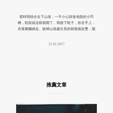
那時我快步走下山坡，一不小心踩進地面的小凹
槽，鞋跟就這樣裂開了。我脫下鞋子，拎在手上，
赤著腳繼續走。陡峭山坡處生長的樹搖搖欲墜，陽
光像個騙子，一點一滴引導他們向 ...
15.02.2017
推薦文章