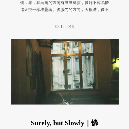
個世界，我面向的方向有層層烏雲，像好不容易擠
進天空一樣堆疊著。後腦勺的方向，天很透，像不
笑就莫名其妙那般亮著。面向的 ...
05.12.2016
Surely, but Slowly｜憐