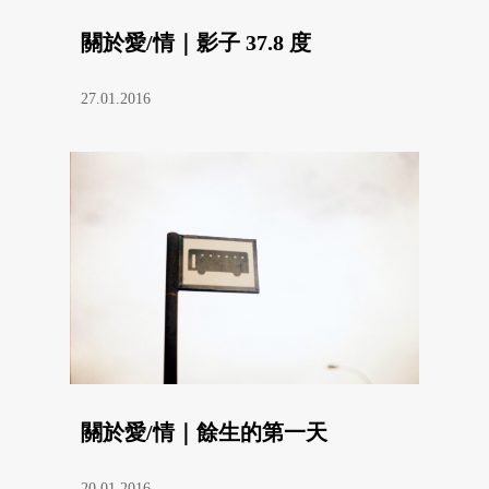
關於愛/情｜影子 37.8 度
27.01.2016
關於愛/情｜餘生的第一天
20.01.2016