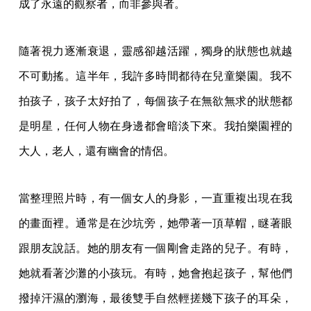
成了永遠的觀察者，而非參與者。
隨著視力逐漸衰退，靈感卻越活躍，獨身的狀態也就越
不可動搖。這半年，我許多時間都待在兒童樂園。我不
拍孩子，孩子太好拍了，每個孩子在無欲無求的狀態都
是明星，任何人物在身邊都會暗淡下來。我拍樂園裡的
大人，老人，還有幽會的情侶。
當整理照片時，有一個女人的身影，一直重複出現在我
的畫面裡。通常是在沙坑旁，她帶著一頂草帽，瞇著眼
跟朋友說話。她的朋友有一個剛會走路的兒子。有時，
她就看著沙灘的小孩玩。有時，她會抱起孩子，幫他們
撥掉汗濕的瀏海，最後雙手自然輕搓幾下孩子的耳朵，