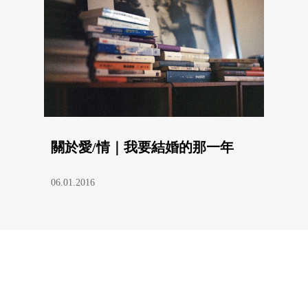
關於愛/情｜我要結婚的那一年
06.01.2016