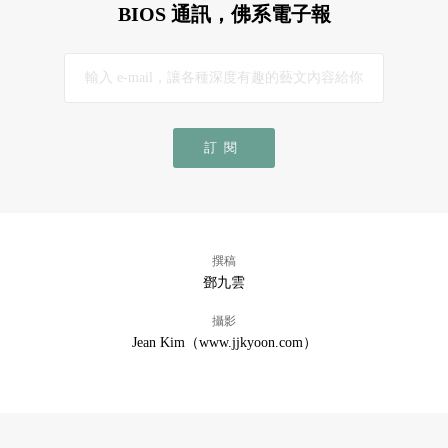
BIOS 通訊，佛系電子報
訂閱
撰稿
鄧九雲
攝影
Jean Kim（www.jjkyoon.com）