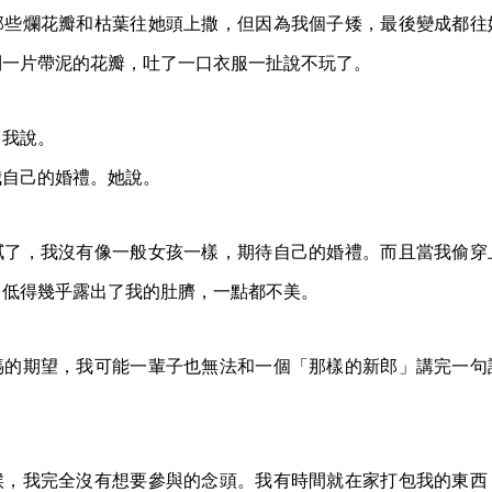
那些爛花瓣和枯葉往她頭上撒，但因為我個子矮，最後變成都往
到一片帶泥的花瓣，吐了一口衣服一扯說不玩了。
。我說。
我自己的婚禮。她說。
膩了，我沒有像一般女孩一樣，期待自己的婚禮。而且當我偷穿
口低得幾乎露出了我的肚臍，一點都不美。
媽的期望，我可能一輩子也無法和一個「那樣的新郎」講完一句
候，我完全沒有想要參與的念頭。我有時間就在家打包我的東西