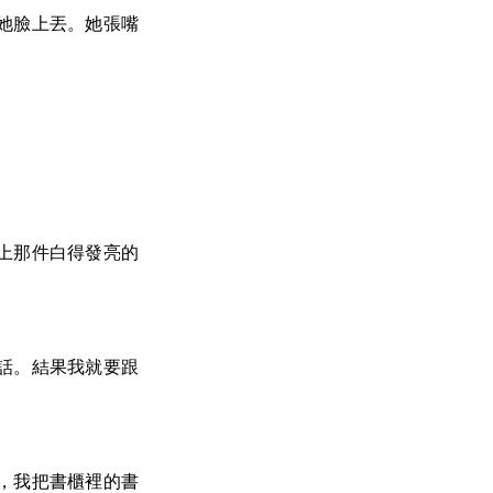
她臉上丟。她張嘴
上那件白得發亮的
話。結果我就要跟
，我把書櫃裡的書