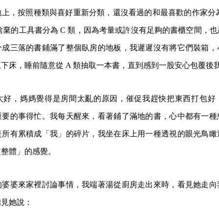
上，按照種類與喜好重新分類，還沒看過的和最喜歡的作家分為
法捨棄的工具書分為 C 類，因為考量或許沒有足夠的書櫃空間，
分成三落的書鋪滿了整個臥房的地板，我遲遲沒有將它們裝箱，
下床，睡前隨意從 A 類抽取一本書，直到感到一股安心包覆後
太好，媽媽覺得是房間太亂的原因，催促我趕快把東西打包好
重要的事得忙。我每天醒來，看著鋪了滿地的書，心中都有一種
是所有累積成「我」的碎片，我坐在床上用一種透視的眼光鳥瞰
種整體」的感覺。
的婆婆來家裡討論事情，我端著湯從廚房走出來時，看見她走向
聽見她說：