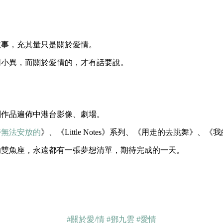
故事，充其量只是關於愛情。
同小異，而關於愛情的，才有話要說。
劇作品遍佈中港台影像、劇場。
時無法安放的
》、《Little Notes》系列、《用走的去跳舞》、
的雙魚座，永遠都有一張夢想清單，期待完成的一天。
#關於愛/情
#鄧九雲
#愛情