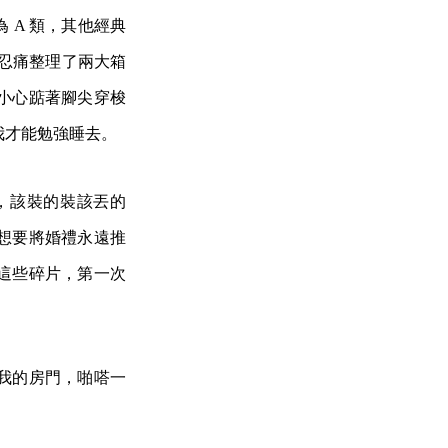
 A 類，其他經典
也忍痛整理了兩大箱
小心踮著腳尖穿梭
我才能勉強睡去。
，該裝的裝該丟的
想要將婚禮永遠推
這些碎片，第一次
我的房門，啪嗒一