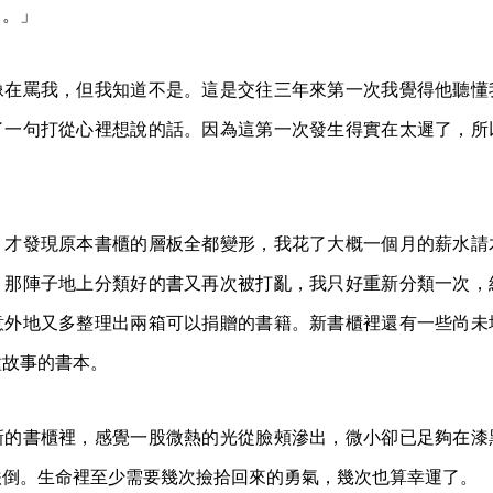
了。」
像在罵我，但我知道不是。這是交往三年來第一次我覺得他聽懂
了一句打從心裡想說的話。因為這第一次發生得實在太遲了，所
，才發現原本書櫃的層板全都變形，我花了大概一個月的薪水請
。那陣子地上分類好的書又再次被打亂，我只好重新分類一次，
意外地又多整理出兩箱可以捐贈的書籍。新書櫃裡還有一些尚未
種故事的書本。
新的書櫃裡，感覺一股微熱的光從臉頰滲出，微小卻已足夠在漆
跌倒。生命裡至少需要幾次撿拾回來的勇氣，幾次也算幸運了。