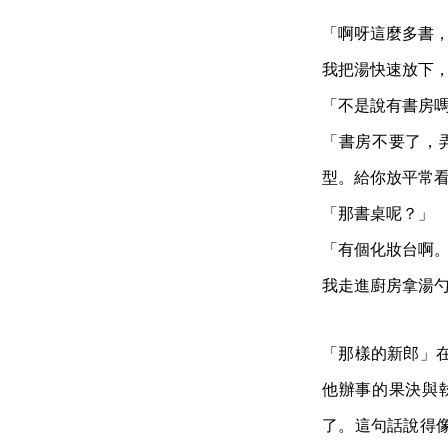
「啊呀這麼多書
我把湯快速放下
「不是說有書房
「書房不要了，
型。給你放平常
「那書桌呢？」
「有個化妝台啊
我走進廚房拿湯
「那樣的新郎」
他辦事的果決與
了。這句話說得