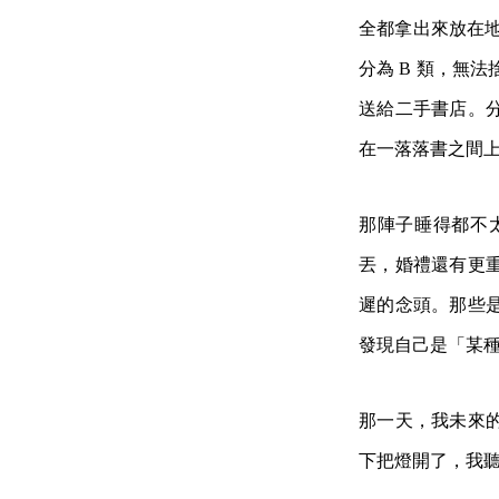
全都拿出來放在地
分為 B 類，無
送給二手書店。
在一落落書之間上
那陣子睡得都不
丟，婚禮還有更
遲的念頭。那些
發現自己是「某
那一天，我未來
下把燈開了，我