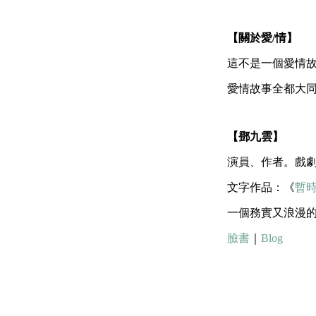
【關於愛/情】
這不是一個愛情
愛情故事全都大
【鄧九雲】
演員、作者。戲
文字作品：《
暫
一個務實又浪漫
臉書
｜
Blog