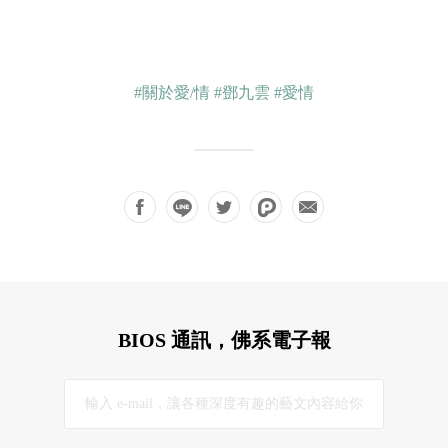
#關於愛/情
#鄧九雲
#愛情
BIOS 通訊，佛系電子報