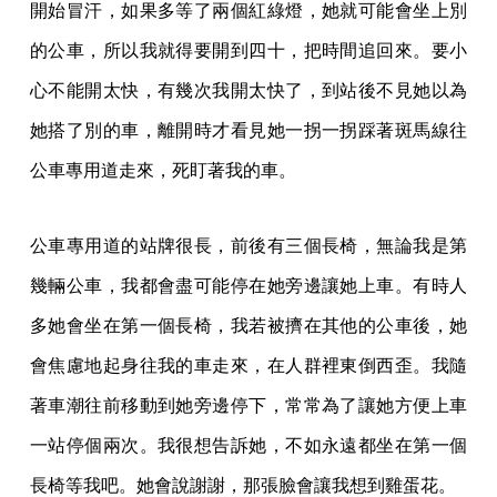
開始冒汗，如果多等了兩個紅綠燈，她就可能會坐上別
的公車，所以我就得要開到四十，把時間追回來。要小
心不能開太快，有幾次我開太快了，到站後不見她以為
她搭了別的車，離開時才看見她一拐一拐踩著斑馬線往
公車專用道走來，死盯著我的車。
公車專用道的站牌很長，前後有三個長椅，無論我是第
幾輛公車，我都會盡可能停在她旁邊讓她上車。有時人
多她會坐在第一個長椅，我若被擠在其他的公車後，她
會焦慮地起身往我的車走來，在人群裡東倒西歪。我隨
著車潮往前移動到她旁邊停下，常常為了讓她方便上車
一站停個兩次。我很想告訴她，不如永遠都坐在第一個
長椅等我吧。她會說謝謝，那張臉會讓我想到雞蛋花。