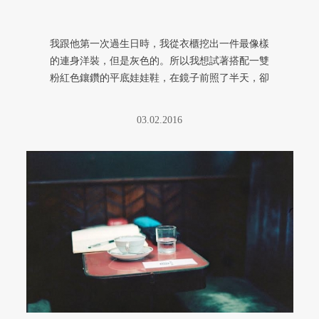
我跟他第一次過生日時，我從衣櫃挖出一件最像樣
的連身洋裝，但是灰色的。所以我想試著搭配一雙
粉紅色鑲鑽的平底娃娃鞋，在鏡子前照了半天，卻
怎麼樣都只看到自己腳背上的青 ...
03.02.2016