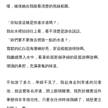
慢，確保她在我能看清楚的視線範圍。
「你知道這條是快速水道嗎？」
我在水裡抬頭往上看，看不清楚是誰在說話。
「妳們要不要換去裡面一點的水道？」
寬鬆的紅白花海灘褲好亮，穿這樣能游得快嗎。
我繼續潛入水中，看著前面那個孕婦的屁股游啊游啊。
潮濕的鼻腔，充滿著氯的味道。
不知游了多久，孕婦不見了。我起身走到旁邊的兒童
池，就這麼靠在岸邊，閉上眼睛睡覺。我對於睡覺這件
事變得非常很任性。只要在任何時候我睏了，就想要立