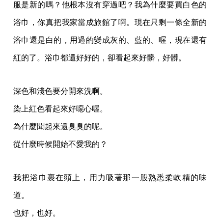
服是新的嗎？他根本沒有穿過吧？我為什麼要買白色的
浴巾，你真把我家當成旅館了啊。現在只剩一條全新的
浴巾還是白的，用過的變成灰的、藍的、喔，現在還有
紅的了。浴巾都還好好的，卻看起來好髒，好髒。
深色和淺色要分開來洗啊。
染上紅色看起來好噁心喔。
為什麼聞起來還臭臭的呢。
從什麼時候開始不愛我的？
我把浴巾裹在頭上，用力吸著那一股熟悉柔軟精的味
道。
也好，也好。