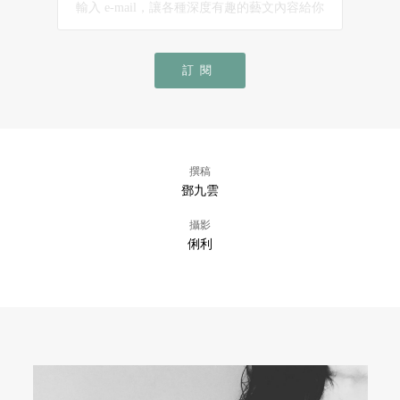
訂閱
撰稿
鄧九雲
攝影
俐利