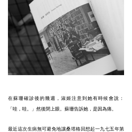
在蘇珊確診後的幾週，淑姬注意到她有時候會說：
「哇，哇。」然後閉上眼。蘇珊告訴她，是因為痛。
最近這次生病無可避免地讓桑塔格回想起一九七五年第