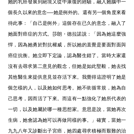
她的乳癌發展到絕境又從中康復的經驗，融入她腦中一
個長久以來的意念──她是例外的。還有另一個角度來看
待此事：「自己是例外」這個存在已久的意念，融入了
她面對癌症的方式。莎朗・德拉諾說：「因為她這麼強
悍，因為她勇於對抗權威，所以她的直覺是要面對面與
癌症抗衡。她立即下定論，認為醫生錯了。當時大家還
沒有去尋求第二意見的觀念，但她是如此堅毅，她去找
其他醫生來提供意見並存活下來。我覺得這證明了她是
個怎樣的人，以及她如何思考。她不依循常規，她為自
己思考，因而活了下來。而這有一點強化了她所代表的
一切，以及她屬於哪一種思想家。意思是說，當她再次
生病，她會認為她可以再做同樣的事。」確實，當她一
九九八年又診斷出子宮癌，她四處尋求積極而艱難的治