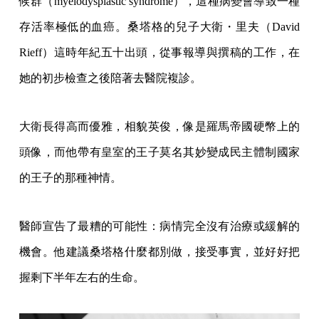
候群（myelodysplastic syndrome），這種病變會導致一種
存活率極低的血癌。桑塔格的兒子大衛・里夫（David
Rieff）這時年紀五十出頭，從事報導與撰稿的工作，在
她的初步檢查之後陪著去醫院複診。
大衛長得高而優雅，相貌英俊，像是羅馬帝國硬幣上的
頭像，而他帶有皇室的王子莫名其妙變成民主體制國家
的王子的那種神情。
醫師宣告了最糟的可能性：病情完全沒有治療或緩解的
機會。他建議桑塔格什麼都別做，接受事實，並好好把
握剩下半年左右的生命。