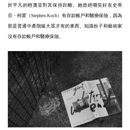
於平凡的輕蔑並對其保持距離。她曾經嘲笑好友史蒂
芬・柯霍（Stephen Koch）有存款帳戶和醫療保險，因為
那是普通中產階級大眾才有的東西。知識份子和藝術家
沒有存款帳戶和醫療保險。