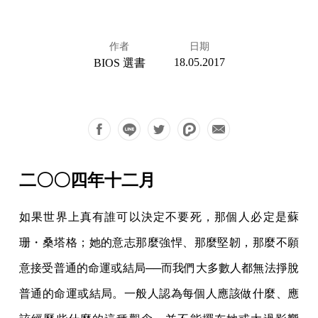
作者
日期
18.05.2017
BIOS 選書
二〇〇四年十二月
如果世界上真有誰可以決定不要死，那個人必定是蘇
珊・桑塔格；她的意志那麼強悍、那麼堅韌，那麼不願
意接受普通的命運或結局──而我們大多數人都無法掙脫
普通的命運或結局。一般人認為每個人應該做什麼、應