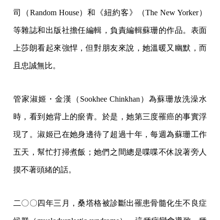
司（Random House）和《紐約客》（The New Yorker）
等雜誌和出版社擔任編輯，負責編輯蘇珊的作品。表面
上莎朗看起來強悍，但對朋友來說，她溫暖又幽默，而
且忠誠無比。
管家淑姬・金漢（Sookhee Chinkhan）為蘇珊放洗澡水
時，看到她背上的瘀青。於是，她第三度罹癌的事實浮
現了。淑姬已在她身邊待了超過十年，每週為蘇珊工作
五天，幫忙打掃煮飯；她們之間總是喋喋不休說著旁人
摸不著頭緒的話。
二〇〇四年三月，桑塔格被診斷出罹患骨髓化生不良症