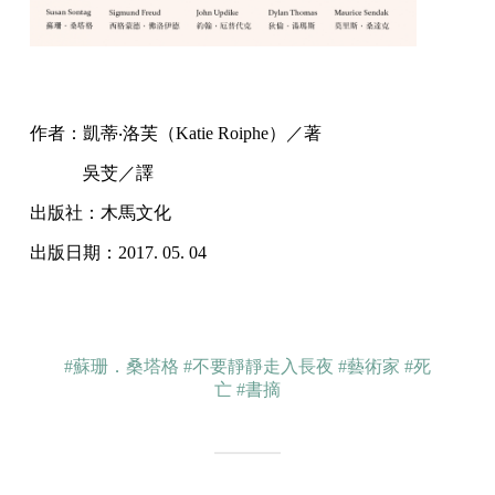
作者：凱蒂‧洛芙（Katie Roiphe）／著
吳芠／譯
出版社：木馬文化
出版日期：2017. 05. 04
#蘇珊．桑塔格
#不要靜靜走入長夜
#藝術家
#死
亡
#書摘