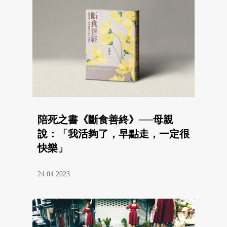
陪死之書《斷食善終》──母親
說：「我活夠了，早點走，一定很
快樂」
24.04.2023