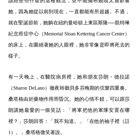
該經歷些什麼的這種觀念，並不能擺布她或太過影響
她，因為她從以前到現在，一直都能有所超越。不過，
就在聖誕節前，她躺在紐約曼哈頓上東區斯隆──凱特琳
紀念癌症中心（Memorial Sloan Kettering Cancer Center）
的床上，在圍繞著她的人眼裡，她非常像是即將死去的
樣子。
有一天晚上，在醫院病房裡，她和朋友莎朗・德拉諾
（Sharon DeLano）徹夜聆聽貝多芬晚期的弦樂四重奏。
桑塔格由於藥物作用而昏沉。她的心情不錯，可以跟莎
朗講她最愛的一個笑話：「將軍把他的軍隊安置在哪
裡？」莎朗回答：「我不知道。」「在他的袖子裡（註
1）。」桑塔格微笑著說。