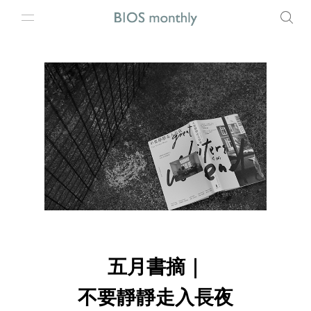
五月書摘｜
不要靜靜走入長夜