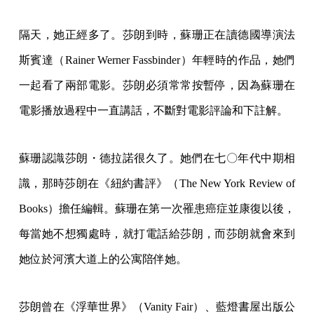
隔天，她正經多了。莎朗到時，蘇珊正在讀德國導演法
斯賓達（Rainer Werner Fassbinder）年輕時的作品，她們
一起看了兩部電影。莎朗必須常常按暫停，因為蘇珊在
電影播放過程中一直講話，不斷對電影評論和下註解。
蘇珊認識莎朗・德拉諾很久了。她們在七〇年代中期相
識，那時莎朗在《紐約書評》（The New York Review of
Books）擔任編輯。蘇珊在第一次罹患癌症並康復以後，
每當她不想獨處時，就打電話給莎朗，而莎朗就會來到
她位於河濱大道上的公寓陪伴她。
莎朗曾在《浮華世界》（Vanity Fair）、藍燈書屋出版公