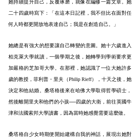
她持續提升自己，反覆琢磨，就像在編修一篇文章。她
二十四歲時寫下：「在這本日記裡，我不但比在面對任
何人時都更開放地表達自己；我是在創造自己。」
她總是有強大的想要讓自己轉變的意圖。她十六歲進入
柏克萊大學就讀，一個學期之後，她轉學到學術要求更
加嚴格的芝加哥大學。在那裡，她認識了一位大她許多
歲的教授，菲利普・里夫（Philip Rieff），十天之後，她
決定和他結婚。桑塔格後來在哈佛大學取得哲學碩士，
然後離開里夫和他們的小孩──四歲的大衛，前往英國牛
津和法國索邦大學讀書，因為當時她感覺需要這麼做。
桑塔格自少女時期便開始建構自我的神話，展現出她對