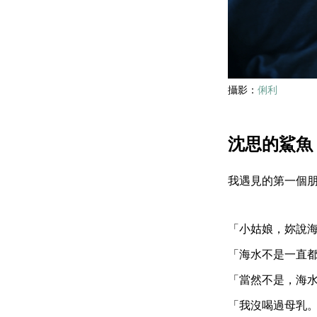
攝影：
俐利
沈思的鯊魚
我遇見的第一個
「小姑娘，妳說
「海水不是一直
「當然不是，海
「我沒喝過母乳