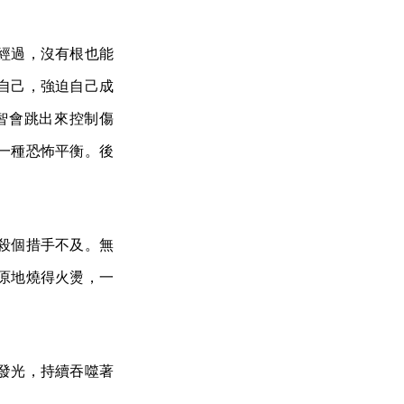
經過，沒有根也能
自己，強迫自己成
智會跳出來控制傷
一種恐怖平衡。後
殺個措手不及。無
原地燒得火燙，一
發光，持續吞噬著