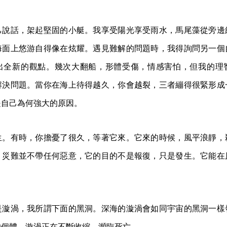
己說話，架起堅固的小艇。我享受陽光享受雨水，馬尾藻從旁邊
海面上悠游自得像在炫耀。遇見難解的問題時，我得詢問另一個
出全新的觀點。幾次大翻船，形體受傷，情感害怕，但我的理
解決問題。當你在海上待得越久，你會越裂，三者繃得很緊形成
是自己為何強大的原因。
生。有時，你擔憂了很久，等著它來。它來的時候，風平浪靜，
，災難並不帶任何惡意，它的目的不是報復，只是發生。它能在
是漩渦，我所謂下面的黑洞。深海的漩渦會如同宇宙的黑洞一樣
的個體，漩渦正在不斷收縮，瀕臨死亡。