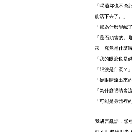
「喝過妳也不會
能活下去了。」
「那為什麼變鹹
「是石頭害的。
來，究竟是什麼
「我的眼淚也是
「眼淚是什麼？
「從眼睛流出來
「為什麼眼睛會
「可能是身體裡
我胡言亂語，鯊
動不動繼續思考