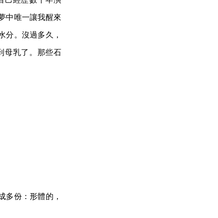
夢中唯一讓我醒來
水分。沒過多久，
到母乳了。那些石
成多份：形體的，