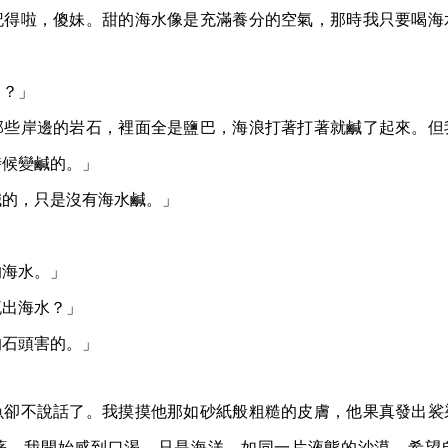
記得啦，傻妹。甜的海水像是充滿養分的空氣，那時我只要喝海
了？」
那些岸邊的岩石，裡面全是鹽巴，海浪打著打著就鹹了起來。但
時候變鹹的。」
鹹的，只是沒有海水鹹。」
」
的海水。」
流出海水？」
的石頭害的。」
魚卻不說話了。我摸摸他那如砂紙般粗糙的皮膚，他果真發出裟
著。我開始感到口渴。只是海洋，如同一片液態的沙漠。希望