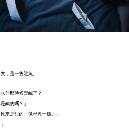
朋友，是一隻鯊魚。
海水什麼時候變鹹了？」
都是鹹的嗎？」
水原來是甜的。像母乳一樣。」
。」