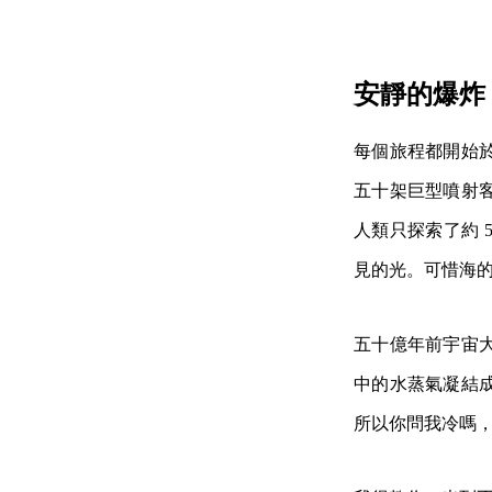
安靜的爆炸
每個旅程都開始
五十架巨型噴射
人類只探索了約 
見的光。可惜海
五十億年前宇宙
中的水蒸氣凝結
所以你問我冷嗎