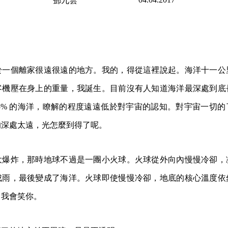
鄧九雲
於一個離家很遠很遠的地方。我的，得從這裡說起。海洋十一公
客機壓在身上的重量，我誕生。目前沒有人知道海洋最深處到底
5% 的海洋，瞭解的程度遠遠低於對宇宙的認知。對宇宙一切
的深處太遠，光怎麼到得了呢。
大爆炸，那時地球不過是一團小火球。火球從外向內慢慢冷卻，
成雨，最後變成了海洋。火球即使慢慢冷卻，地底的核心溫度依
，我會笑你。