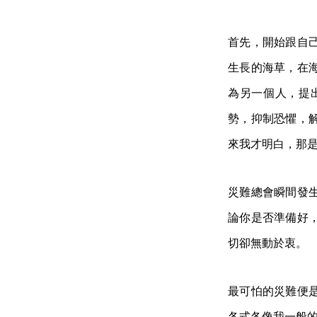
首先，開始跟自
生長的海草，在
為另一個人，提
勢，抑制恐懼，
來我才明白，那
災難總會瞬間發
論你是否準備好
切卻無動於衷。
最可怕的災難便
各式各像我一般