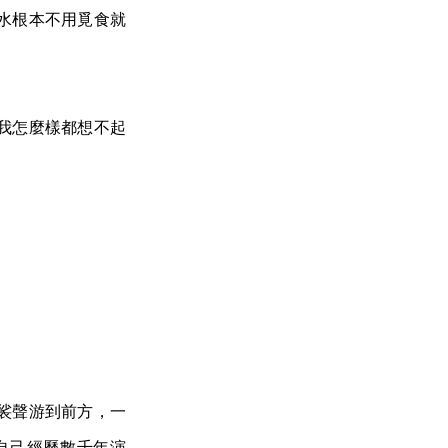
水根本不用覓食就
我怎麼樣都想不起
裟聲游到前方，一
自己經歷數千年演