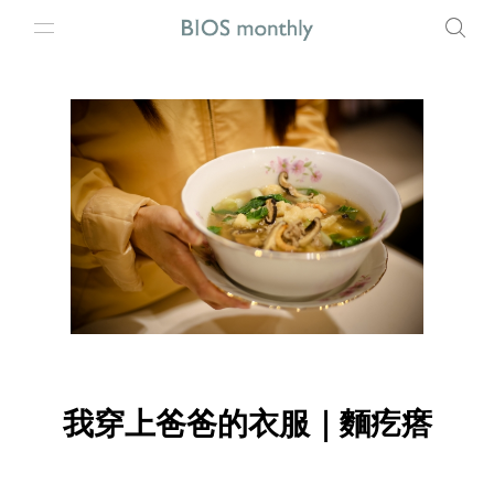
我穿上爸爸的衣服｜麵疙瘩