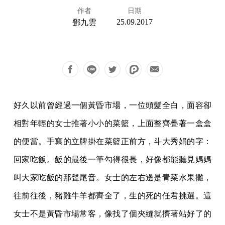
作者
日期
25.09.2017
鄧九雲
好久以前曾經過一個黃昏市場，一位頭髮全白，面容卻
相對年輕的女士推著小小的菜籃，上面整齊疊著一盒盒
的便當。手寫的立牌掛在菜籃正前方，斗大秀娟的字：
回家吃飯。飯的最後一筆勾得很長，好像都能聽見媽媽
叫大家吃飯的那聲尾音。女士的左右邊是青菜水果攤，
往前往後，豬雞牛羊都齊全了，生的死的任君挑選。這
女士不是黃昏市場常客，像找了個夾縫就擠著站好了的