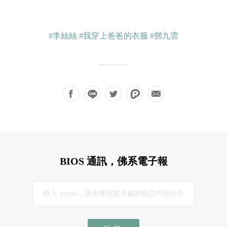
#李絲絲
#我穿上爸爸的衣服
#鄧九雲
BIOS 通訊，佛系電子報