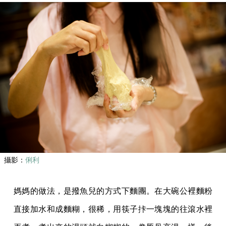
攝影：
俐利
媽媽的做法，是撥魚兒的方式下麵團。在大碗公裡麵粉
直接加水和成麵糊，很稀，用筷子拤一塊塊的往滾水裡