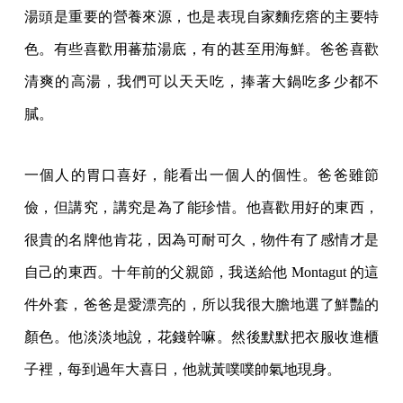
湯頭是重要的營養來源，也是表現自家麵疙瘩的主要特
色。有些喜歡用蕃茄湯底，有的甚至用海鮮。爸爸喜歡
清爽的高湯，我們可以天天吃，捧著大鍋吃多少都不
膩。
一個人的胃口喜好，能看出一個人的個性。爸爸雖節
儉，但講究，講究是為了能珍惜。他喜歡用好的東西，
很貴的名牌他肯花，因為可耐可久，物件有了感情才是
自己的東西。十年前的父親節，我送給他 Montagut 的這
件外套，爸爸是愛漂亮的，所以我很大膽地選了鮮豔的
顏色。他淡淡地說，花錢幹嘛。然後默默把衣服收進櫃
子裡，每到過年大喜日，他就黃噗噗帥氣地現身。