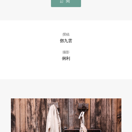
訂閱
撰稿
鄧九雲
攝影
俐利