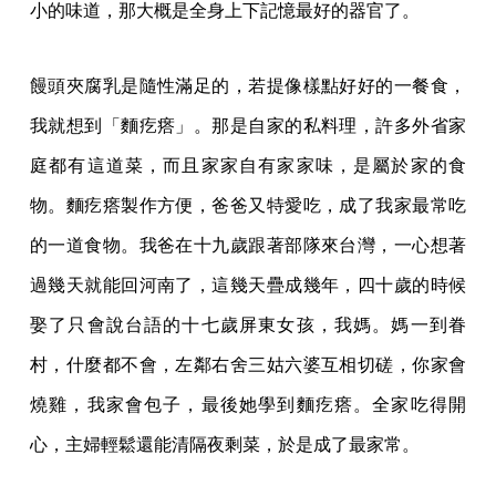
小的味道，那大概是全身上下記憶最好的器官了。
饅頭夾腐乳是隨性滿足的，若提像樣點好好的一餐食，
我就想到「麵疙瘩」。那是自家的私料理，許多外省家
庭都有這道菜，而且家家自有家家味，是屬於家的食
物。麵疙瘩製作方便，爸爸又特愛吃，成了我家最常吃
的一道食物。我爸在十九歲跟著部隊來台灣，一心想著
過幾天就能回河南了，這幾天疊成幾年，四十歲的時候
娶了只會說台語的十七歲屏東女孩，我媽。媽一到眷
村，什麼都不會，左鄰右舍三姑六婆互相切磋，你家會
燒雞，我家會包子，最後她學到麵疙瘩。全家吃得開
心，主婦輕鬆還能清隔夜剩菜，於是成了最家常。