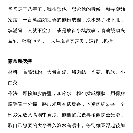
爸爸走了八年了，我很想他。想念他的時候，就弄碗麵
疙瘩，千言萬語如細碎的麵粉成團，滾水熟了吃下肚，
填滿胃，人就不空了。或是放首小城故事，啃著饅頭夾
腐乳，輕聲哼著，「人生境界真善美，這裡已包括。」
家常麵疙瘩
材料：高筋麵粉、大骨高湯、豬肉絲、香菇、蝦米、小
白菜。
作法：麵粉加少許鹽，加冷水，和勻揉成麵糰，用保鮮
膜靜置十分鐘。將蝦米與香菇爆香，下豬肉絲炒香，全
部炒完放入高湯中煮滾。麵糰醒完後再稍微揉至光滑，
取自己想要的大小丟入滾水高湯中。等到麵團浮起後加