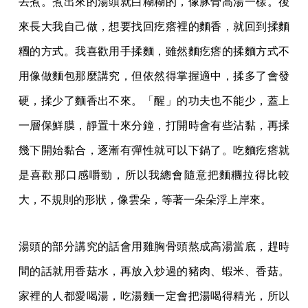
丟煮。煮出來的湯頭就白糊糊的，像豚骨高湯一樣。後
來長大我自己做，想要找回疙瘩裡的麵香，就回到揉麵
糰的方式。我喜歡用手揉麵，雖然麵疙瘩的揉麵方式不
用像做麵包那麼講究，但依然得掌握適中，揉多了會發
硬，揉少了麵香出不來。「醒」的功夫也不能少，蓋上
一層保鮮膜，靜置十來分鐘，打開時會有些沾黏，再揉
幾下開始黏合，逐漸有彈性就可以下鍋了。吃麵疙瘩就
是喜歡那口感嚼勁，所以我總會隨意把麵糰拉得比較
大，不規則的形狀，像雲朵，等著一朵朵浮上岸來。
湯頭的部分講究的話會用雞胸骨頭熬成高湯當底，趕時
間的話就用香菇水，再放入炒過的豬肉、蝦米、香菇。
家裡的人都愛喝湯，吃湯麵一定會把湯喝得精光，所以