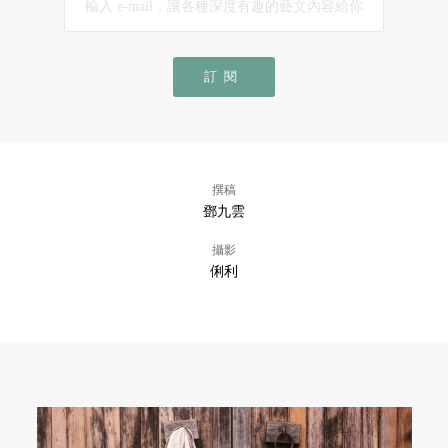
訂閱
撰稿
鄧九雲
攝影
俐利