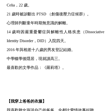
Celia，22 歲。
21 歲時被診斷出 PTSD （創傷後壓力症候群）。
心理師判斷童年時期無意識的解離。
14 歲時因嚴重憂鬱症與解離性人格疾患（Dissociative
Identity Disorder，DID）入院四天。
2016 年與相差十八歲的男友登記結婚。
中學輟學後隱居，現就讀高三。
最喜歡的文學作品：《羅莉塔》。
【我穿上爸爸的衣服】
我喜歡聽女孩談自己的爸爸，全都比愛情故事好聽。