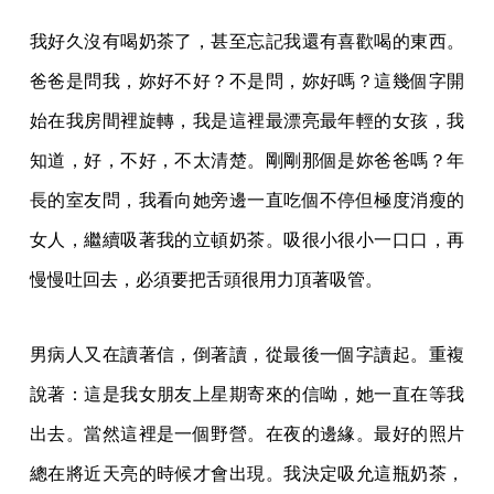
我好久沒有喝奶茶了，甚至忘記我還有喜歡喝的東西。
爸爸是問我，妳好不好？不是問，妳好嗎？這幾個字開
始在我房間裡旋轉，我是這裡最漂亮最年輕的女孩，我
知道，好，不好，不太清楚。剛剛那個是妳爸爸嗎？年
長的室友問，我看向她旁邊一直吃個不停但極度消瘦的
女人，繼續吸著我的立頓奶茶。吸很小很小一口口，再
慢慢吐回去，必須要把舌頭很用力頂著吸管。
男病人又在讀著信，倒著讀，從最後一個字讀起。重複
說著：這是我女朋友上星期寄來的信呦，她一直在等我
出去。當然這裡是一個野營。在夜的邊緣。最好的照片
總在將近天亮的時候才會出現。我決定吸允這瓶奶茶，