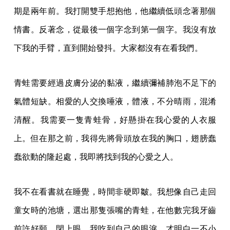
期是兩年前。我打開雙手想抱他，他繼續低頭念著那個
情書。反著念，從最後一個字念到第一個字。我沒有放
下我的手臂，直到開始發抖。大家都沒有在看我們。
青蛙需要經過皮膚分泌的黏液，繼續彌補肺泡不足下的
氣體短缺。相愛的人交換唾液，體液，不分晴雨，混淆
清醒。我需要一隻青蛙骨，好懸掛在我心愛的人衣服
上。但在那之前，我得先將骨頭放在我的胸口，翅膀蠢
蠢欲動的隆起處，我即將找到我的心愛之人。
我不在看書就在睡覺，時間非硬即皺。我想像自己走回
童女時的池塘，選出那隻張嘴的青蛙，在他數完我牙齒
前許好願，閉上眼。我吃到自己的眼淚，才明白一不小