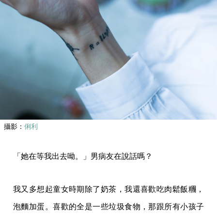
攝影：
俐利
「她在等我出去呦。」男病友在說話嗎？
我又多想起童女時期除了奶茶，我還喜歡吃肉鬆飯糰，
泡麵加蛋。喜歡的全是一些垃圾食物，那跟所有小孩子