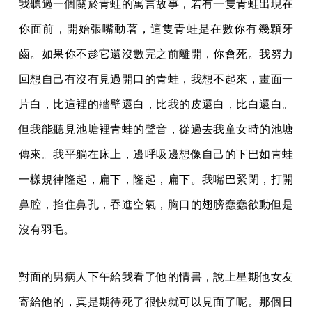
我聽過一個關於青蛙的寓言故事，若有一隻青蛙出現在
你面前，開始張嘴動著，這隻青蛙是在數你有幾顆牙
齒。如果你不趁它還沒數完之前離開，你會死。我努力
回想自己有沒有見過開口的青蛙，我想不起來，畫面一
片白，比這裡的牆壁還白，比我的皮還白，比白還白。
但我能聽見池塘裡青蛙的聲音，從過去我童女時的池塘
傳來。我平躺在床上，邊呼吸邊想像自己的下巴如青蛙
一樣規律隆起，扁下，隆起，扁下。我嘴巴緊閉，打開
鼻腔，掐住鼻孔，吞進空氣，胸口的翅膀蠢蠢欲動但是
沒有羽毛。
對面的男病人下午給我看了他的情書，說上星期他女友
寄給他的，真是期待死了很快就可以見面了呢。那個日