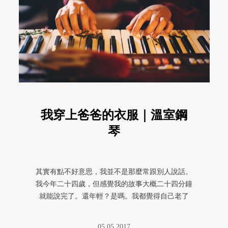
我穿上爸爸的衣服｜溫室鋼
琴
其實有點不好意思，我並不是那麼常跟別人說話。
我今年二十四歲，但感覺我的故事大概二十四分鐘
就能說完了。還年輕？是嗎。我都覺得自己老了
呢，好像很多事想做已經有點遲了 ...
05.05.2017