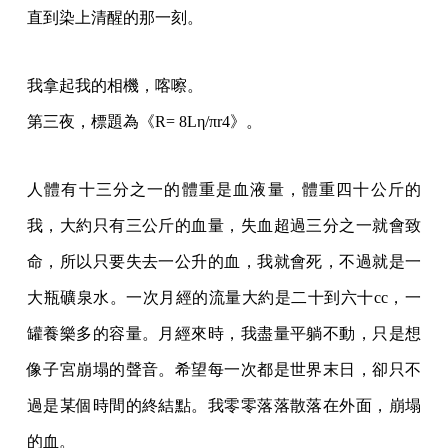
直到染上清醒的那一刻。
我拿起我的相機，喀嚓。
第三夜，標題為《R= 8Lη/πr4》。
人體有十三分之一的體重是血液量，體重四十公斤的
我，大約只有三公斤的血量，失血超過三分之一就會致
命，所以只要失去一公升的血，我就會死，不過就是一
大瓶礦泉水。一次月經的流量大約是二十到六十cc，一
罐養樂多的容量。月經來時，我盡量平躺不動，只是想
像子宮崩塌的聲音。希望每一次都是世界末日，卻只不
過是某個時間的終結點。我零零落落散落在外面，崩塌
的血。