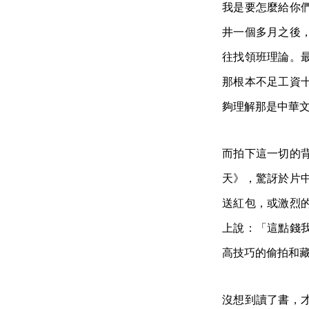
我是要怎麼給你
井一個多月之後
往找領班理論。
那根本不足工資
夠理解那是中華
而拍下這一切的
天》，驚訝於片
送紅包，或激烈
上說：「這點錢
高技巧的偷拍和
沒想到讀了書，