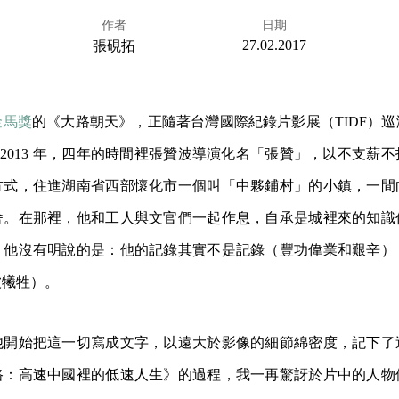
作者
日期
27.02.2017
張硯拓
金馬獎
的《大路朝天》，正隨著台灣國際紀錄片影展（TIDF）
年到 2013 年，四年的時間裡張贊波導演化名「張贊」，以不支薪
方式，住進湖南省西部懷化市一個叫「中夥鋪村」的小鎮，一間
舍。在那裡，他和工人與文官們一起作息，自承是城裡來的知識
。他沒有明說的是：他的記錄其實不是記錄（豐功偉業和艱辛）
被犧牲）。
他開始把這一切寫成文字，以遠大於影像的細節綿密度，記下了
路：高速中國裡的低速人生》的過程，我一再驚訝於片中的人物