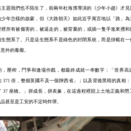
這主題我們也不陌生了，前兩年杜海濱導演的《少年小趙》才見
的少年怎樣的啟蒙，但《大路朝天》如此近乎寓言地以「路」為
程裡所有被傷害的，被逼走的，被背棄的，或插一隻手進來攪和
個生態系了。只是這生態系不是綠色的封閉系統，而是掛載在一
不意外的毒瘤。
污，壓榨，鬥爭和逢場作戲，都最終成就一串數字：「世界高
371 倍，整個英國不及一個陝西省」；以及背後黑暗的真相：「從 2
 37 座橋。」拼成長，拼表象，在這過程裡賠上土地正義和
成品甚至是工安的不定時炸彈。