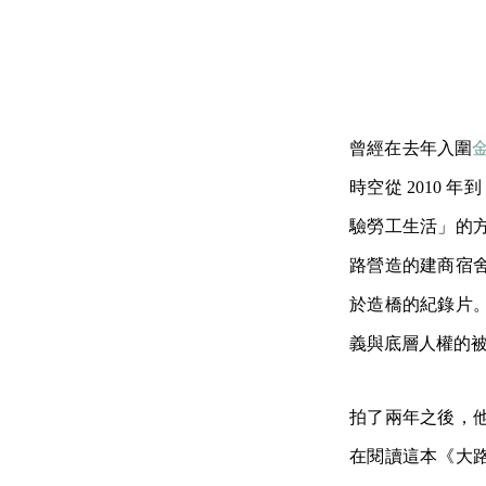
曾經在去年入圍
時空從 2010 
驗勞工生活」的
路營造的建商宿
於造橋的紀錄片
義與底層人權的
拍了兩年之後，
在閱讀這本《大