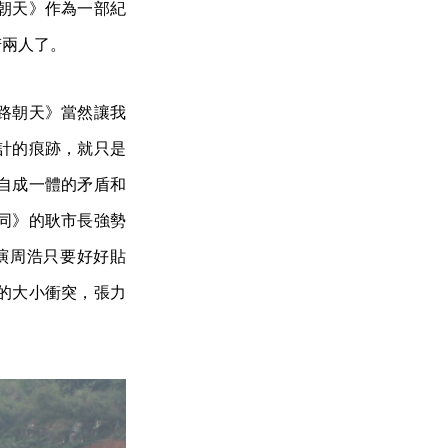
朝天》作為一部紀
若兩人了。
路朝天》當然讓我
計的痕跡，就只是
自成一體的矛盾和
同》的耿市長強勢
演周浩只要好好貼
的大小衝突，張力