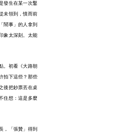
是發生在某一次鑿
從未領到，憤而前
「鬧事」的人拿到
印象太深刻。太能
點。初看《大路朝
許拍下這些？那些
之後把鈔票丟在桌
不住想：這是多麼
長，「張贊」得到