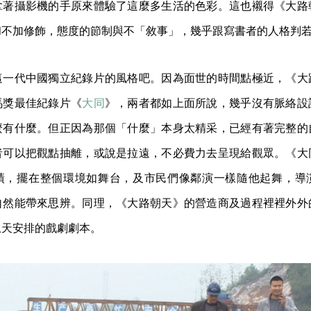
拿著攝影機的手原來體驗了這麼多生活的色彩。這也襯得《大路
和不加修飾，態度的節制與不「敘事」，幾乎跟寫書者的人格判
這一代中國獨立紀錄片的風格吧。因為面世的時間點極近，《大
馬獎最佳紀錄片《
大同
》，兩者都如上面所說，幾乎沒有脈絡設
麼有什麼。但正因為那個「什麼」本身太精采，已經有著完整的
者可以把觀點抽離，或說是拉遠，不必費力去呈現給觀眾。《大
績，擺在整個環境如舞台，及市民們像鄰演一樣隨他起舞，導
自然能帶來思辨。同理，《大路朝天》的營造商及過程裡裡外外
上天安排的戲劇劇本。