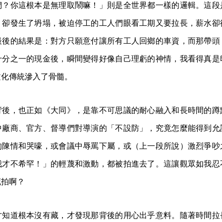
們？你這根本是無理取鬧嘛！」則是全世界都一樣的邏輯。這段
，卻發生了坍塌，被迫停工的工人們眼看工期又要拉長，薪水卻
最後的結果是：對方只願意付讓所有工人回鄉的車資，而那帶頭
十分之一的現金後，瞬間變得好像自己理虧的神情，我看得真是
文化傳統滲入了骨髓。
背後，也正如《大同》，是靠不可思議的耐心融入和長時間的蹲
中廠商、官方、督導們對導演的「不設防」，究竟怎麼能得到允
的陳情和哭嚎，或會議中辱罵下屬，或（上一段所說）激烈爭吵
我才不希罕！」的輕蔑和激動，都被拍進去了。這讓觀眾如我忍
藏拍啊？
才知道根本沒有藏，才發現那背後的用心出乎意料。隨著時間拉