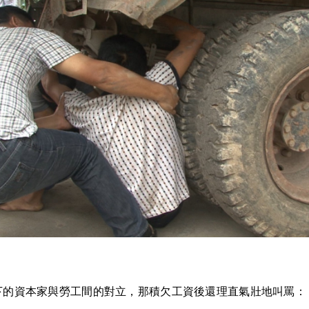
下的資本家與勞工間的對立，那積欠工資後還理直氣壯地叫罵：