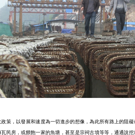
大政策，以發展和速度為一切進步的想像，為此所有路上的阻礙
磚瓦民房，或餵飽一家的魚塘，甚至是宗祠古墳等等，通通說挖