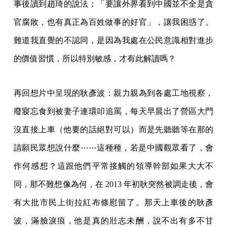
事後讀到趙琦的說法：「要讓外界看到中國並不全是貪
官腐敗，也有真正為百姓做事的好官」，讓我困惑了。
難道我直覺的不認同，是因為我處在公民意識相對進步
的價值習慣，所以特別敏感，才有此解讀嗎？
再回想片中呈現的耿彥波：親力親為到各處工地視察，
廢寢忘食到被妻子連環叩追罵，每天早晨出了營區大門
沒直接上車（他要的話絕對可以）而是先聽聽等在那的
請願民眾想說什麼⋯⋯這種種，若是中國觀眾看了，會
作何感想？這跟他們平常接觸的領導幹部如果大大不
同，那不難想像為何，在 2013 年初耿突然被調走後，會
有大批市民上街拉紅布條慰留了。那天上車後的耿彥
波，滿臉淚痕，他是真的壯志未酬，說不出有多不甘