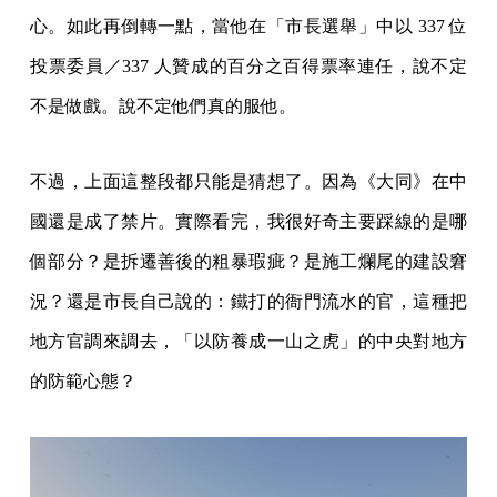
心。如此再倒轉一點，當他在「市長選舉」中以 337 位
投票委員／337 人贊成的百分之百得票率連任，說不定
不是做戲。說不定他們真的服他。
不過，上面這整段都只能是猜想了。因為《大同》在中
國還是成了禁片。實際看完，我很好奇主要踩線的是哪
個部分？是拆遷善後的粗暴瑕疵？是施工爛尾的建設窘
況？還是市長自己說的：鐵打的衙門流水的官，這種把
地方官調來調去，「以防養成一山之虎」的中央對地方
的防範心態？