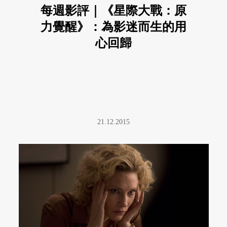
每週影評｜《星際大戰：原
力覺醒》：為影迷而生的用
心回歸
21.12.2015