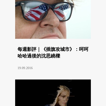
每週影評｜《插旗攻城市》：呵呵
哈哈過後的沈思繞樑
19.09.2016