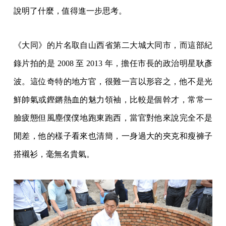
說明了什麼，值得進一步思考。
《大同》的片名取自山西省第二大城大同市，而這部紀
錄片拍的是 2008 至 2013 年，擔任市長的政治明星耿彥
波。這位奇特的地方官，很難一言以形容之，他不是光
鮮帥氣或鏗鏘熱血的魅力領袖，比較是個幹才，常常一
臉疲態但風塵僕僕地跑東跑西，當官對他來說完全不是
閒差，他的樣子看來也清簡，一身過大的夾克和瘦褲子
搭襯衫，毫無名貴氣。