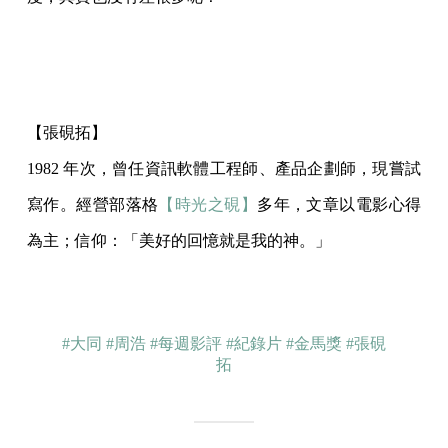
【張硯拓】
1982 年次，曾任資訊軟體工程師、產品企劃師，現嘗試
寫作。經營部落格
【時光之硯】
多年，文章以電影心得
為主；信仰：「美好的回憶就是我的神。」
#大同
#周浩
#每週影評
#紀錄片
#金馬獎
#張硯
拓