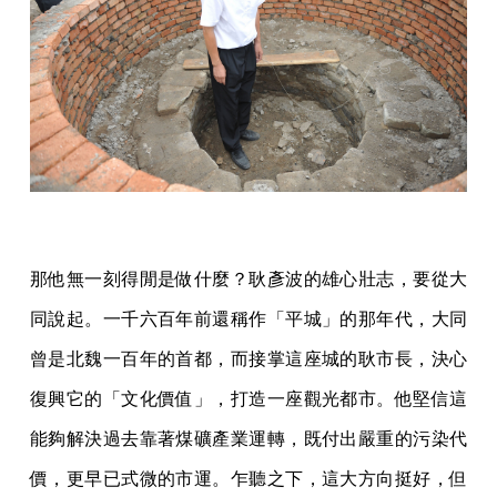
那他無一刻得閒是做什麼？耿彥波的雄心壯志，要從大
同說起。一千六百年前還稱作「平城」的那年代，大同
曾是北魏一百年的首都，而接掌這座城的耿市長，決心
復興它的「文化價值」，打造一座觀光都市。他堅信這
能夠解決過去靠著煤礦產業運轉，既付出嚴重的污染代
價，更早已式微的市運。乍聽之下，這大方向挺好，但