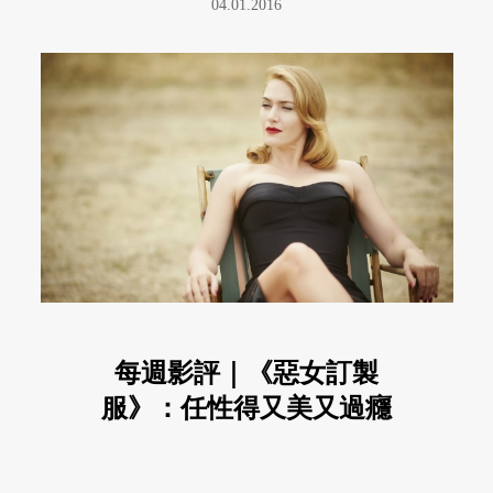
04.01.2016
每週影評｜《惡女訂製
服》：任性得又美又過癮