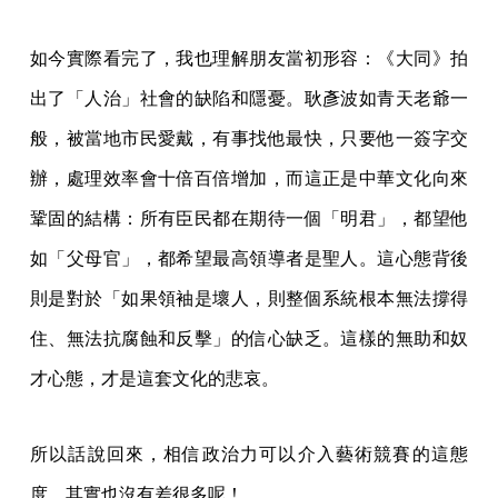
如今實際看完了，我也理解朋友當初形容：《大同》拍
出了「人治」社會的缺陷和隱憂。耿彥波如青天老爺一
般，被當地市民愛戴，有事找他最快，只要他一簽字交
辦，處理效率會十倍百倍增加，而這正是中華文化向來
鞏固的結構：所有臣民都在期待一個「明君」，都望他
如「父母官」，都希望最高領導者是聖人。這心態背後
則是對於「如果領袖是壞人，則整個系統根本無法撐得
住、無法抗腐蝕和反擊」的信心缺乏。這樣的無助和奴
才心態，才是這套文化的悲哀。
所以話說回來，相信政治力可以介入藝術競賽的這態
度，其實也沒有差很多呢！