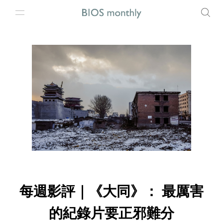
每週影評｜《大同》： 最厲害
的紀錄片要正邪難分