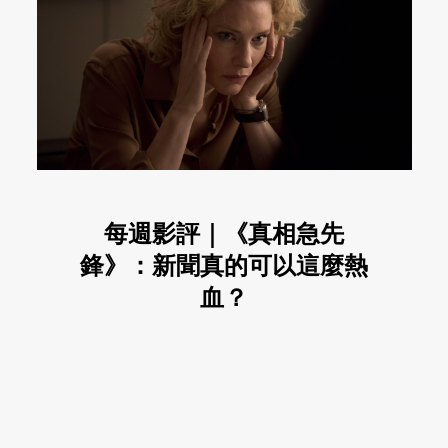
每週影評｜《真相急先
鋒》：新聞真的可以這麼熱
血？