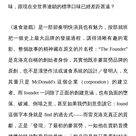
味，跟現在全世界連鎖的標準口味已經差距甚遠？
《速食遊戲》是一部節奏明快演員也有魅力，按部就班
把一個史上最大品牌的發揚過程，講得清晰有趣的電
影。整個故事的精神藏在原文的片名裡：“The Founder”
是克洛克自稱的創始者身份，其實他既非麥當勞品牌的
原創，也不是漢堡作法或速食系統的設計／發明人，充
其量只是 McDonald's 這個企業（corporation）的建立
者。而 founder 一詞除了正面的創建意涵，也有負面的墮
落、破滅、倒塌之意，甚至如果我們刻意歪讀它：found
這個字本身就是 find 的過去式——而雷克洛克真正的貢
獻，正是「發現」了最初的麥當勞，一如他在賣奶昔攪