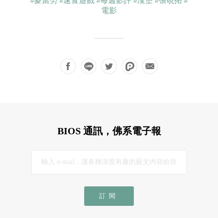
#麥當勞
#速食遊戲
#每週影評
#漢堡
#張硯拓
#
電影
BIOS 通訊，佛系電子報
訂閱