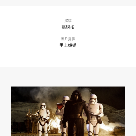
撰稿
張硯拓
圖片提供
甲上娛樂