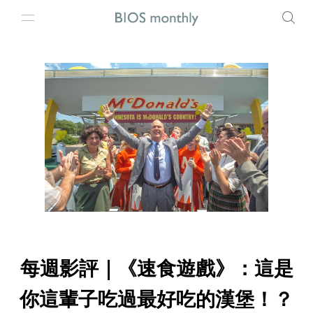
每週影評｜《速食遊戲》：這是
你這輩子吃過最好吃的漢堡！？