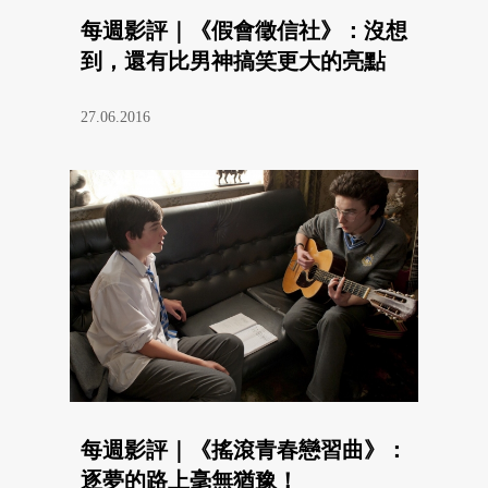
每週影評｜《假會徵信社》：沒想
到，還有比男神搞笑更大的亮點
27.06.2016
每週影評｜《搖滾青春戀習曲》：
逐夢的路上毫無猶豫！