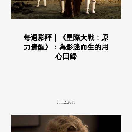
每週影評｜《星際大戰：原
力覺醒》：為影迷而生的用
心回歸
21.12.2015