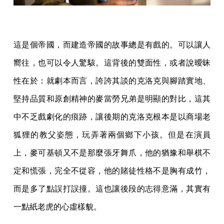
這是個帝國，而建造帝國的故事總是有戲的。可以讓人
嚮往，也可以令人驚駭。這背後的雙面性，或者說曖昧
性在於：就劇本而言，誇誇其談的克洛克與腳踏實地、
堅持品質和原創精神的麥當勞兄弟是明顯的對比，這其
中不乏戲劇化的痕跡，讓後期的克洛克根本是以商場老
狐狸的教父姿態，玩弄著兩個鄉下小孩。但是在演員
上，麥可基頓又不是那麼張牙舞爪，他的猶豫和舉棋不
定和慌張，完全不從容，他的賭徒性格不是胸有成竹，
而是多了點誤打誤撞。這也讓後段的志得意滿，其實有
一點紙老虎的心虛樣貌。