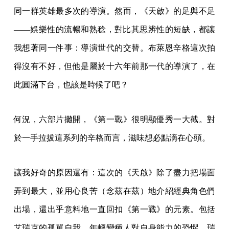
同一群英雄最多次的導演。然而，《天啟》的足與不足
——娛樂性的流暢和熟稔，對比其思辨性的短缺，都讓
我想著同一件事：導演世代的交替。布萊恩辛格這次拍
得沒有不好，但他是屬於十六年前那一代的導演了，在
此圓滿下台，也該是時候了吧？
何況，六部片攤開，《第一戰》很明顯優秀一大截。對
於一手拉拔這系列的辛格而言，滋味想必點滴在心頭。
讓我好奇的原因還有：這次的《天啟》除了盡力把場面
弄到最大，並用心良苦（念茲在茲）地介紹經典角色們
出場，還出乎意料地一直回扣《第一戰》的元素。包括
艾瑞克的孤單自我，年輕變種人對自身能力的恐懼，瑞