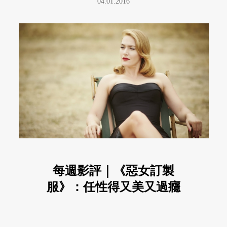
04.01.2016
每週影評｜《惡女訂製
服》：任性得又美又過癮