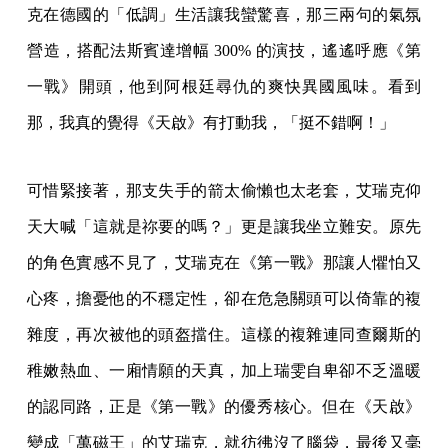
克在德國的「低調」生活讓我蠻驚喜，那三兩句的氣氛
營造，搭配法斯賓達增幅 300% 的演技，遙遙呼應《第
一戰》開頭，他到阿根廷尋仇的爽快異國風味。看到
那，我真的覺得《天啟》有打動我，「挺不錯啊！」
可惜緊接著，那支失手的箭太偷懶也太老套，艾瑞克仰
天大喊「這就是祢要的嗎？」更是讓我坐立難安。原先
的角色實感不見了，艾瑞克在《第一戰》那讓人懼怕又
心疼，擔憂他的不穩定性，卻在危急關頭可以倚靠的複
雜度，再次被他的頭盔擋住。這樣的複雜連同查爾斯的
稚嫩熱血、一廂情願的天真，加上瑞雯自卑卻不乏溫暖
的認同路，正是《第一戰》的優秀核心。但在《天啟》
變成「萬磁王」的艾瑞克，就彷彿沒了腦袋，最後又毫