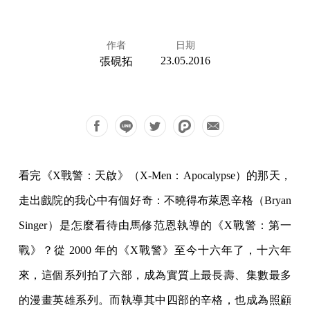
作者
日期
23.05.2016
張硯拓
看完《X戰警：天啟》（X-Men：Apocalypse）的那天，
走出戲院的我心中有個好奇：不曉得布萊恩辛格（Bryan
Singer）是怎麼看待由馬修范恩執導的《X戰警：第一
戰》？從 2000 年的《X戰警》至今十六年了，十六年
來，這個系列拍了六部，成為實質上最長壽、集數最多
的漫畫英雄系列。而執導其中四部的辛格，也成為照顧