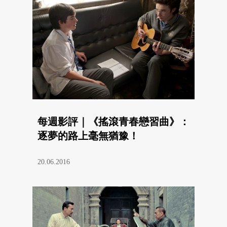
每週影評｜《搖滾青春戀習曲》：
逐夢的路上毫無猶豫！
20.06.2016