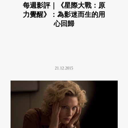
每週影評｜《星際大戰：原
力覺醒》：為影迷而生的用
心回歸
21.12.2015