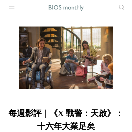
每週影評｜《X 戰警：天啟》：
十六年大業足矣