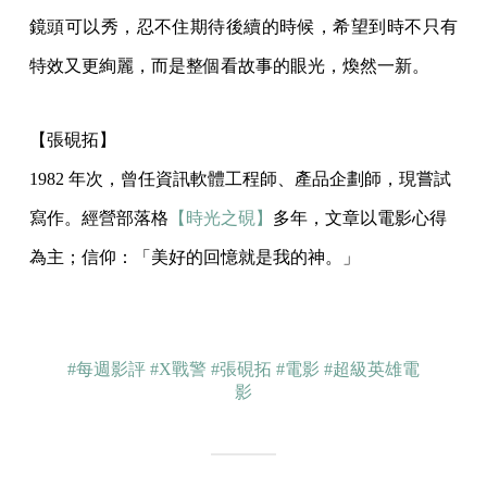
鏡頭可以秀，忍不住期待後續的時候，希望到時不只有
特效又更絢麗，而是整個看故事的眼光，煥然一新。
【張硯拓】
1982 年次，曾任資訊軟體工程師、產品企劃師，現嘗試
寫作。經營部落格
【時光之硯】
多年，文章以電影心得
為主；信仰：「美好的回憶就是我的神。」
#每週影評
#X戰警
#張硯拓
#電影
#超級英雄電
影