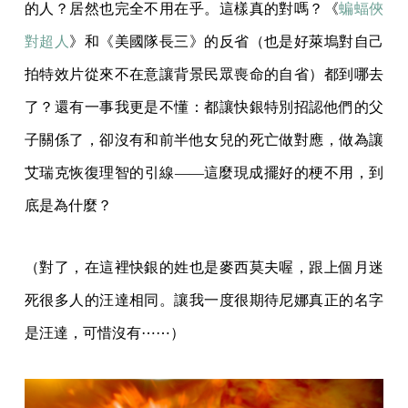
的人？居然也完全不用在乎。這樣真的對嗎？《
蝙蝠俠
對超人
》和《美國隊長三》的反省（也是好萊塢對自己
拍特效片從來不在意讓背景民眾喪命的自省）都到哪去
了？還有一事我更是不懂：都讓快銀特別招認他們的父
子關係了，卻沒有和前半他女兒的死亡做對應，做為讓
艾瑞克恢復理智的引線——這麼現成擺好的梗不用，到
底是為什麼？
（對了，在這裡快銀的姓也是麥西莫夫喔，跟上個月迷
死很多人的汪達相同。讓我一度很期待尼娜真正的名字
是汪達，可惜沒有⋯⋯）