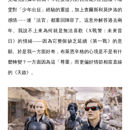
雯對「少年出征」經驗的重提，加上查爾斯和莫伊洛的
感情⋯⋯連「法官」都重回陣容了。這意外解答過去兩
年、我說不上來為何就是無法喜歡《X戰警：未來昔
日》的情緒——因為它整個缺乏延續《第一戰》的意
願。於是我一方面好奇，布萊恩辛格的心境是不是有什
麼轉變？一方面因為這「尊重」而更偏好情節相當直線
的《天啟》。