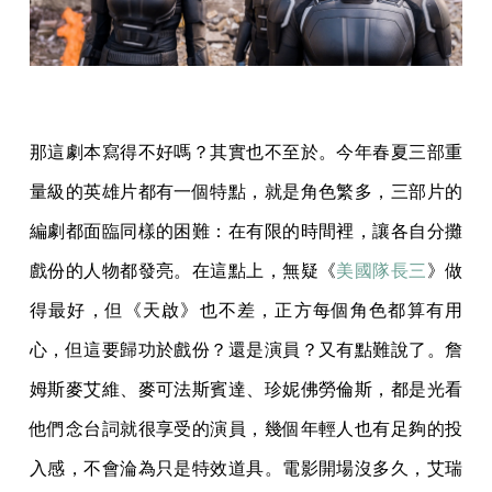
那這劇本寫得不好嗎？其實也不至於。今年春夏三部重
量級的英雄片都有一個特點，就是角色繁多，三部片的
編劇都面臨同樣的困難：在有限的時間裡，讓各自分攤
戲份的人物都發亮。在這點上，無疑《
美國隊長三
》做
得最好，但《天啟》也不差，正方每個角色都算有用
心，但這要歸功於戲份？還是演員？又有點難說了。詹
姆斯麥艾維、麥可法斯賓達、珍妮佛勞倫斯，都是光看
他們念台詞就很享受的演員，幾個年輕人也有足夠的投
入感，不會淪為只是特效道具。電影開場沒多久，艾瑞