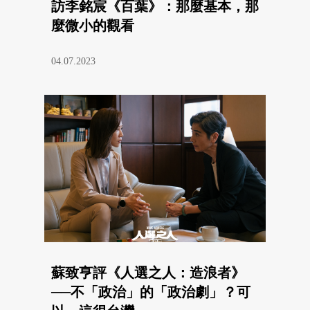
訪李銘宸《百葉》：那麼基本，那
麼微小的觀看
04.07.2023
蘇致亨評《人選之人：造浪者》
──不「政治」的「政治劇」？可