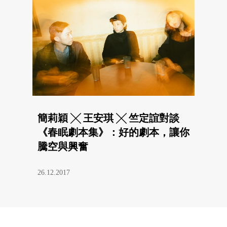
簡莉穎 ╳ 王安琪 ╳ 竺定誼對談
《春眠劇本集》：好的劇本，讓你
騰空與興奮
26.12.2017