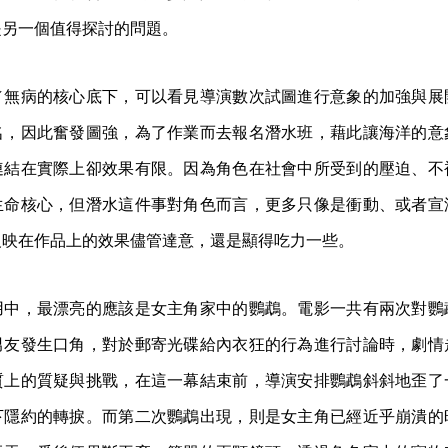
是另一個值得探討的問題。
／無病的核心底下，可以看見導演數次試圖進行意象的加強與展
名，因此奮發圖強，為了作業而去報名潛水班，藉此讓海洋的意
連結在實際上卻效果有限。因為角色在社會中所受到的壓迫、不
生命核心，但潛水這件事對角色而言，更多只像是衝動、或者宣
反映在作品上的效果儘管達意，還是顯得吃力一些。
用中，最漂亮的應該是女主角家中的鸚鵡。電影一共有兩次對鸚
男友發生口角，對於郵寄光碟給內衣狂的行為進行討論時，劇情
質上的質疑與挑戰，在這一幕結束前，導演安排鸚鵡斜斜地歪了
下隱約的轉捩。而第二次鸚鵡出現，則是女主角已經近乎崩潰的