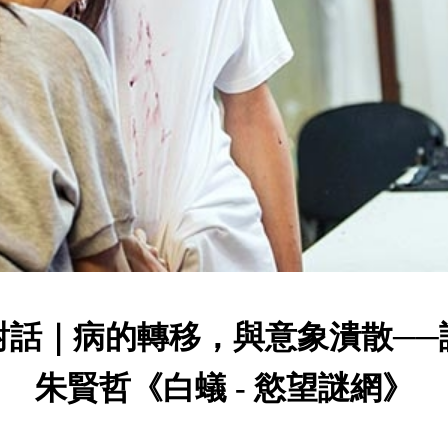
對話｜病的轉移，與意象潰散──
朱賢哲《白蟻 - 慾望謎網》