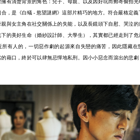
裡擁有清楚背景的角色：兒子、母親、以及因好玩而郵寄偷拍光
合，是《白蟻 - 慾望謎網》這部片精巧的地方。符合嚴格定
母親與女主角在社交關係上的失能，以及長鏡頭下自慰、哭泣的
光下的美好生命（婚紗設計師、大學生），其實都已經走到了危
近所有人的，一切惡作劇的起源來自失戀的痛苦，因此隱藏在
當的藉口，終於可以肆無忌憚地私刑。因小小惡念而滾出的悲劇