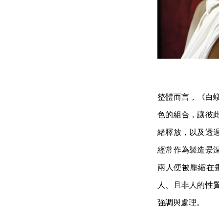
整體而言，《白蟻
色的組合，讓彼
緒釋放，以及透
經常作為製造景
兩人便被壓縮在
人、且非人的性
強調與處理。