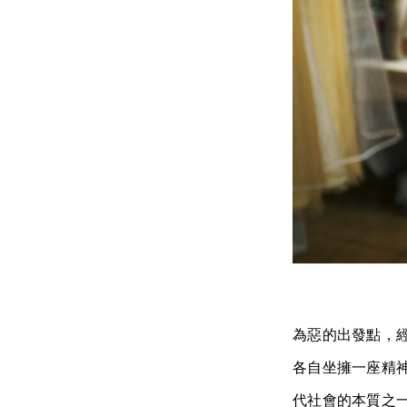
為惡的出發點，
各自坐擁一座精
代社會的本質之