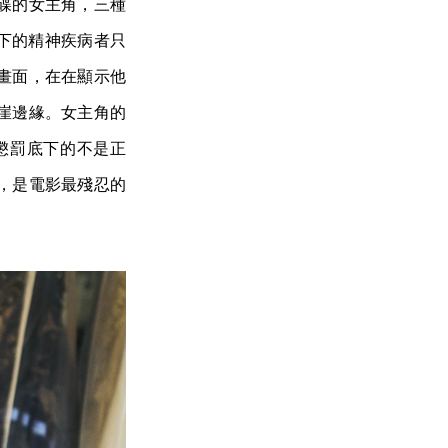
碟的女主角，三種
義下的精神疾病者只
畫面，在在顯示他
崖邊緣。女主角的
懲罰底下的不是正
，是電影最殘忍的