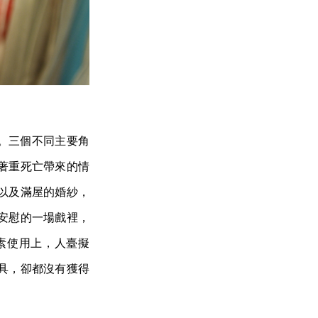
角。三個不同主要角
著重死亡帶來的情
以及滿屋的婚紗，
安慰的一場戲裡，
素使用上，人臺擬
具，卻都沒有獲得