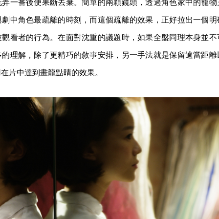
玩弄一番後便果斷丟棄。簡單的兩顆鏡頭，透過角色家中的寵物
與劇中角色最疏離的時刻，而這個疏離的效果，正好拉出一個明
被觀看者的行為。在面對沈重的議題時，如果全盤同理本身並不
多的理解，除了更精巧的敘事安排，另一手法就是保留適當距離
用在片中達到畫龍點睛的效果。