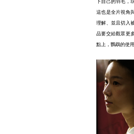
下自己的羽毛，
這也是全片視角
理解、並且切入
品要交給觀眾更
點上，鸚鵡的使