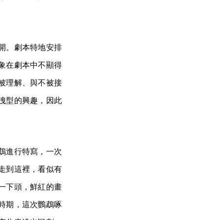
開。劇本特地安排
象在劇本中不顯得
被理解、與不被接
洩型的興趣，因此
鵡進行特寫，一次
走到這裡，看似有
一下頭，鮮紅的畫
時期，這次鸚鵡啄