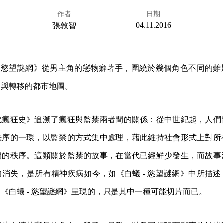
作者
日期
04.11.2016
張敦智
- 慾望謎網》從男主角的戀物癖著手，圍繞於幾個角色不同的
染與轉移的都市地圖。
代瘋狂史》追溯了瘋狂與監禁兩者間的關係：從中世紀起，人們
秩序的一環，以監禁的方式集中處理，藉此維持社會形式上對所
間的秩序。這類關於監禁的故事，在當代已經鮮少發生，而故事
消失，是所有精神疾病如今，如《白蟻 - 慾望謎網》中所描
《白蟻 - 慾望謎網》呈現的，只是其中一種可能切片而已。