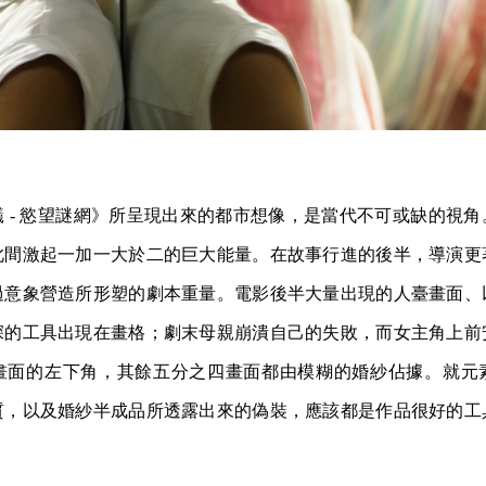
 - 慾望謎網》所呈現出來的都市想像，是當代不可或缺的視
此間激起一加一大於二的巨大能量。在故事行進的後半，導演更
過意象營造所形塑的劇本重量。電影後半大量出現的人臺畫面、
深的工具出現在畫格；劇末母親崩潰自己的失敗，而女主角上前
畫面的左下角，其餘五分之四畫面都由模糊的婚紗佔據。就元
質，以及婚紗半成品所透露出來的偽裝，應該都是作品很好的工