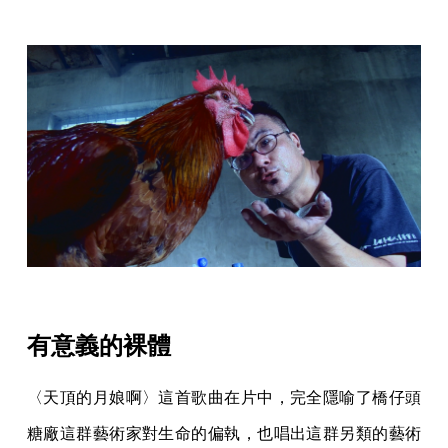
有意義的裸體
〈天頂的月娘啊〉這首歌曲在片中，完全隱喻了橋仔頭
糖廠這群藝術家對生命的偏執，也唱出這群另類的藝術