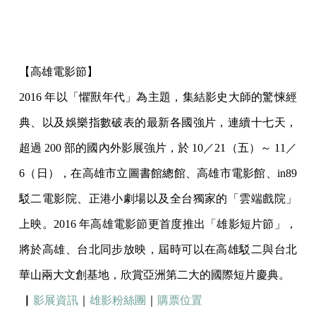
【高雄電影節】
2016 年以「懼獸年代」為主題，集結影史大師的驚悚經
典、以及娛樂指數破表的最新各國強片，連續十七天，
超過 200 部的國內外影展強片，於 10／21（五）～ 11／
6（日），在高雄市立圖書館總館、高雄市電影館、in89
駁二電影院、正港小劇場以及全台獨家的「雲端戲院」
上映。2016 年高雄電影節更首度推出「雄影短片節」，
將於高雄、台北同步放映，屆時可以在高雄駁二與台北
華山兩大文創基地，欣賞亞洲第二大的國際短片慶典。
▏
影展資訊
｜
雄影粉絲團
｜
購票位置