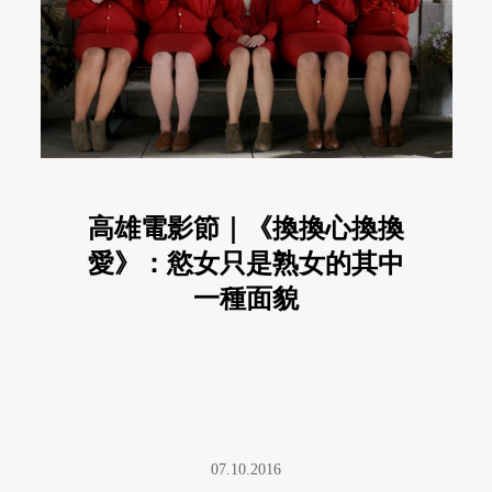
高雄電影節｜《換換心換換
愛》：慾女只是熟女的其中
一種面貌
07.10.2016