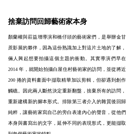
捨棄訪問回歸藝術家本身
顏蘭權與莊益增導演和橋仔頭的藝術家們，是舉辦金甘
蔗影展的夥伴，因為這份熟識加上對這片土地的了解，
倆人興起想要拍攝這個主題的衝動。其實導演們早在
2014 年，就開始拍攝白屋住村藝術家的訪問，並從將近
200 捲的資料畫面中擷取精華加以剪輯，但卻遇到創作
觸礁。因此兩人斷然決定重新翻盤，捨棄所有的訪問，
重新建構新的腳本形式。排除第三者介入的雜質後回歸
純粹，讓藝術家寫自己的旁白表達內心的聲音，從他們
本身與書寫出的文字，延伸不同的表現形式，更能擷取
到每個藝術家的特點。