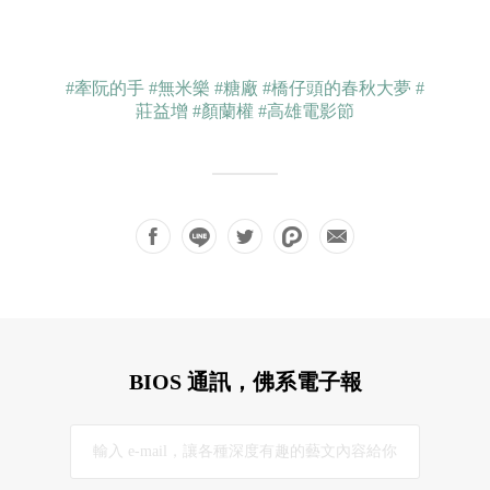
#牽阮的手
#無米樂
#糖廠
#橋仔頭的春秋大夢
#
莊益增
#顏蘭權
#高雄電影節
BIOS 通訊，佛系電子報