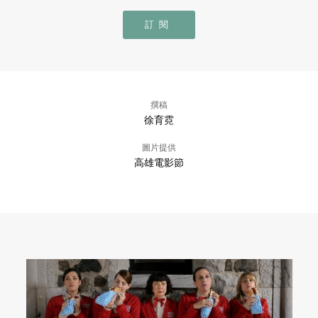
訂閱
撰稿
徐育霓
圖片提供
高雄電影節