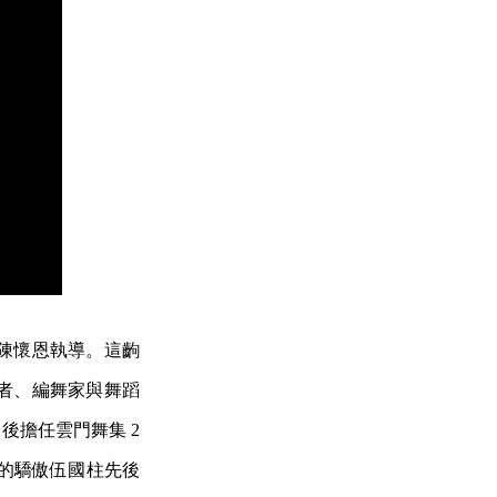
陳懷恩執導。這齣
者、編舞家與舞蹈
後擔任雲門舞集 2
壇的驕傲伍國柱先後