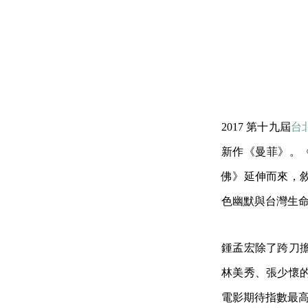
2017 第十九屆
台
新作《曼菲》。《
佛》延伸而來，
色幽默與台灣生
鍾孟宏除了跨刀
林美秀、張少懷
電影期待指數最