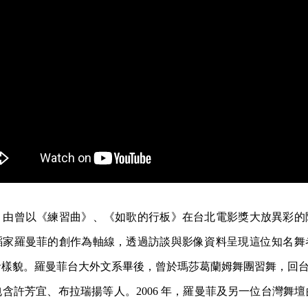
，由曾以《練習曲》、《如歌的行板》在台北電影獎大放異彩的
蹈家羅曼菲的創作為軸線，透過訪談與影像資料呈現這位知名舞
樣貌。羅曼菲台大外文系畢後，曾於瑪莎葛蘭姆舞團習舞，回台
含許芳宜、布拉瑞揚等人。2006 年，羅曼菲及另一位台灣舞