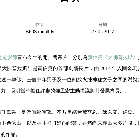
作者
日期
BIOS monthly
23.05.2017
北電影節
宣布今年的開、閉幕片，分別為
黃信堯《大佛普拉斯》
大佛普拉斯》是黃信堯的首部劇情長片，由 2014 年入圍金
敘述一尊佛、三個中年男子及一位豹紋火辣神秘女子之間的懸疑
命力，吸引當時擔任評審的鍾孟宏主動提議將其發展為長片。
擔任監製，更為電影掌鏡。本片更結合戴立忍、陳以文、納豆、
的本色演出，以及林生祥打造的配樂，雖然尚未釋出太多片段，
高的作品。