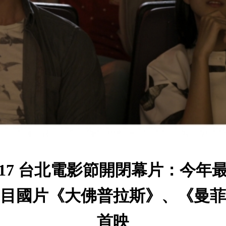
017 台北電影節開閉幕片：今年
目國片《大佛普拉斯》、《曼菲
首映