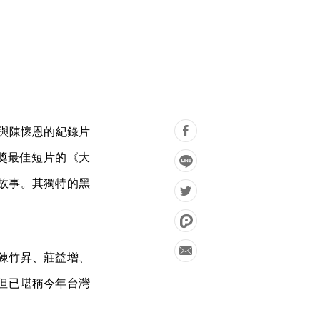
與陳懷恩的紀錄片
馬獎最佳短片的《大
故事。其獨特的黑
陳竹昇、莊益增、
但已堪稱今年台灣