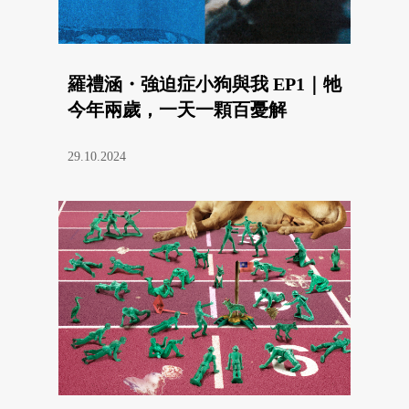
羅禮涵・強迫症小狗與我 EP1｜牠
今年兩歲，一天一顆百憂解
29.10.2024