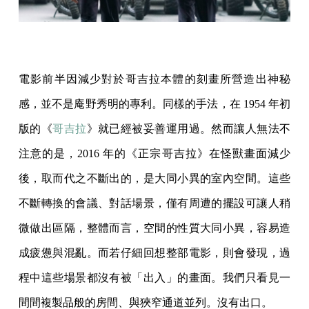
電影前半因減少對於哥吉拉本體的刻畫所營造出神秘
感，並不是庵野秀明的專利。同樣的手法，在 1954 年初
版的《
哥吉拉
》就已經被妥善運用過。然而讓人無法不
注意的是，2016 年的《正宗哥吉拉》在怪獸畫面減少
後，取而代之不斷出的，是大同小異的室內空間。這些
不斷轉換的會議、對話場景，僅有周遭的擺設可讓人稍
微做出區隔，整體而言，空間的性質大同小異，容易造
成疲憊與混亂。而若仔細回想整部電影，則會發現，過
程中這些場景都沒有被「出入」的畫面。我們只看見一
間間複製品般的房間、與狹窄通道並列。沒有出口。