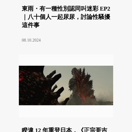
東雨・有一種性別認同叫迷彩 EP2
｜八十個人一起尿尿，討論性騷擾
這件事
08.10.2024
睽違 12 年重登日本，《正宗哥吉