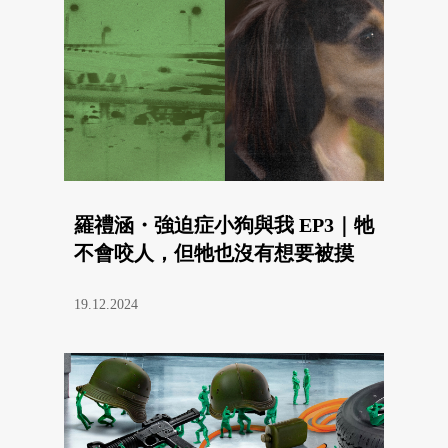
羅禮涵・強迫症小狗與我 EP3｜牠
不會咬人，但牠也沒有想要被摸
19.12.2024