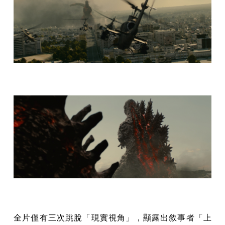
全片僅有三次跳脫「現實視角」，顯露出敘事者「上