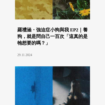
羅禮涵・強迫症小狗與我 EP2｜養
狗，就是問自己一百次「這真的是
牠想要的嗎？」
29.11.2024