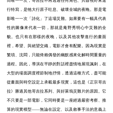
而唯一一次，哥吉拉不再透過任何角色、兵器視野來進
行特寫，是牠大行原子吐息、破壞全城的夜晚。那是電
影唯一一次「詩化」了這場災難。如果要有一幅具代表
性的圖像來代表一切，那就是庵野秀明心中災難的全
貌。也只有在那樣的夜晚，以及其他攻擊進行的畫面
裡，希望、與絕望交織，電影才會有配樂。因為現實是
繁瑣、沈悶，只能倚賴偶發的幽默感來化解時間重量的
過程。因此，導演在平靜的對話裡盡情地展現諷刺，在
大型的場面調度裡節制地抒情，透過這種方式，盡可能
從畫面與時空設定上承載最多現實，這也是《正宗哥吉
拉》勝過其他哥吉拉系列、與好萊塢災難片的原因。它
不只要是一部電影，它同時要是一座經過嚴密考察、推
算的現實模型——無論在設定、以及敘事手法的意義上