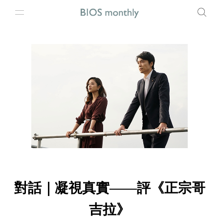
對話｜凝視真實——評《正宗哥
吉拉》