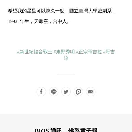
希望我的星星可以燒久一點。國立臺灣大學戲劇系，
1993 年生，天蠍座，台中人。
#新世紀福音戰士
#庵野秀明
#正宗哥吉拉
#哥吉
拉
BIOS 通訊，佛系電子報