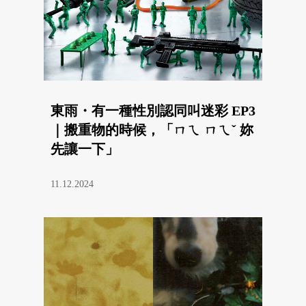
東雨・有一種性別認同叫迷彩 EP3
｜搬重物的時候，「ㄇㄟ ㄇㄟˇ 妳
先讓一下」
11.12.2024