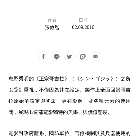
作者
日期
02.09.2016
張敦智
庵野秀明的《正宗哥吉拉》（《シン・ゴジラ》）之所
以受到重視，不僅因為其在設定、製作上全面回歸哥吉
拉原始的設定與初衷，更在影像、及各種元素的使用
間，展現出這部電影獨特的美學、與價值態度。
電影對政府體系、國防單位、官僚機制以及兵器使用的