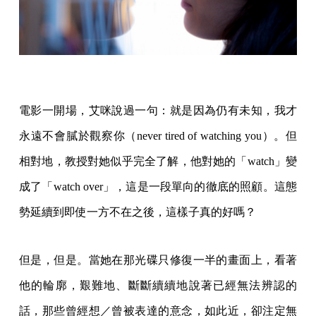
電影一開場，艾咪說過一句：就是因為仍有未知，我才
永遠不會膩於觀察你（never tired of watching you）。但
相對地，教授對她似乎完全了解，他對她的「watch」變
成了「watch over」，這是一段單向的徹底的照顧。這態
勢延續到即使一方不在之後，這樣子真的好嗎？
但是，但是。當她在那光碟只修復一半的畫面上，看著
他的輪廓，艱難地、斷斷續續地說著已經無法辨認的
話，那些曾經想／曾被表達的意念，如此近，卻注定無