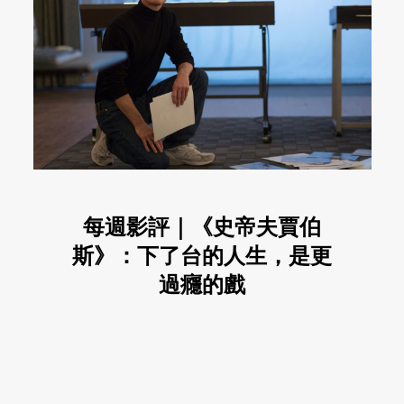
每週影評｜《史帝夫賈伯
斯》：下了台的人生，是更
過癮的戲