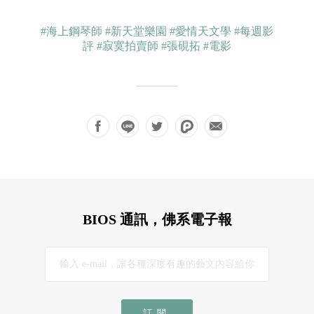
#海上鋼琴師
#新天堂樂園
#愛情天文學
#每週影
評
#寂寞拍賣師
#張硯拓
#電影
BIOS 通訊，佛系電子報
訂閱