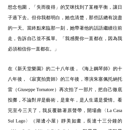
想念包圍，「失而復得」的艾咪找到了某種平衡，讓日
子過下去。但你我都明白，她也清楚，那些話總有說盡
的一天。當終點來臨那一刻，她帶著他的話語繼續往前
走，告訴自己並不孤單。「我感覺你一直都在，因為我
必須相信你一直都在。」
在《新天堂樂園》的二十八年後，《海上鋼琴師》的十
八年後，《寂寞拍賣師》的三年後，導演朱塞佩托納托
雷（Giuseppe Tornatore）再次拍了一部片，把自己徹底
投擲，不論對岸是藝術，是童年，是人生還是愛情。看
完至今三天了，我反覆聽著原聲帶，開場曲〈La Casa
Sul Lago〉（湖邊小屋）靜美如畫，長達十三分鐘的