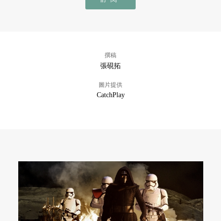
撰稿
張硯拓
圖片提供
CatchPlay