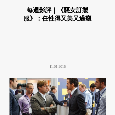
每週影評｜《惡女訂製
服》：任性得又美又過癮
11.01.2016