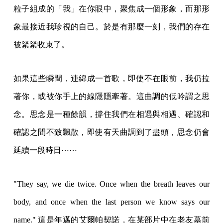
粒子組成的「我」在你眼中，聚焦成一個形象，而那形
象最接近我珍視的自己。於是有那麼一刻，我們的存在
被緊緊收束了。
如果這些瞬間，連綿成一首歌，即使不在眼前，我仍拉
著你，或被你手上的線隱隱牽著。這曲調的低吟謂之思
念。思念是一種餘韻，撐住我們在相遇與相遇、確認和
確認之間不致飄散，即使有天曲調到了盡頭，思念仍會
延續一段時日⋯⋯
"They say, we die twice. Once when the breath leaves our
body, and once when the last person we know says our
name." 這是年邁的艾爾帕契諾，在某部片中在老友墓前