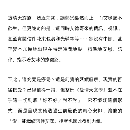
這晴天霹靂，幾近荒謬，讓熱戀戛然而止，而艾咪痛不
欲生。但更詭奇的是，這同時艾德寄來的簡訊、視訊，
甚至實體信件花束包裹和光碟等等⋯⋯卻沒有中斷。甚
至變本加厲地出現在特定時間地點，精準地安慰、陪
伴、指示著艾咪的療傷路。
至此，這究竟是療傷？還是幻覺的延續痲痹、現實的暫
緩接受？已經值得一談。但整部《愛情天文學》並不在
乎這一切到底「好不好／對不對」，它不懷疑這個形
式，而是呈現艾德透過生前最後的精心安排，讓他的
「愛」能繼續陪伴艾咪。後者也因此得到力氣。