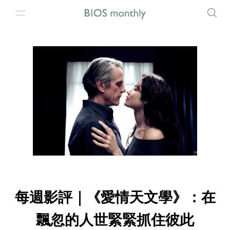
每週影評｜《愛情天文學》：在
飄忽的人世緊緊抓住彼此