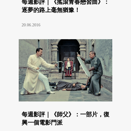
每週影評｜《搖滾青春戀習曲》：
逐夢的路上毫無猶豫！
20.06.2016
每週影評｜《師父》：一部片，復
興一個電影門派