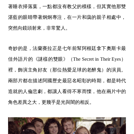
著睡衣掃落葉，一點都沒有教父的模樣，但其實他那雙
湛藍的眼睛帶著炯炯專注，在一片和藹的親子相處中，
突然向鏡頭射來，非常驚人。
奇妙的是，法蘭賽拉正是七年前幫阿根廷拿下奧斯卡最
佳外語片的《謎樣的雙眼》（The Secret in Their Eyes）
裡，飾演主角好友（那位熱愛足球的老醉鬼）的演員。
兩部片都在描述阿國歷史最惡名昭彰的時期，都是時代
造就的人倫悲劇，都讓人看得不寒而慄，他在兩片中的
角色差異之大，更幾乎是光與闇的相反。