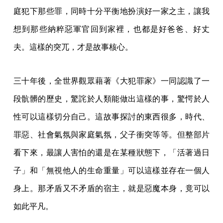
庭犯下那些罪，同時十分平衡地扮演好一家之主，讓我
想到那些納粹惡軍官回到家裡，也都是好爸爸、好丈
夫。這樣的突兀，才是故事核心。
三十年後，全世界觀眾藉著《大犯罪家》一同認識了一
段骯髒的歷史，驚詫於人類能做出這樣的事，驚愕於人
性可以這樣切分自己。這故事探討的東西很多，時代、
罪惡、社會氣氛與家庭氣氛，父子衝突等等。但整部片
看下來，最讓人害怕的還是在某種狀態下，「活著過日
子」和「無視他人的生命重量」可以這樣並存在一個人
身上。那矛盾又不矛盾的宿主，就是惡魔本身，竟可以
如此平凡。