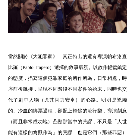
當然關於《大犯罪家》，真正特出的還有導演帕布洛查
比羅（Pablo Trapero）選擇的敘事氣氛。以故作輕鬆鎮定
的態度，描寫這個犯罪家庭的所作所為，日常相處，時
序前後跳接，呈現不同階段不同案件的始末，同時也交
代了劇中人物（尤其阿力安卓）的心路。明明是兇殘
的、冷血的綁票過程，卻配上輕佻的流行樂，導演刻意
（而且非常成功地）凸顯那當中的荒謬，不只是「人世
能有這樣的禽獸作為」的荒謬，也是它們（那些罪惡）