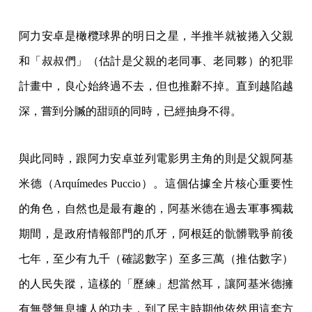
阿力安卓是橄欖球界的明日之星，半推半就被捲入父親
和「叔叔們」（估計是父親的老同事、老同夥）的犯罪
計畫中，良心始終過不去，但也推辭不掉。直到越陷越
深，嘗到分贓的甜頭的同時，已經抽身不得。
與此同時，跟阿力安卓並列電影男主角的則是父親阿基
米德（Arquímedes Puccio）。這個佔據全片核心重要性
的角色，自然也是最有趣的，阿基米德在過去軍事獨裁
期間，是政府情報部門的爪牙，阿根廷的骯髒戰爭前後
七年，至少有九千（確認數字）至多三萬（推估數字）
的人民失蹤，這樣的「歷練」想當然耳，讓阿基米德擁
有無聲無息擄人的功夫，到了民主時期他依然用這套方