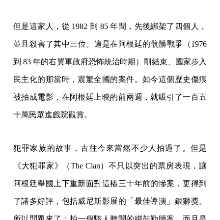
但是這家人，從 1982 到 85 年間，先後綁架了四個人，
並且殺害了其中三位。這是在阿根廷的骯髒戰爭（1976
到 83 年的右翼軍政府恐怖統治時期）剛結束、國家步入
民主化的那當時，震驚全國的案件。如今這個歷史傷痕
被拍成電影，在阿根廷上映的前兩週，就吸引了一百五
十萬民眾進戲院觀賞。
犯罪家族的故事，古往今來當然不少人拍過了。但是
《大犯罪家》（The Clan）不只以突出的票房表現，讓
阿根廷舉國上下重新面對這樁三十年前的慘案，更得到
了諸多好評，包括威尼斯影展的「最佳導演」銀獅獎。
所以問題來了：拍一個駭人聽聞的綁架勒贖案，而且是