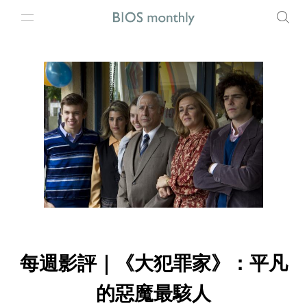
每週影評｜《大犯罪家》：平凡
的惡魔最駭人