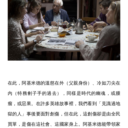
在此，阿基米德的溫慈在外（父親身份）、冷如刀尖在
內（特務劊子手的過去），同樣是時代的幽魂，或腫
瘤，或惡果。在許多英雄故事裡，我們看到「見識過地
獄的人」事後要面對創傷，但在此，這創傷卻是由全民
買單，是傷在這社會、這國家身上。阿基米德能帶領家