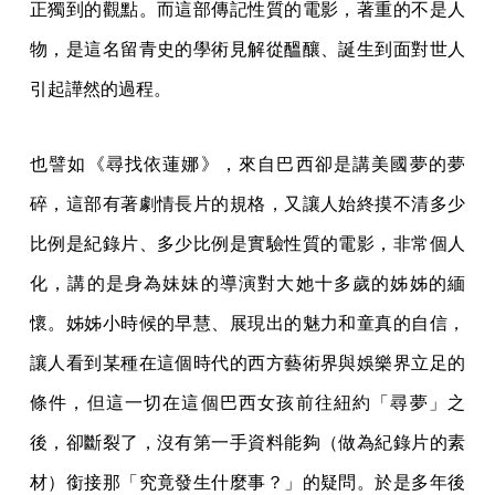
正獨到的觀點。而這部傳記性質的電影，著重的不是人
物，是這名留青史的學術見解從醞釀、誕生到面對世人
引起譁然的過程。
也譬如《尋找依蓮娜》，來自巴西卻是講美國夢的夢
碎，這部有著劇情長片的規格，又讓人始終摸不清多少
比例是紀錄片、多少比例是實驗性質的電影，非常個人
化，講的是身為妹妹的導演對大她十多歲的姊姊的緬
懷。姊姊小時候的早慧、展現出的魅力和童真的自信，
讓人看到某種在這個時代的西方藝術界與娛樂界立足的
條件，但這一切在這個巴西女孩前往紐約「尋夢」之
後，卻斷裂了，沒有第一手資料能夠（做為紀錄片的素
材）銜接那「究竟發生什麼事？」的疑問。於是多年後