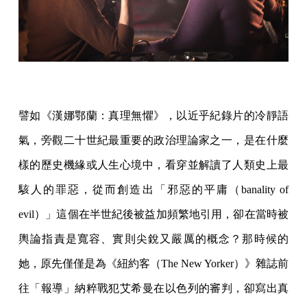
譬如《漢娜鄂蘭：真理無懼》，以近乎紀錄片的冷靜語
氣，旁觀二十世紀最重要的政治理論家之一，是在什麼
樣的歷史機緣或人生心境中，看穿並解讀了人類史上最
駭人的罪惡，從而創造出「邪惡的平庸（banality of
evil）」這個在半世紀後被益加頻繁地引用，卻在當時被
輿論指責是寬容、實則尖銳又嚴厲的概念？那時候的
她，原先僅僅是為《紐約客（The New Yorker）》雜誌前
往「報導」納粹戰犯艾希曼在以色列的審判，卻寫出真