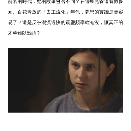
前名的時代，她的故事會否不同？在這曝光管道看似多
元、百花齊放的「去主流化」年代，夢想的實踐是更容
易了？還是反被潮流過快的震盪頻率給淹沒，讓真正的
才華難以出頭？