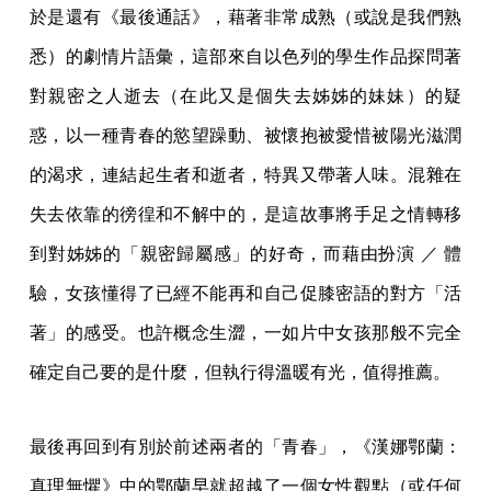
於是還有《最後通話》，藉著非常成熟（或說是我們熟
悉）的劇情片語彙，這部來自以色列的學生作品探問著
對親密之人逝去（在此又是個失去姊姊的妹妹）的疑
惑，以一種青春的慾望躁動、被懷抱被愛惜被陽光滋潤
的渴求，連結起生者和逝者，特異又帶著人味。混雜在
失去依靠的徬徨和不解中的，是這故事將手足之情轉移
到對姊姊的「親密歸屬感」的好奇，而藉由扮演 ／ 體
驗，女孩懂得了已經不能再和自己促膝密語的對方「活
著」的感受。也許概念生澀，一如片中女孩那般不完全
確定自己要的是什麼，但執行得溫暖有光，值得推薦。
最後再回到有別於前述兩者的「青春」，《漢娜鄂蘭：
真理無懼》中的鄂蘭早就超越了一個女性觀點（或任何