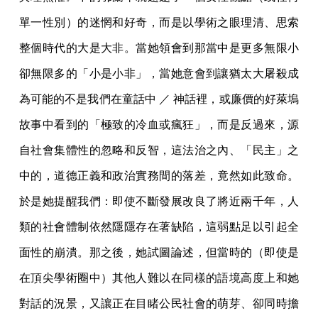
單一性別）的迷惘和好奇，而是以學術之眼理清、思索
整個時代的大是大非。當她領會到那當中是更多無限小
卻無限多的「小是小非」，當她意會到讓猶太大屠殺成
為可能的不是我們在童話中 ／ 神話裡，或廉價的好萊塢
故事中看到的「極致的冷血或瘋狂」，而是反過來，源
自社會集體性的忽略和反智，這法治之內、「民主」之
中的，道德正義和政治實務間的落差，竟然如此致命。
於是她提醒我們：即使不斷發展改良了將近兩千年，人
類的社會體制依然隱隱存在著缺陷，這弱點足以引起全
面性的崩潰。那之後，她試圖論述，但當時的（即使是
在頂尖學術圈中）其他人難以在同樣的語境高度上和她
對話的況景，又讓正在目睹公民社會的萌芽、卻同時擔