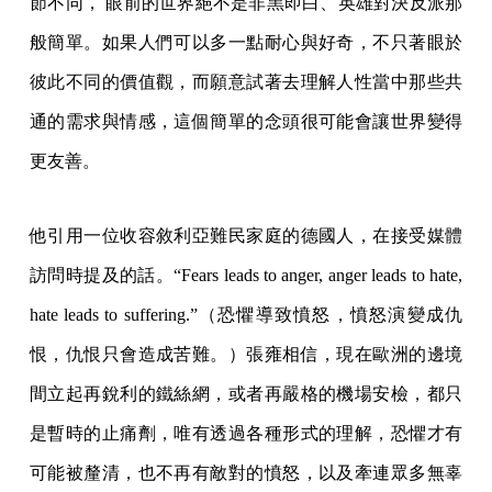
節不同， 眼前的世界絕不是非黑即白、英雄對決反派那
般簡單。如果人們可以多一點耐心與好奇，不只著眼於
彼此不同的價值觀，而願意試著去理解人性當中那些共
通的需求與情感，這個簡單的念頭很可能會讓世界變得
更友善。
他引用一位收容敘利亞難民家庭的德國人，在接受媒體
訪問時提及的話。“Fears leads to anger, anger leads to hate,
hate leads to suffering.”（恐懼導致憤怒，憤怒演變成仇
恨，仇恨只會造成苦難。）張雍相信，現在歐洲的邊境
間立起再銳利的鐵絲網，或者再嚴格的機場安檢，都只
是暫時的止痛劑，唯有透過各種形式的理解，恐懼才有
可能被釐清，也不再有敵對的憤怒，以及牽連眾多無辜