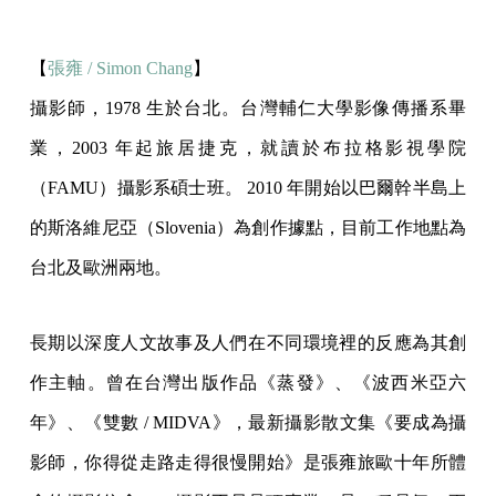
【
張雍 / Simon Chang
】
攝影師，1978 生於台北。台灣輔仁大學影像傳播系畢
業，2003 年起旅居捷克，就讀於布拉格影視學院
（FAMU）攝影系碩士班。 2010 年開始以巴爾幹半島上
的斯洛維尼亞（Slovenia）為創作據點，目前工作地點為
台北及歐洲兩地。
長期以深度人文故事及人們在不同環境裡的反應為其創
作主軸。曾在台灣出版作品《蒸發》、《波西米亞六
年》、《雙數 / MIDVA》，最新攝影散文集《要成為攝
影師，你得從走路走得很慢開始》是張雍旅歐十年所體