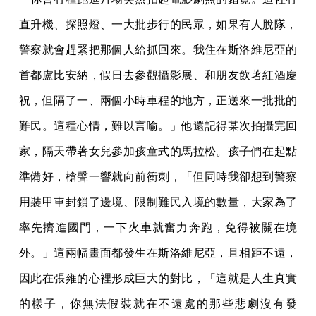
直升機、探照燈、一大批步行的民眾，如果有人脫隊，
警察就會趕緊把那個人給抓回來。我住在斯洛維尼亞的
首都盧比安納，假日去參觀攝影展、和朋友飲著紅酒慶
祝，但隔了一、兩個小時車程的地方，正送來一批批的
難民。這種心情，難以言喻。」他還記得某次拍攝完回
家，隔天帶著女兒參加孩童式的馬拉松。孩子們在起點
準備好，槍聲一響就向前衝刺，「但同時我卻想到警察
用裝甲車封鎖了邊境、限制難民入境的數量，大家為了
率先擠進國門，一下火車就奮力奔跑，免得被關在境
外。」這兩幅畫面都發生在斯洛維尼亞，且相距不遠，
因此在張雍的心裡形成巨大的對比，「這就是人生真實
的樣子，你無法假裝就在不遠處的那些悲劇沒有發