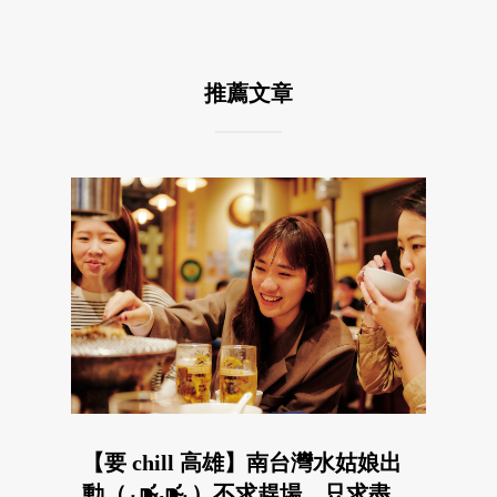
推薦文章
【要 chill 高雄】南台灣水姑娘出
動（⁎⁍̴̛ᴗ⁍̴̛⁎）不求趕場，只求盡