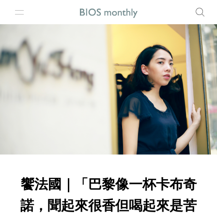
饗法國｜「巴黎像一杯卡布奇
諾，聞起來很香但喝起來是苦