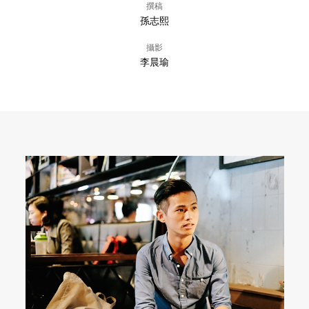
撰稿
孫志熙
攝影
李晨瑜