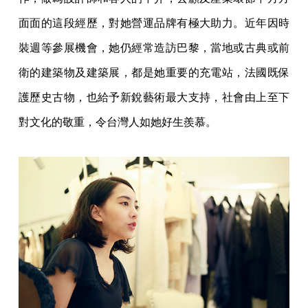
面面的這段經歷，對她營運品牌有極大助力。近年因時
裝週等參展機會，她仍經常造訪巴黎，當地或古典或前
衛的建築物及建築展，都是她重要的充電站，法國既保
護歷史古物，也給予新銳藝術最大支持，社會由上至下
對文化的敬重，令台灣人如她好生羨慕。