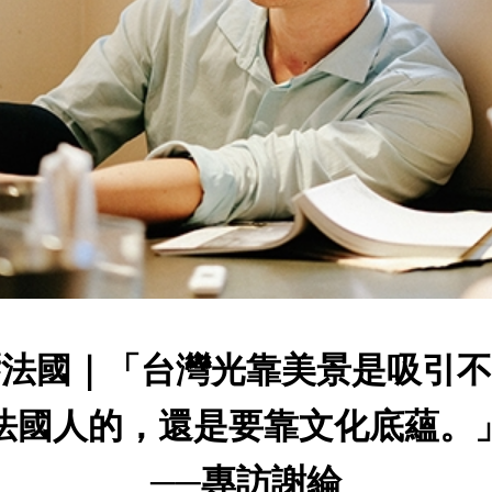
饗法國｜「台灣光靠美景是吸引不
法國人的，還是要靠文化底蘊。
──專訪謝綸