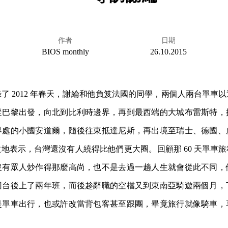
作者
日期
BIOS monthly
26.10.2015
了 2012 年春天，謝綸和他負笈法國的同學，兩個人兩台單車
從巴黎出發，向北到比利時邊界，再到最西端的大城布雷斯特，
界處的小國安道爾，隨後往東抵達尼斯，再出境至瑞士、德國、
地表示，台灣還沒有人繞得比他們更大圈。回顧那 60 天單車
沒有眾人炒作得那麼高尚，也不是去過一趟人生就會從此不同，
回台後上了兩年班，而後趁辭職的空檔又到東南亞騎遊兩個月，
是單車出行，也或許改當背包客甚至跟團，畢竟旅行就像騎車，
。