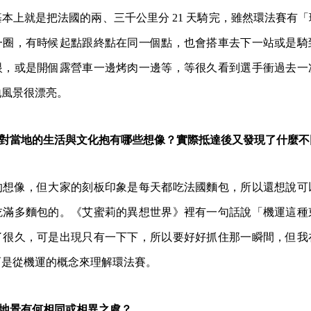
本上就是把法國的兩、三千公里分 21 天騎完，雖然環法賽有
一圈，有時候起點跟終點在同一個點，也會搭車去下一站或是騎
眼，或是開個露營車一邊烤肉一邊等，等很久看到選手衝過去一
地風景很漂亮。
，對當地的生活與文化抱有哪些想像？實際抵達後又發現了什麼不
的想像，但大家的刻板印象是每天都吃法國麵包，所以還想說可
吃滿多麵包的。《艾蜜莉的異想世界》裡有一句話說「機運這種
了很久，可是出現只有一下下，所以要好好抓住那一瞬間，但我
而是從機運的概念來理解環法賽。
的地景有何相同或相異之處？