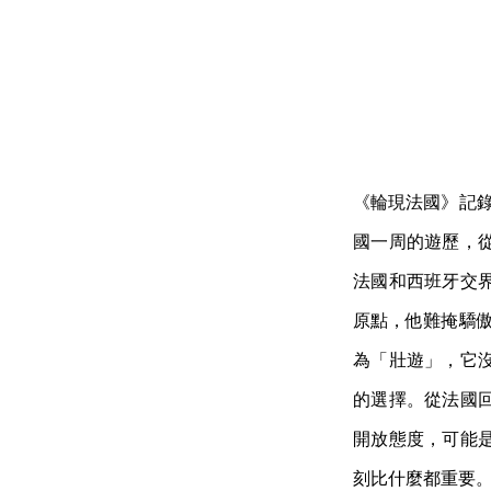
《輪現法國》記錄
國一周的遊歷，
法國和西班牙交
原點，他難掩驕傲
為「壯遊」，它
的選擇。從法國
開放態度，可能
刻比什麼都重要