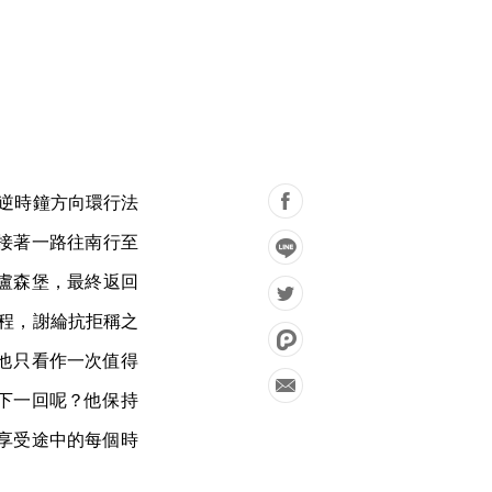
以逆時鐘方向環行法
接著一路往南行至
盧森堡，最終返回
旅程，謝綸抗拒稱之
他只看作一次值得
下一回呢？他保持
享受途中的每個時