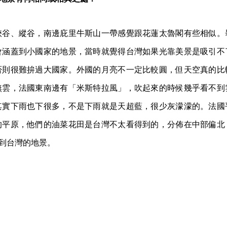
峽谷、縱谷，南邊庇里牛斯山一帶感覺跟花蓮太魯閣有些相似。
會涵蓋到小國家的地景，當時就覺得台灣如果光靠美景是吸引不
否則很難拚過大國家。外國的月亮不一定比較圓，但天空真的比
無雲，法國東南邊有「米斯特拉風」，吹起來的時候幾乎看不到
其實下雨也下很多，不是下雨就是天超藍，很少灰濛濛的。法國
的平原，他們的油菜花田是台灣不太看得到的，分佈在中部偏北
r 到台灣的地景。