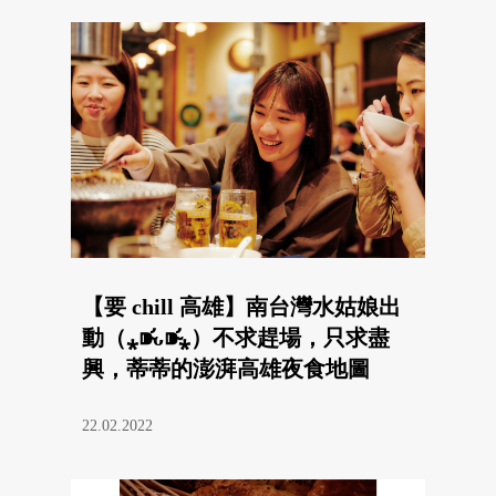
【要 chill 高雄】南台灣水姑娘出
動（⁎⁍̴̛ᴗ⁍̴̛⁎）不求趕場，只求盡
興，蒂蒂的澎湃高雄夜食地圖
22.02.2022