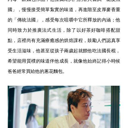
國」，慢慢接受簡單紮實的味道，再進階至皮厚麥香重
的「傳統法國」，感受每次咀嚼中它所釋放的內涵；他
同時致力於推廣法式生活，除了以好茶好咖啡搭配甜
點，店裡尚有充滿療癒感的烘焙課程，鼓勵人們認真享
受生活滋味，他甚至從孩子兩歲起就餵他吃法國長棍，
希望能用質樸的味道伴他成長，就像他始終記得小時候
爸爸經常買給他的蔥花麵包。