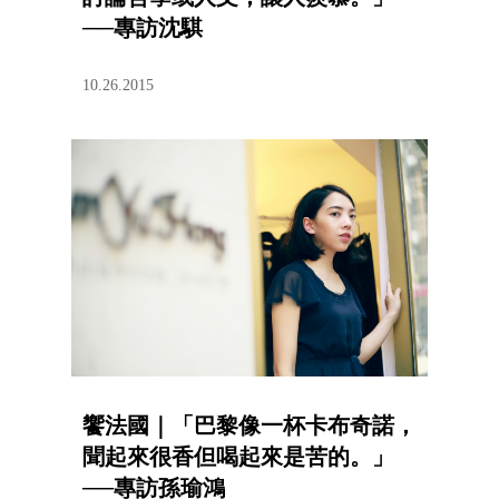
──專訪沈騏
10.26.2015
饗法國｜「巴黎像一杯卡布奇諾，
聞起來很香但喝起來是苦的。」
──專訪孫瑜鴻