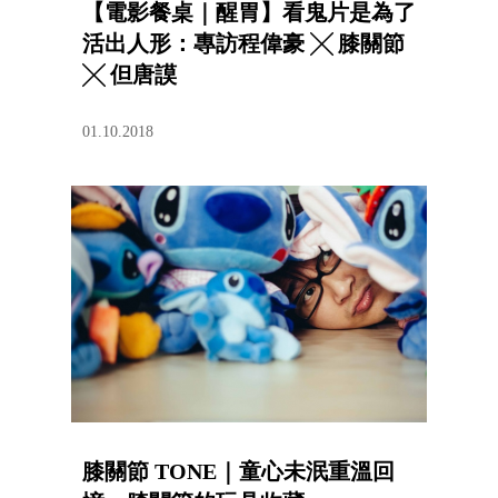
【電影餐桌｜醒胃】看鬼片是為了
活出人形：專訪程偉豪 ╳ 膝關節
╳ 但唐謨
01.10.2018
膝關節 TONE｜童心未泯重溫回