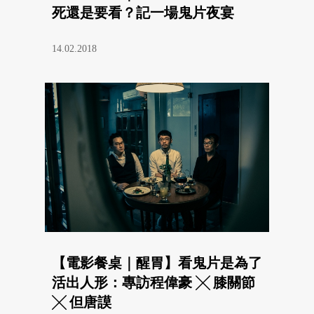
死還是要看？記一場鬼片夜宴
14.02.2018
【電影餐桌｜醒胃】看鬼片是為了
活出人形：專訪程偉豪 ╳ 膝關節
╳ 但唐謨