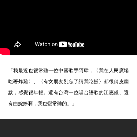
「我最近也很常聽一位中國歌手阿肆，〈我在人民廣場
吃著炸雞〉、〈有女朋友別忘了請我吃飯〉都很俏皮幽
默，感覺很年輕。還有台灣一位唱台語歌的江惠儀、還
有曲婉婷啊，我也蠻常聽的。」