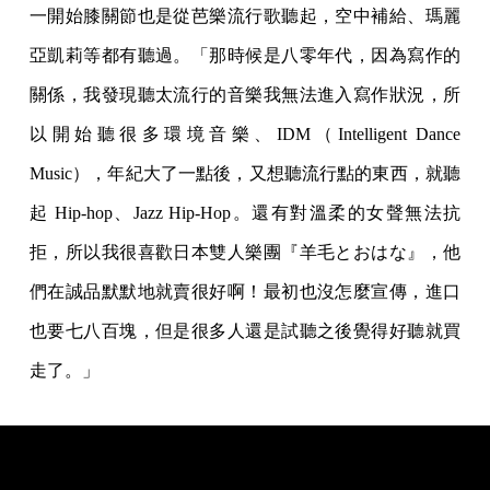
一開始膝關節也是從芭樂流行歌聽起，空中補給、瑪麗
亞凱莉等都有聽過。「那時候是八零年代，因為寫作的
關係，我發現聽太流行的音樂我無法進入寫作狀況，所
以開始聽很多環境音樂、IDM（Intelligent Dance
Music），年紀大了一點後，又想聽流行點的東西，就聽
起 Hip-hop、Jazz Hip-Hop。還有對溫柔的女聲無法抗
拒，所以我很喜歡日本雙人樂團『羊毛とおはな』，他
們在誠品默默地就賣很好啊！最初也沒怎麼宣傳，進口
也要七八百塊，但是很多人還是試聽之後覺得好聽就買
走了。」