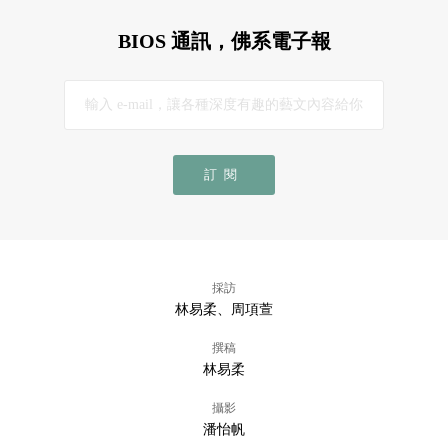
BIOS 通訊，佛系電子報
訂閱
採訪
林易柔、周項萱
撰稿
林易柔
攝影
潘怡帆