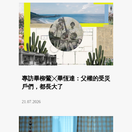
專訪畢柳鶯╳畢恆達：父權的受災
戶們，都長大了
21.07.2026