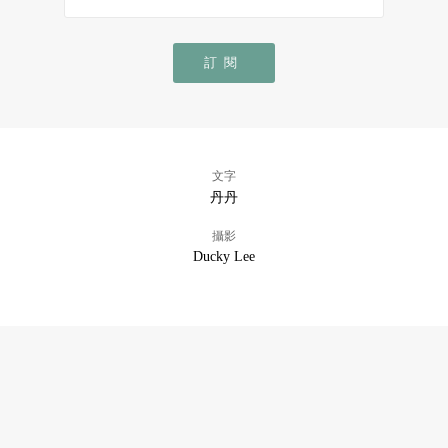
訂閱
文字
丹丹
攝影
Ducky Lee