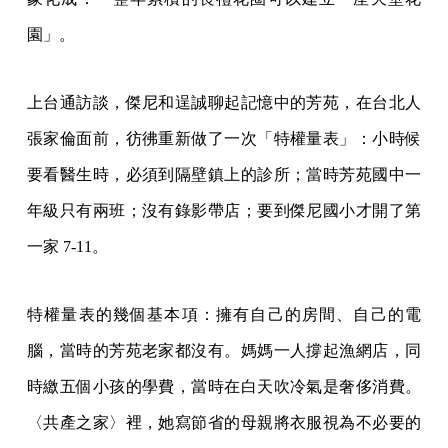
園」。
上台通訪談，傑尼和逞誠聊起記憶中的芳苑，在台北人
張家倫面前，彷彿重新做了一次「特權量表」：小時候
要看醫生時，必須到隔壁鎮上的診所；當時芳苑國中一
年級只有兩班；沒有錄影帶店；要到傑尼國小才開了第
一家 7-11。
特權量表的幾個基本項：擁有自己的房間、自己的電
腦，當時的芳苑老家都沒有。媽媽一人撐起漁網店，同
時繳五個小孩的學費，當時在白天吹冷氣是奢侈消費。
〈共產之家〉裡，她寫節省的母親將衣服視為不必要的