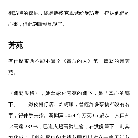
街訪時的傑尼，總是將麥克風遞給受訪者，挖掘他們的
心事，但此刻輪到她說了。
芳苑
有什麼東西不能不講？《賣瓜的人》第一篇寫的是芳
苑。
〈鄉間失格〉，她寫彰化芳苑的鄉下，是「真心的鄉
下」——鐵皮柑仔店、炸蚵嗲，曾經許多事物都沒有名
字，得伸手去指。新聞寫 2024 年芳苑 65 歲以上人口占
比高達 23.9%，已進入超高齡社會，在洪倪筆下，則具
象化成：「整年累積的喪禮花圈可以建立一座天堂花