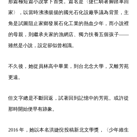
那篇極短篇小說拿下首獎。篇名是〈捷仁騎著腳踏車回
家〉，以當時沸沸揚揚的國光石化設廠爭議為背景，主
角是試圖阻止家鄉發展石化工業的熱血少年，而小說裡
的母親，則繼承夫家的漁網店、獨力扶養五個孩子——
雖然是小說，設定卻似曾相識。
不久後，她從員林高中畢業，到台北念大學，又離芳苑
更遠。
但文字總是不斷回返，試著回到記憶中的芳苑。或許從
那時開始便早有跡象。
2016 年，她以本名洪婕倪投稿新北文學獎，〈少年維生