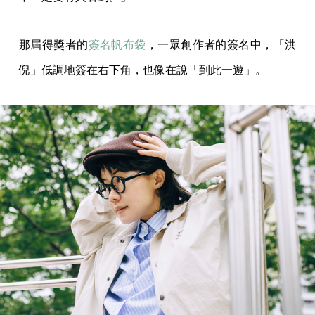
那屆得獎者的
簽名帆布袋
，一眾創作者的簽名中，「洪
倪」低調地簽在右下角，也像在說「到此一遊」。