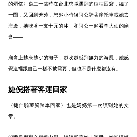
的煩惱〉寫二十歲時在台北求職遇到的種種困窘，繞了
一圈，又回到芳苑，想起小時候阿公騎著摩托車載她去
海邊，她吃著一支十元的冰，和阿公一起看李大仙的廟
會——
廟會上越來越少的攤子，越吹越感到無力的海風，她感
覺這裡跟自己一樣不被需要，但也不是什麼都沒有。
婕倪搭著客運回家
〈捷仁騎著腳踏車回家〉也是媽媽第一次讀到她的文
章。