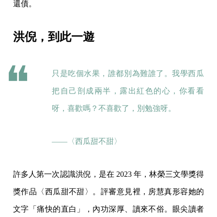
還債。
洪倪，到此一遊
只是吃個水果，誰都別為難誰了。我學西瓜
把自己剖成兩半，露出紅色的心，你看看
呀，喜歡嗎？不喜歡了，別勉強呀。
——〈西瓜甜不甜〉
許多人第一次認識洪倪，是在 2023 年，林榮三文學獎得
獎作品〈西瓜甜不甜〉。評審意見裡，房慧真形容她的
文字「痛快的直白」，內功深厚、讀來不俗。眼尖讀者