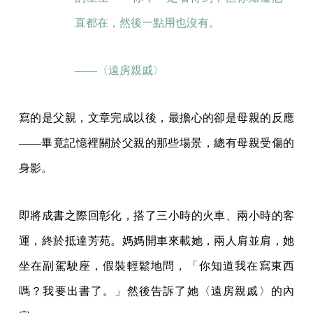
直都在，然後一點用也沒有。
——〈遠房親戚〉
寫的是父親，文章完成以後，最擔心的卻是母親的反應
——畢竟記憶裡關於父親的那些場景，總有母親受傷的
身影。
即將成書之際回彰化，搭了三小時的火車、兩小時的客
運，終於抵達芳苑。媽媽開車來載她，兩人肩並肩，她
坐在副駕駛座，假裝輕鬆地問，「你知道我在寫東西
嗎？我要出書了。」然後告訴了她〈遠房親戚〉的內