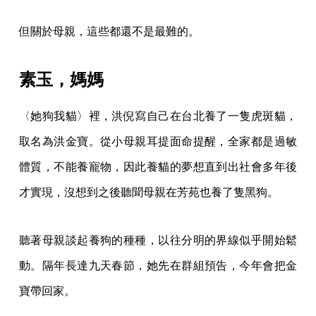
但關於母親，這些都還不是最難的。
素玉，媽媽
〈她狗我貓〉裡，洪倪寫自己在台北養了一隻虎斑貓，
取名為洪金寶。從小母親耳提面命提醒，全家都是過敏
體質，不能養寵物，因此養貓的夢想直到出社會多年後
才實現，沒想到之後聽聞母親在芳苑也養了隻黑狗。
聽著母親談起養狗的種種，以往分明的界線似乎開始鬆
動。隔年長達九天春節，她先在群組預告，今年會把金
寶帶回家。