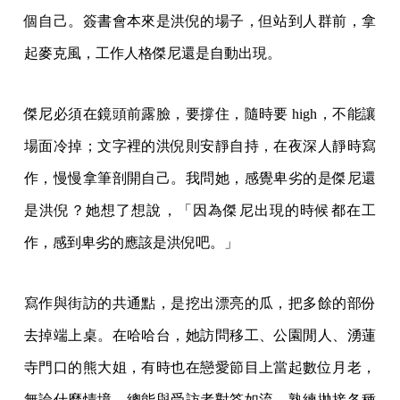
個自己。簽書會本來是洪倪的場子，但站到人群前，拿
起麥克風，工作人格傑尼還是自動出現。
傑尼必須在鏡頭前露臉，要撐住，隨時要 high，不能讓
場面冷掉；文字裡的洪倪則安靜自持，在夜深人靜時寫
作，慢慢拿筆剖開自己。我問她，感覺卑劣的是傑尼還
是洪倪？她想了想說，「因為傑尼出現的時候都在工
作，感到卑劣的應該是洪倪吧。」
寫作與街訪的共通點，是挖出漂亮的瓜，把多餘的部份
去掉端上桌。在哈哈台，她訪問移工、公園閒人、湧蓮
寺門口的熊大姐，有時也在戀愛節目上當起數位月老，
無論什麼情境，總能與受訪者對答如流，熟練拋接各種