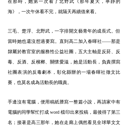
在那時，她第一次看了北野武《那年夏天，寧靜的
海》，一次午休看不完，就隔天再續借來看。
三毛、楚浮、北野武，一字排開文藝青年的成長式。但
當時她也還沒想過要寫。直到高二加入春暉社——那是
隸屬於教官室的服務性公益社團，五大主軸是反菸、反
毒、反酒、反檳榔、關懷愛滋，她是活動長，負責撰寫
社團表演的反毒劇本，彰化縣辦的一場春暉社徵文比
賽，也莫名成為活動長的職責。
手邊沒有電腦，便用稿紙謄寫一整篇小說，再請家中有
電腦的同學幫忙打成 word 檔印出來投稿，最後得了第三
名；接著是高三那年，她在走廊上偶然看見全球華文文