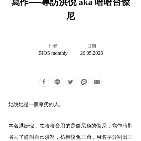
寫作──專訪洪倪 aka 哈哈台傑
尼
作者
日期
BIOS monthly
26.05.2026
她說她是一個卑劣的人。
本名洪婕倪，在哈哈台用的是傑尼龜的傑尼，寫作時則
省去了婕叫自己洪倪，彷彿狡兔三窟，用名字分割出三